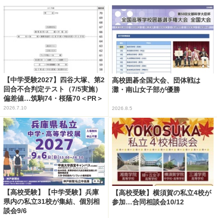
【中学受験2027】四谷大塚、第2
高校囲碁全国大会、団体戦は
回合不合判定テスト（7/5実施）
灘・南山女子部が優勝
偏差値…筑駒74・桜蔭70＜PR＞
2026.7.10
2026.8.5
【高校受験】【中学受験】兵庫
【高校受験】横須賀の私立4校が
県内の私立31校が集結、個別相
参加…合同相談会10/12
談会9/6