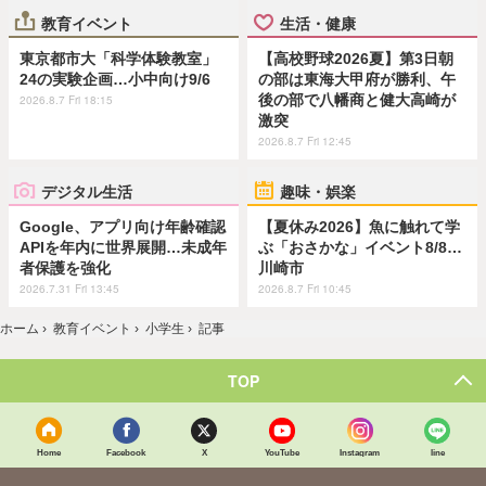
教育イベント
生活・健康
東京都市大「科学体験教室」
【高校野球2026夏】第3日朝
24の実験企画…小中向け9/6
の部は東海大甲府が勝利、午
後の部で八幡商と健大高崎が
2026.8.7 Fri 18:15
激突
2026.8.7 Fri 12:45
デジタル生活
趣味・娯楽
Google、アプリ向け年齢確認
【夏休み2026】魚に触れて学
APIを年内に世界展開…未成年
ぶ「おさかな」イベント8/8…
者保護を強化
川崎市
2026.7.31 Fri 13:45
2026.8.7 Fri 10:45
ホーム
›
教育イベント
›
小学生
›
記事
TOP
Home
Facebook
X
YouTube
Instagram
line