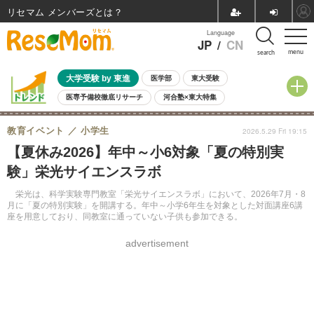
リセマム メンバーズ
Language
JP
/
CN
menu
search
大学受験 by 東進
医学部
東大受験
医専予備校徹底リサーチ
河合塾×東大特集
親子で考える大学選び
高校受験
中学受験
小学校受験
教育イベント
小学生
2026.5.29 Fri 19:15
共通テスト
夏休み
8月開催学校説明会・相談会
【夏休み2026】年中～小6対象「夏の特別実
8月開催イベント・WS
全国公立高校 過去問
人気記事
験」栄光サイエンスラボ
自由研究教材（小学生向け）
自由研究教材（中学生向け）
ランキング
栄光は、科学実験専門教室「栄光サイエンスラボ」において、2026年7月・8
月に「夏の特別実験」を開講する。年中～小学6年生を対象とした対面講座6講
座を用意しており、同教室に通っていない子供も参加できる。
advertisement