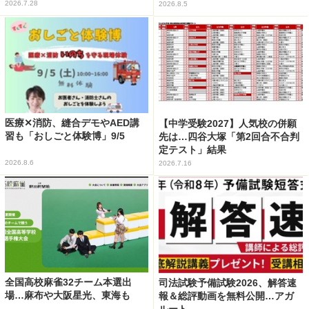
2026.7.28
2026.8.5
医療✕消防、縫合デモやAED講
【中学受験2027】人気校の併願
習も「おしごと体験博」9/5
先は…四谷大塚「第2回合不合判
定テスト」結果
2026.8.6
2026.7.16
全国高校麻雀32チーム本選出
司法試験予備試験2026、解答速
場…麻布や大阪星光、東海も
報＆総評動画を無料公開…アガ
ルート