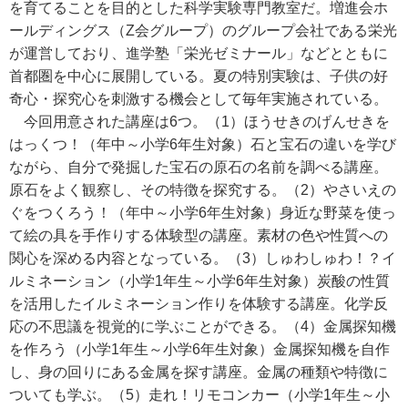
を育てることを目的とした科学実験専門教室だ。増進会ホ
ールディングス（Z会グループ）のグループ会社である栄光
が運営しており、進学塾「栄光ゼミナール」などとともに
首都圏を中心に展開している。夏の特別実験は、子供の好
奇心・探究心を刺激する機会として毎年実施されている。
今回用意された講座は6つ。（1）ほうせきのげんせきを
はっくつ！（年中～小学6年生対象）石と宝石の違いを学び
ながら、自分で発掘した宝石の原石の名前を調べる講座。
原石をよく観察し、その特徴を探究する。（2）やさいえの
ぐをつくろう！（年中～小学6年生対象）身近な野菜を使っ
て絵の具を手作りする体験型の講座。素材の色や性質への
関心を深める内容となっている。（3）しゅわしゅわ！？イ
ルミネーション（小学1年生～小学6年生対象）炭酸の性質
を活用したイルミネーション作りを体験する講座。化学反
応の不思議を視覚的に学ぶことができる。（4）金属探知機
を作ろう（小学1年生～小学6年生対象）金属探知機を自作
し、身の回りにある金属を探す講座。金属の種類や特徴に
ついても学ぶ。（5）走れ！リモコンカー（小学1年生～小