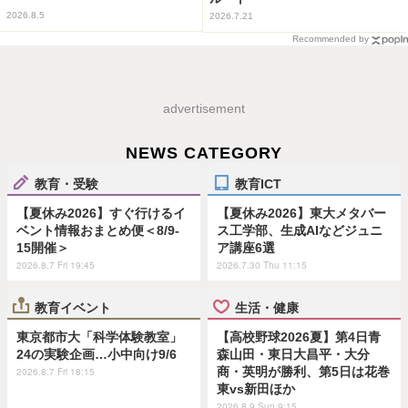
2026.8.5
2026.7.21
Recommended by
advertisement
NEWS CATEGORY
教育・受験
教育ICT
【夏休み2026】すぐ行けるイ
【夏休み2026】東大メタバー
ベント情報おまとめ便＜8/9-
ス工学部、生成AIなどジュニ
15開催＞
ア講座6選
2026.8.7 Fri 19:45
2026.7.30 Thu 11:15
教育イベント
生活・健康
東京都市大「科学体験教室」
【高校野球2026夏】第4日青
24の実験企画…小中向け9/6
森山田・東日大昌平・大分
商・英明が勝利、第5日は花巻
2026.8.7 Fri 18:15
東vs新田ほか
2026.8.9 Sun 9:15