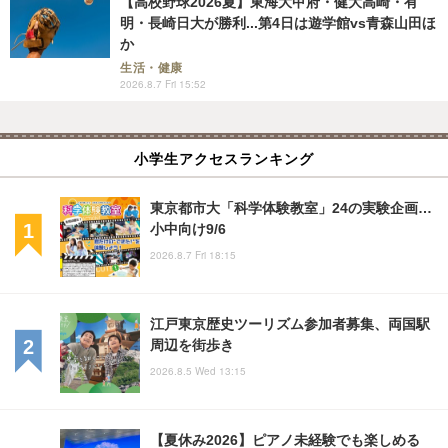
【高校野球2026夏】東海大甲府・健大高崎・有
明・長崎日大が勝利...第4日は遊学館vs青森山田ほ
か
生活・健康
2026.8.7 Fri 15:52
小学生アクセスランキング
東京都市大「科学体験教室」24の実験企画…
小中向け9/6
2026.8.7 Fri 18:15
江戸東京歴史ツーリズム参加者募集、両国駅
周辺を街歩き
2026.8.5 Wed 13:15
【夏休み2026】ピアノ未経験でも楽しめる