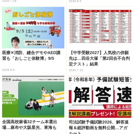
2026.7.28
2026.8.5
医療✕消防、縫合デモやAED講
【中学受験2027】人気校の併願
習も「おしごと体験博」9/5
先は…四谷大塚「第2回合不合判
定テスト」結果
2026.8.6
2026.7.16
全国高校麻雀32チーム本選出
司法試験予備試験2026、解答速
場…麻布や大阪星光、東海も
報＆総評動画を無料公開…アガ
ルート