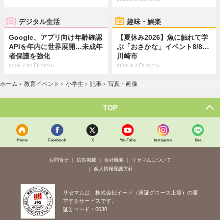
デジタル生活
趣味・娯楽
Google、アプリ向け年齢確認
【夏休み2026】魚に触れて学
APIを年内に世界展開…未成年
ぶ「おさかな」イベント8/8…
者保護を強化
川崎市
2026.7.31 Fri 13:45
2026.8.7 Fri 10:45
ホーム
›
教育イベント
›
小学生
›
記事
›
写真・画像
TOP
Home
Facebook
X
YouTube
Instagram
line
お問合せ
広告掲載
会社概要
リセマムについて
個人情報保護方針
リセマムは、株式会社イード（東証グロース上場）の運
営するサービスです。
証券コード：6038