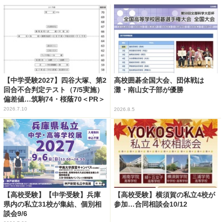
【中学受験2027】四谷大塚、第2
高校囲碁全国大会、団体戦は
回合不合判定テスト（7/5実施）
灘・南山女子部が優勝
偏差値…筑駒74・桜蔭70＜PR＞
2026.7.10
2026.8.5
【高校受験】【中学受験】兵庫
【高校受験】横須賀の私立4校が
県内の私立31校が集結、個別相
参加…合同相談会10/12
談会9/6