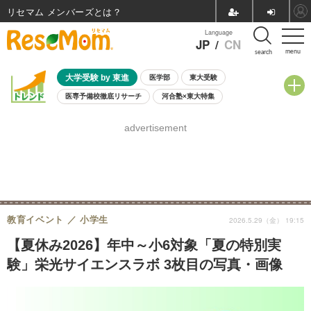
リセマム メンバーズ
Language
JP
/
CN
menu
search
大学受験 by 東進
医学部
東大受験
医専予備校徹底リサーチ
河合塾×東大特集
親子で考える大学選び
高校受験
中学受験
小学校受験
advertisement
共通テスト
夏休み
8月開催学校説明会・相談会
8月開催イベント・WS
全国公立高校 過去問
人気記事
自由研究教材（小学生向け）
自由研究教材（中学生向け）
ランキング
教育イベント
小学生
2026.5.29（金） 19:15
【夏休み2026】年中～小6対象「夏の特別実
験」栄光サイエンスラボ 3枚目の写真・画像