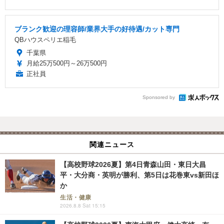
ブランク歓迎の理容師/業界大手の好待遇/カット専門
QBハウスペリエ稲毛
千葉県
月給25万500円～26万500円
正社員
Sponsored by
関連ニュース
【高校野球2026夏】第4日青森山田・東日大昌
平・大分商・英明が勝利、第5日は花巻東vs新田ほ
か
生活・健康
2026.8.8 Sat 15:15