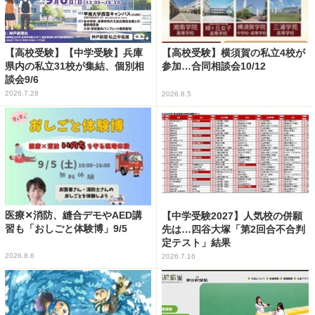
【高校受験】【中学受験】兵庫
【高校受験】横須賀の私立4校が
県内の私立31校が集結、個別相
参加…合同相談会10/12
談会9/6
2026.7.28
2026.8.5
医療✕消防、縫合デモやAED講
【中学受験2027】人気校の併願
習も「おしごと体験博」9/5
先は…四谷大塚「第2回合不合判
定テスト」結果
2026.8.6
2026.7.16