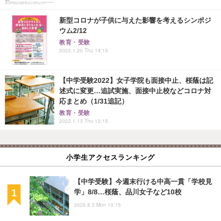
新型コロナが子供に与えた影響を考えるシンポジ
ウム2/12
教育・受験
2022.1.20 Thu 14:15
【中学受験2022】女子学院も面接中止、桜蔭は記
述式に変更…追試実施、面接中止校などコロナ対
応まとめ（1/31追記）
教育・受験
2022.1.13 Thu 13:15
小学生アクセスランキング
【中学受験】今週末行ける中高一貫「学校見
学」8/8…桜蔭、品川女子など10校
2026.8.3 Mon 10:15