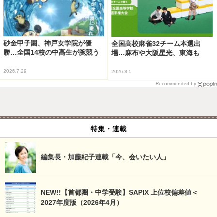
砂金甲子園、神戸女学院が優
全国高校麻雀32チーム本選出
勝…全国14校の中高生が腕競う
場…麻布や大阪星光、東海も
2026.7.29
2026.8.5
Recommended by
特集・連載
編集長・加藤紀子連載「今、会いたい人」
NEW!!【首都圏・中学受験】SAPIX 上位校偏差値＜
2027年度版（2026年4月）