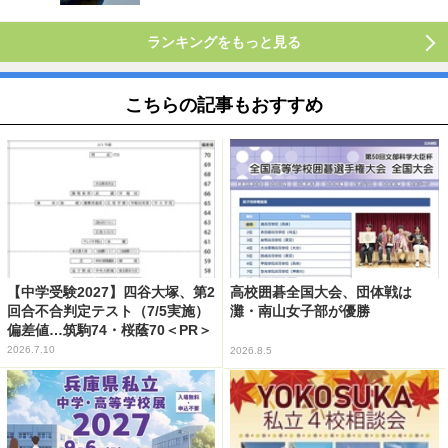
ランキングをもっと見る
こちらの記事もおすすめ
【中学受験2027】四谷大塚、第2
高校囲碁全国大会、団体戦は
回合不合判定テスト（7/5実施）
灘・南山女子部が優勝
偏差値…筑駒74・桜蔭70＜PR＞
2026.7.10
2026.8.5