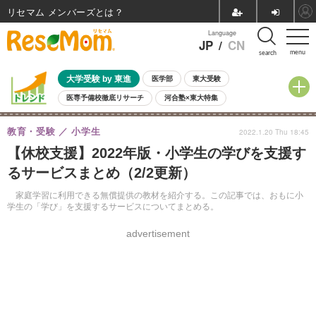
リセマム メンバーズ
Language
JP
/
CN
menu
search
大学受験 by 東進
医学部
東大受験
医専予備校徹底リサーチ
河合塾×東大特集
親子で考える大学選び
高校受験
中学受験
小学校受験
教育・受験
小学生
2022.1.20 Thu 18:45
共通テスト
夏休み
8月開催学校説明会・相談会
【休校支援】2022年版・小学生の学びを支援す
8月開催イベント・WS
全国公立高校 過去問
人気記事
るサービスまとめ（2/2更新）
自由研究教材（小学生向け）
自由研究教材（中学生向け）
ランキング
家庭学習に利用できる無償提供の教材を紹介する。この記事では、おもに小
学生の「学び」を支援するサービスについてまとめる。
advertisement