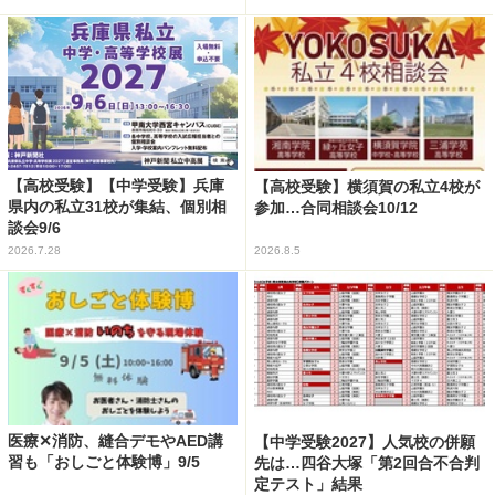
【高校受験】【中学受験】兵庫
【高校受験】横須賀の私立4校が
県内の私立31校が集結、個別相
参加…合同相談会10/12
談会9/6
2026.7.28
2026.8.5
医療✕消防、縫合デモやAED講
【中学受験2027】人気校の併願
習も「おしごと体験博」9/5
先は…四谷大塚「第2回合不合判
定テスト」結果