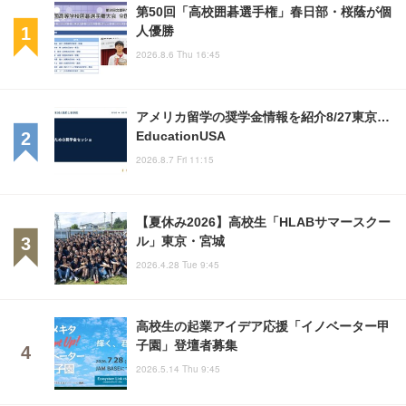
第50回「高校囲碁選手権」春日部・桜蔭が個
人優勝
2026.8.6 Thu 16:45
アメリカ留学の奨学金情報を紹介8/27東京…
EducationUSA
2026.8.7 Fri 11:15
【夏休み2026】高校生「HLABサマースクー
ル」東京・宮城
2026.4.28 Tue 9:45
高校生の起業アイデア応援「イノベーター甲
子園」登壇者募集
2026.5.14 Thu 9:45