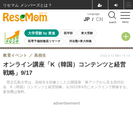
リセマム メンバーズ
Language
JP
/
CN
menu
search
大学受験 by 東進
医学部
東大受験
医専予備校徹底リサーチ
河合塾×東大特集
親子で考える大学選び
高校受験
中学受験
小学校受験
教育イベント
高校生
2022.9.12 Mon 15:15
共通テスト
夏休み
8月開催学校説明会・相談会
オンライン講座「K（韓国）コンテンツと経営
8月開催イベント・WS
全国公立高校 過去問
人気記事
戦略」9/17
自由研究教材（小学生向け）
自由研究教材（中学生向け）
ランキング
県立広島大学は、高校生を対象とした公開講座「東アジアから見る現代社
会 K（韓国）コンテンツと経営戦略」を2022年9月にオンラインで開催する。
参加費は無料。
advertisement