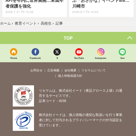
APIを年内に世界展開…未成年
ぶ「おさかな」イベント8/8…
者保護を強化
川崎市
2026.7.31 Fri 13:45
2026.8.7 Fri 10:45
ホーム
›
教育イベント
›
高校生
›
記事
TOP
Home
Facebook
X
YouTube
Instagram
line
お問合せ
広告掲載
会社概要
リセマムについて
個人情報保護方針
リセマムは、株式会社イード（東証グロース上場）の運
営するサービスです。
証券コード：6038
株式会社イードは、個人情報の適切な取扱いを行う事業
者に対して付与されるプライバシーマークの付与認定を
受けています。