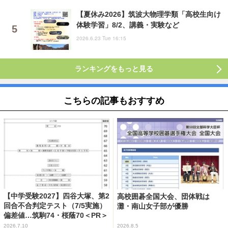
【夏休み2026】筑波大物理学類「高校生向け
体験学習」8/2、講義・実験など
2026.6.23 Tue 16:15
ランキングをもっと見る
こちらの記事もおすすめ
【中学受験2027】四谷大塚、第2
高校囲碁全国大会、団体戦は
回合不合判定テスト（7/5実施）
灘・南山女子部が優勝
偏差値…筑駒74・桜蔭70＜PR＞
2026.7.10
2026.8.5