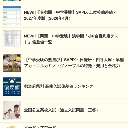
NEW!!【首都圏・中学受験】SAPIX 上位校偏差値＜
2027年度版（2026年4月）
NEW!!【関西・中学受験】浜学園「小6合否判定テス
ト」偏差値一覧
【中学受験の塾選び】SAPIX・日能研・四谷大塚・早稲
アカ・エルカミノ・グノーブルの特徴・費用と合格力
都道府県別 高校入試偏差値ランキング
全国公立高校入試（過去入試問題・正答）
イード・アワード