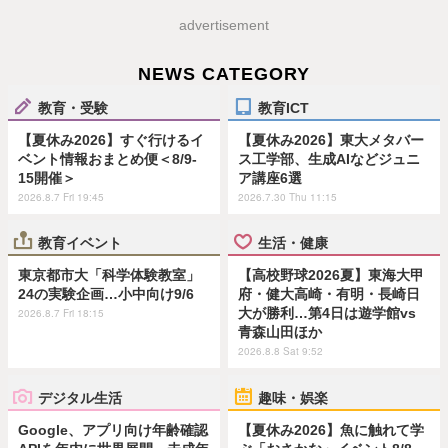
advertisement
NEWS CATEGORY
教育・受験
教育ICT
【夏休み2026】すぐ行けるイ
【夏休み2026】東大メタバー
ベント情報おまとめ便＜8/9-
ス工学部、生成AIなどジュニ
15開催＞
ア講座6選
2026.8.7 Fri 19:45
2026.7.30 Thu 11:15
教育イベント
生活・健康
東京都市大「科学体験教室」
【高校野球2026夏】東海大甲
24の実験企画…小中向け9/6
府・健大高崎・有明・長崎日
大が勝利…第4日は遊学館vs
2026.8.7 Fri 18:15
青森山田ほか
2026.8.8 Sat 9:52
デジタル生活
趣味・娯楽
Google、アプリ向け年齢確認
【夏休み2026】魚に触れて学