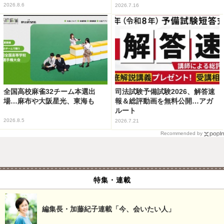
2026.8.6
2026.7.16
全国高校麻雀32チーム本選出
司法試験予備試験2026、解答速
場…麻布や大阪星光、東海も
報＆総評動画を無料公開…アガ
ルート
2026.8.5
2026.7.21
Recommended by
特集・連載
編集長・加藤紀子連載「今、会いたい人」