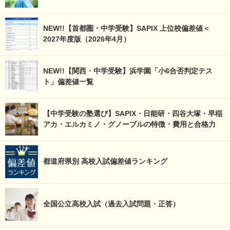
NEW!!【首都圏・中学受験】SAPIX 上位校偏差値＜
2027年度版（2026年4月）
NEW!!【関西・中学受験】浜学園「小6合否判定テス
ト」偏差値一覧
【中学受験の塾選び】SAPIX・日能研・四谷大塚・早稲
アカ・エルカミノ・グノーブルの特徴・費用と合格力
都道府県別 高校入試偏差値ランキング
全国公立高校入試（過去入試問題・正答）