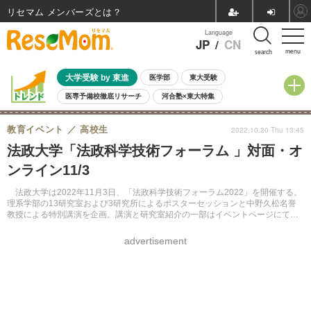
リセマム メンバーズ
Language
JP
/
CN
menu
search
大学受験 by 東進
医学部
東大受験
医専予備校徹底リサーチ
河合塾×東大特集
親子で考える大学選び
高校受験
中学受験
小学校受験
教育イベント
高校生
2022.10.20 Thu 13:45
共通テスト
夏休み
8月開催学校説明会・相談会
法政大学「法政科学技術フォーラム 」対面・オ
8月開催イベント・WS
全国公立高校 過去問
人気記事
ンライン11/3
自由研究教材（小学生向け）
自由研究教材（中学生向け）
ランキング
法政大学は2022年11月3日、「法政科学技術フォーラム2022」を開催する。
理系学部の13研究室および3研究所によるポスターセッションと中野久松名誉
教授による特別講演を企画。講演と研究室紹介の一部はイベントページにてラ
イブ配信予定。申込不要、参加費無料。
advertisement