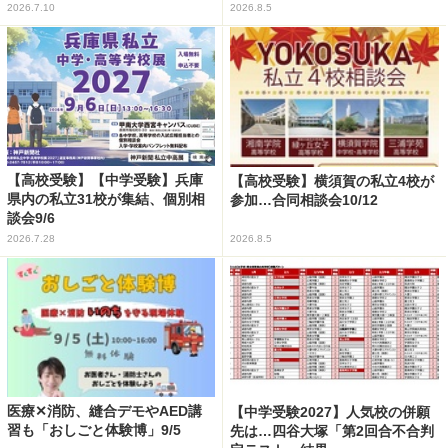
2026.7.10
2026.8.5
【高校受験】【中学受験】兵庫
【高校受験】横須賀の私立4校が
県内の私立31校が集結、個別相
参加…合同相談会10/12
談会9/6
2026.7.28
2026.8.5
医療✕消防、縫合デモやAED講
【中学受験2027】人気校の併願
習も「おしごと体験博」9/5
先は…四谷大塚「第2回合不合判