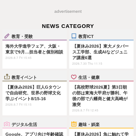
advertisement
NEWS CATEGORY
教育・受験
教育ICT
海外大学進学フェア、大阪・
【夏休み2026】東大メタバー
東京で9月…担当者と個別相談
ス工学部、生成AIなどジュニ
ア講座6選
2026.8.7 Fri 15:45
2026.7.30 Thu 11:15
教育イベント
生活・健康
【夏休み2026】巨人Gタウン
【高校野球2026夏】第3日朝
で自由研究、世界の野球文化
の部は東海大甲府が勝利、午
学ぶイベント8/15-16
後の部で八幡商と健大高崎が
激突
2026.8.7 Fri 15:15
2026.8.7 Fri 12:45
デジタル生活
趣味・娯楽
Google、アプリ向け年齢確認
【夏休み2026】魚に触れて学