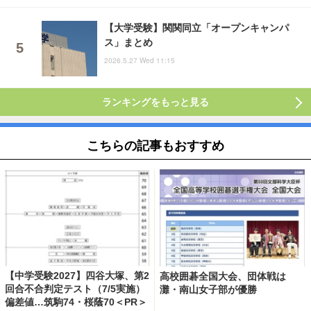
【大学受験】関関同立「オープンキャンパ
ス」まとめ
2026.5.27 Wed 11:15
ランキングをもっと見る
こちらの記事もおすすめ
【中学受験2027】四谷大塚、第2
高校囲碁全国大会、団体戦は
回合不合判定テスト（7/5実施）
灘・南山女子部が優勝
偏差値…筑駒74・桜蔭70＜PR＞