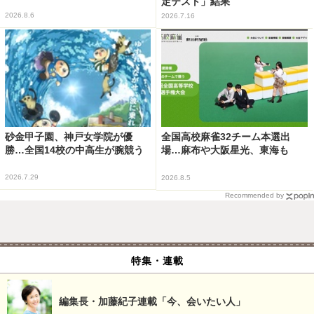
定テスト」結果
2026.8.6
2026.7.16
砂金甲子園、神戸女学院が優
全国高校麻雀32チーム本選出
勝…全国14校の中高生が腕競う
場…麻布や大阪星光、東海も
2026.7.29
2026.8.5
Recommended by
特集・連載
編集長・加藤紀子連載「今、会いたい人」