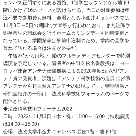
ャンパス正門すぐにある西館。1階学生ラウンジから地下1
階にかけて16のブースが設けられる。当日の対面参加は申
込不要で参加費も無料。会場となる小金井キャンパスでは
11月3日～5日の期間で学園祭が行われており、また理系学
部卒業生の懇親会を行うホームカミングデ―も同時開催と
なっている。学園祭等は事前申込制のため、学内の見学を
兼ねて訪れる場合は注意が必要だ。
午後2時からは地下1階のマルチメディアセンターで特別
講演を予定している。講演者の中野久松名誉教授は、ヨー
ロッパ連合アンテナ伝播機構による2020年度EurAAPアン
テナ賞の受賞者。演題は「アンテナ科学技術の進展 自然系
アンテナから超自然系アンテナの出現まで」。特別講演と
研究室紹介の一部は、法政科学技術フォーラムのページで
配信される。
◆法政科学技術フォーラム2022
日時：2022年11月3日（木・祝）11:00～16:00（特別講演
は14:00～15:00）
会場：法政大学小金井キャンパス 西館1階・地下1階