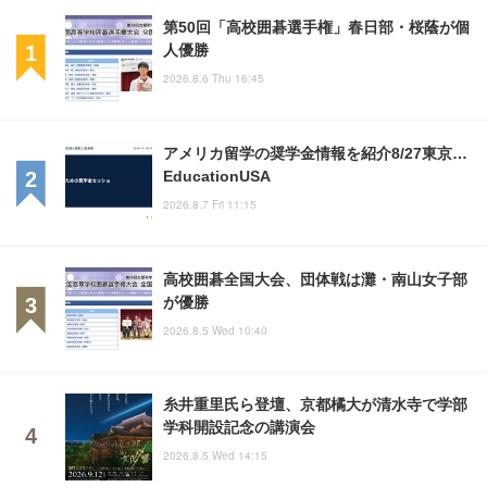
第50回「高校囲碁選手権」春日部・桜蔭が個
人優勝
2026.8.6 Thu 16:45
アメリカ留学の奨学金情報を紹介8/27東京…
EducationUSA
2026.8.7 Fri 11:15
高校囲碁全国大会、団体戦は灘・南山女子部
が優勝
2026.8.5 Wed 10:40
糸井重里氏ら登壇、京都橘大が清水寺で学部
学科開設記念の講演会
2026.8.5 Wed 14:15