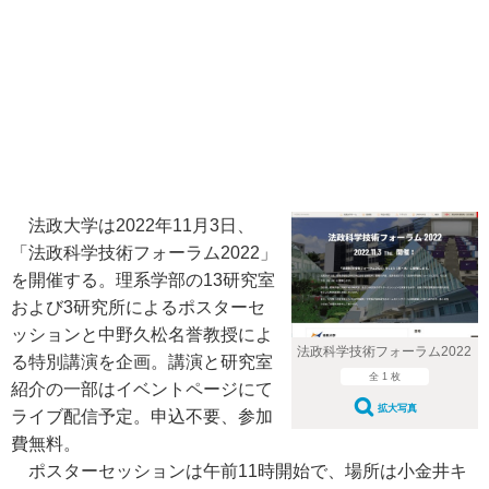
法政大学は2022年11月3日、
「法政科学技術フォーラム2022」
を開催する。理系学部の13研究室
および3研究所によるポスターセ
ッションと中野久松名誉教授によ
法政科学技術フォーラム2022
る特別講演を企画。講演と研究室
全 1 枚
紹介の一部はイベントページにて
拡大写真
ライブ配信予定。申込不要、参加
費無料。
ポスターセッションは午前11時開始で、場所は小金井キ