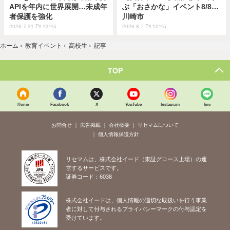
APIを年内に世界展開…未成年
ぶ「おさかな」イベント8/8…
者保護を強化
川崎市
2026.7.31 Fri 13:45
2026.8.7 Fri 10:45
ホーム
›
教育イベント
›
高校生
›
記事
TOP
Home
Facebook
X
YouTube
Instagram
line
お問合せ
広告掲載
会社概要
リセマムについて
個人情報保護方針
リセマムは、株式会社イード（東証グロース上場）の運
営するサービスです。
証券コード：6038
株式会社イードは、個人情報の適切な取扱いを行う事業
者に対して付与されるプライバシーマークの付与認定を
受けています。