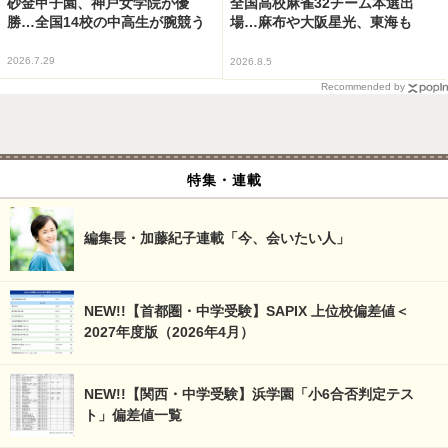
砂金甲子園、神戸女学院が優
全国高校麻雀32チーム本選出
勝…全国14校の中高生が腕競う
場…麻布や大阪星光、東海も
2026.7.29
2026.8.5
Recommended by
特集・連載
編集長・加藤紀子連載「今、会いたい人」
NEW!!【首都圏・中学受験】SAPIX 上位校偏差値＜
2027年度版（2026年4月）
NEW!!【関西・中学受験】浜学園「小6合否判定テス
ト」偏差値一覧