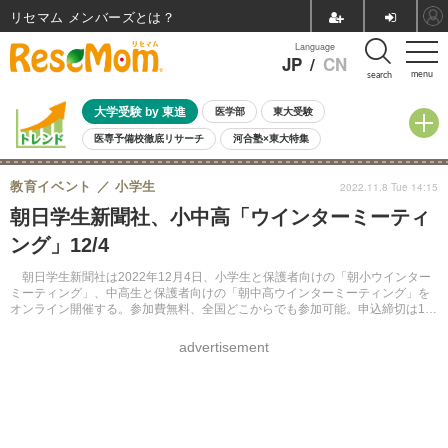
リセマム メンバーズ
Language
JP
/
CN
menu
search
大学受験 by 東進
医学部
東大受験
医専予備校徹底リサーチ
河合塾×東大特集
親子で考える大学選び
高校受験
中学受験
小学校受験
教育イベント
小学生
2022.11.8 Tue 14:15
共通テスト
夏休み
8月開催学校説明会・相談会
朝日学生新聞社、小中高「ウインターミーティ
8月開催イベント・WS
全国公立高校 過去問
人気記事
ング」12/4
自由研究教材（小学生向け）
自由研究教材（中学生向け）
ランキング
朝日学生新聞社は2022年12月4日、小学生と保護者向けの「朝小ウインター
ミーティング」、中高生と保護者向けの「朝中高ウインターミーティング」を
オンライン開催する。参加費無料、全国どこからでも参加可能。申込締切は11
月20日。
advertisement