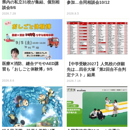
県内の私立31校が集結、個別相
参加…合同相談会10/12
談会9/6
2026.7.28
2026.8.5
医療✕消防、縫合デモやAED講
【中学受験2027】人気校の併願
習も「おしごと体験博」9/5
先は…四谷大塚「第2回合不合判
定テスト」結果
2026.8.6
2026.7.16