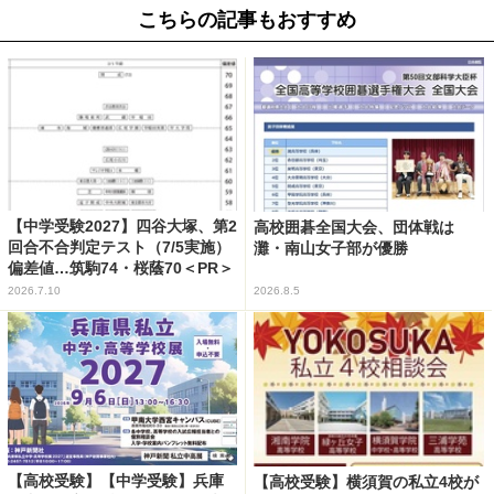
こちらの記事もおすすめ
【中学受験2027】四谷大塚、第2
高校囲碁全国大会、団体戦は
回合不合判定テスト（7/5実施）
灘・南山女子部が優勝
偏差値…筑駒74・桜蔭70＜PR＞
2026.7.10
2026.8.5
【高校受験】【中学受験】兵庫
【高校受験】横須賀の私立4校が