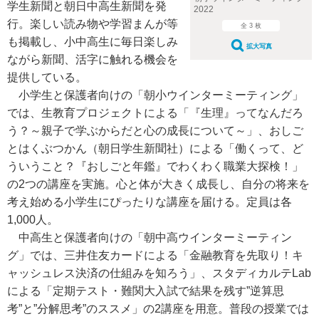
学生新聞と朝日中高生新聞を発
2022
行。楽しい読み物や学習まんが等
全 3 枚
も掲載し、小中高生に毎日楽しみ
拡大写真
ながら新聞、活字に触れる機会を
提供している。
小学生と保護者向けの「朝小ウインターミーティング」
では、生教育プロジェクトによる「『生理』ってなんだろ
う？～親子で学ぶからだと心の成長について～」、おしご
とはくぶつかん（朝日学生新聞社）による「働くって、ど
ういうこと？『おしごと年鑑』でわくわく職業大探検！」
の2つの講座を実施。心と体が大きく成長し、自分の将来を
考え始める小学生にぴったりな講座を届ける。定員は各
1,000人。
中高生と保護者向けの「朝中高ウインターミーティン
グ」では、三井住友カードによる「金融教育を先取り！キ
ャッシュレス決済の仕組みを知ろう」、スタディカルテLab
による「定期テスト・難関大入試で結果を残す”逆算思
考”と”分解思考”のススメ」の2講座を用意。普段の授業では