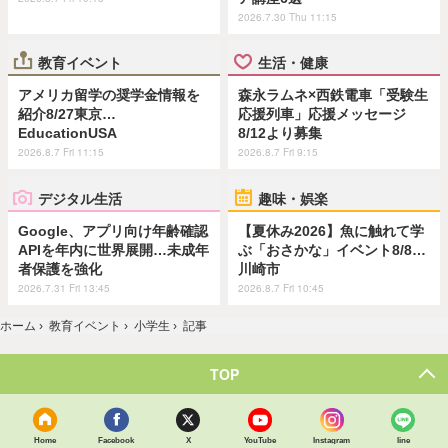
2026.7.30 Thu 11:15
教育イベント
生活・健康
アメリカ留学の奨学金情報を
森永ラムネ×西鉄電車「受験生
紹介8/27東京…
応援列車」応援メッセージ
EducationUSA
8/12より募集
2026.8.7 Fri 11:15
2026.8.7 Fri 9:15
デジタル生活
趣味・娯楽
Google、アプリ向け年齢確認
【夏休み2026】魚に触れて学
APIを年内に世界展開…未成年
ぶ「おさかな」イベント8/8…
者保護を強化
川崎市
2026.7.31 Fri 13:45
2026.8.7 Fri 10:45
ホーム
›
教育イベント
›
小学生
›
記事
TOP
Home
Facebook
X
YouTube
Instagram
line