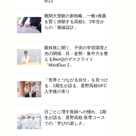
9/13
難関大受験の新戦略…一般×推薦
を賢く併願する高校1、2年生か
らの「複線設計」
眼科医に聞く、子供の学習環境と
光の関係…目・姿勢・集中力を整
えるBenQのデスクライト
「MindDuo 2」
「世界とつながる自分」を見つけ
る…1期生が語る、星野高校GFC
入学後の実り
日ごとに増す医師への憧れ…1期
生が語る、星野高校 医専コース
での「学びの楽しさ」