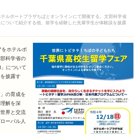
をホテルポートプラザちばとオンラインにて開催する。文部科学省
N」について紹介する他、留学を経験した先輩学生が体験談を披露
アをホテルポ
文部科学省の
N」について
談を披露す
」の育成を
互理解を深
、世界と交流
グローバル人