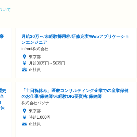
ついて
寮
月給30万～/未経験採用枠/研修充実/Webアプリケーショ
ンエンジニア
infront株式会社
東京都
月給30万円～50万円
正社員
歴史
「土日祝休み」医療コンサルティング企業での産業保健
企
のお仕事/保健師/未経験OK/要資格:保健師
勤
株式会社パソナ
間休
東京都
時給1,800円
正社員