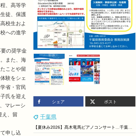
程、高等学
の生徒、保護
・高校生およ
学校への進学
不要の奨学金
明。また、海
したことや留
な体験をシェ
科学省・官民
朋子氏を迎え
シェア
ポスト
会、マレーシ
を迎え、留
千葉県
【夏休み2026】髙木竜馬ピアノコンサート…千葉県立美術館8/23
て申し込