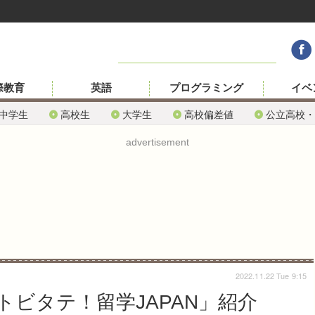
際教育
英語
プログラミング
イベ
中学生
高校生
大学生
高校偏差値
公立高校・
advertisement
2022.11.22 Tue 9:15
ビタテ！留学JAPAN」紹介