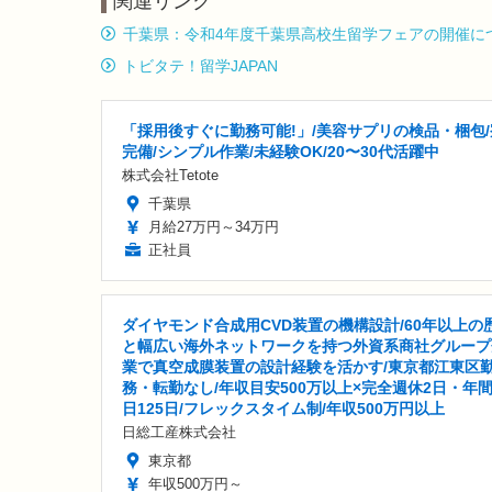
関連リンク
千葉県：令和4年度千葉県高校生留学フェアの開催に
トビタテ！留学JAPAN
「採用後すぐに勤務可能!」/美容サプリの検品・梱包/
完備/シンプル作業/未経験OK/20〜30代活躍中
株式会社Tetote
千葉県
月給27万円～34万円
正社員
ダイヤモンド合成用CVD装置の機構設計/60年以上の
と幅広い海外ネットワークを持つ外資系商社グループ
業で真空成膜装置の設計経験を活かす/東京都江東区
務・転勤なし/年収目安500万以上×完全週休2日・年
日125日/フレックスタイム制/年収500万円以上
日総工産株式会社
東京都
年収500万円～