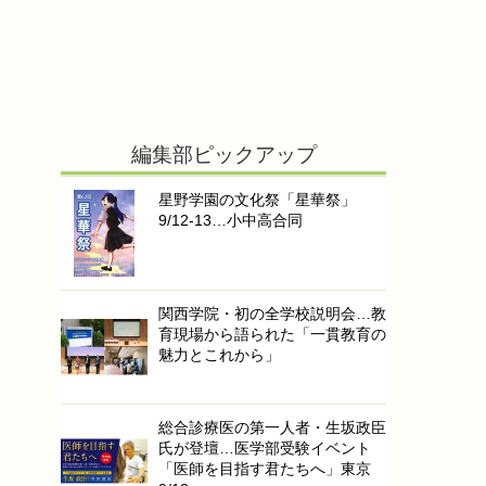
編集部ピックアップ
星野学園の文化祭「星華祭」
9/12-13…小中高合同
関西学院・初の全学校説明会…教
育現場から語られた「一貫教育の
魅力とこれから」
総合診療医の第一人者・生坂政臣
氏が登壇…医学部受験イベント
「医師を目指す君たちへ」東京