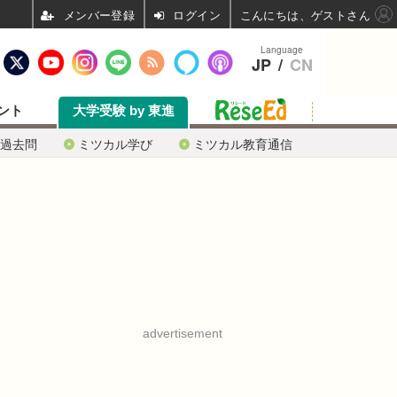
ログイン
こんにちは、ゲストさん
Language
JP
/
CN
ント
大学受験 by 東進
過去問
ミツカル学び
ミツカル教育通信
advertisement