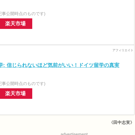
記事公開時点のものです)
楽天市場
学: 信じられないほど気前がいい！ドイツ留学の真実
記事公開時点のものです)
楽天市場
《田中志実》
advertisement