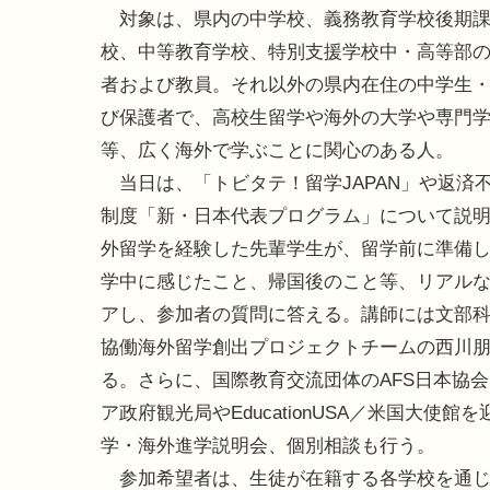
対象は、県内の中学校、義務教育学校後期課
校、中等教育学校、特別支援学校中・高等部
者および教員。それ以外の県内在住の中学生
び保護者で、高校生留学や海外の大学や専門
等、広く海外で学ぶことに関心のある人。
当日は、「トビタテ！留学JAPAN」や返済
制度「新・日本代表プログラム」について説
外留学を経験した先輩学生が、留学前に準備
学中に感じたこと、帰国後のこと等、リアル
アし、参加者の質問に答える。講師には文部
協働海外留学創出プロジェクトチームの西川
る。さらに、国際教育交流団体のAFS日本協
ア政府観光局やEducationUSA／米国大使館
学・海外進学説明会、個別相談も行う。
参加希望者は、生徒が在籍する各学校を通じ