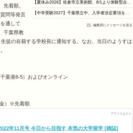
【夏休み2026】佐倉市立美術館、8/1より体験型企画…自分だけのノート作り
で、先着順。
【中学受験2027】千葉県立中、入学者決定要項を公表
、質問等発言
校を通して
編集部にメッセージを送る
日。千葉県教
し、生徒の在籍する学校長に通知する。なお、当日のようすは
る。
千葉港8-5）およびオンライン
日（金）※先着順
022年11月号 今日から目指す 本気の大学留学 [雑誌]