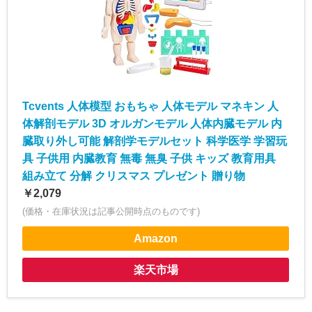
Tcvents 人体模型 おもちゃ 人体モデル マネキン 人
体解剖モデル 3D オルガンモデル 人体内臓モデル 内
臓取り外し可能 解剖学モデルセット 科学医学 学習玩
具 子供用 内臓教育 無毒 無臭 子供 キッズ 教育用具
組み立て 分解 クリスマス プレゼント 贈り物
￥2,079
(価格・在庫状況は記事公開時点のものです)
Amazon
楽天市場