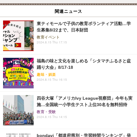
関連ニュース
東ティモールで子供の教育ボランティア活動…学
生募集8/22まで、日本財団
教育イベント
2024.8.15 Thu 17:15
福島の味と文化を楽しめる「シタマチふるさと盆
踊り大会」8/17‐18
趣味・娯楽
2024.8.15 Thu 16:15
四谷大塚「アメリカIvy League視察団」今年も実
施…全国統一小学生テスト上位30名を無料招待
教育・受験
2024.8.15 Thu 14:15
bondavi「都道府県別・学習時間ランキング」発