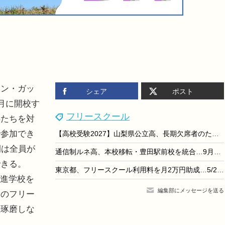
ン・ガッ
シェア
ポスト
1月に開校す
フリースクール
供たちを対
で参加でき
【高校受験2027】山梨県公立高、長期欠席者のための「特別選抜」リーフレットなど公開
間は全員が
通信制ルネ高、本校移転・豊田駅前校を統合…9月開校
できる。
東京都、フリースクール利用料を月2万円助成…5/27より受付
で進学校を
編集部にメッセージを送る
形のフリー
磋琢磨しな
る。