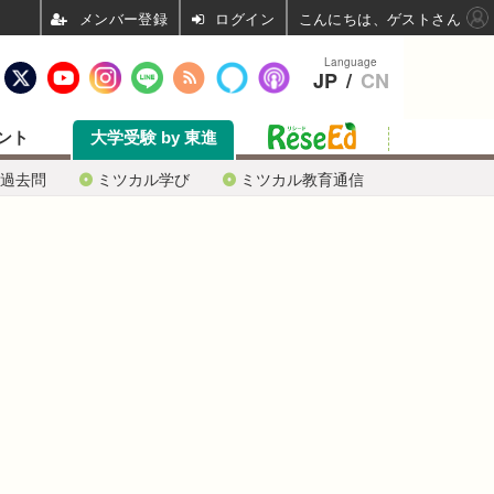
ログイン
こんにちは、ゲストさん
Language
JP
/
CN
ント
大学受験 by 東進
過去問
ミツカル学び
ミツカル教育通信