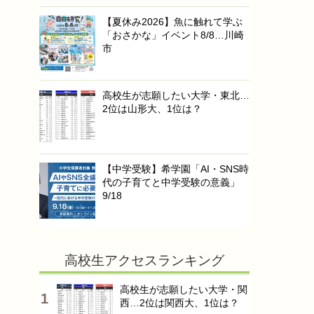
【夏休み2026】魚に触れて学ぶ
「おさかな」イベント8/8…川崎
市
高校生が志願したい大学・東北…
2位は山形大、1位は？
【中学受験】希学園「AI・SNS時
代の子育てと中学受験の意義」
9/18
高校生アクセスランキング
高校生が志願したい大学・関
西…2位は関西大、1位は？