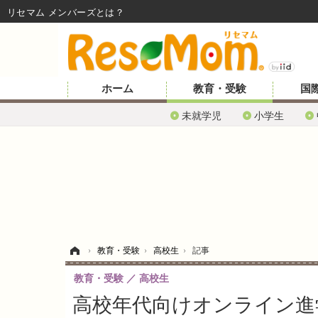
リセマム メンバーズ
ホーム
教育・受験
国
未就学児
小学生
ホーム
›
教育・受験
›
高校生
›
記事
教育・受験
高校生
高校年代向けオンライン進学