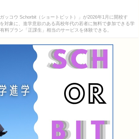
 Schorbit（ショートビット）」が2026年1月に開校す
を対象に、進学意欲のある高校年代の若者に無料で参加できる学
が有料プラン「正課生」相当のサービスを体験できる。