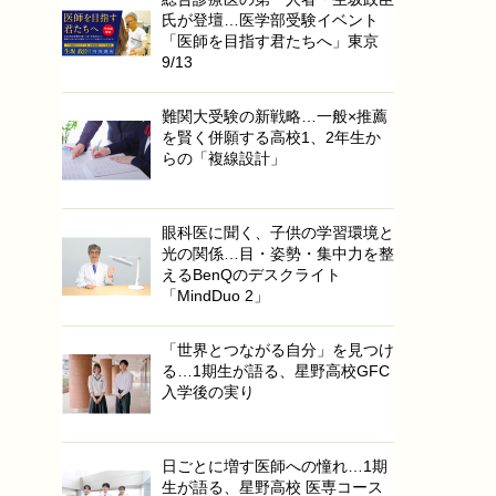
氏が登壇…医学部受験イベント
「医師を目指す君たちへ」東京
9/13
難関大受験の新戦略…一般×推薦
を賢く併願する高校1、2年生か
らの「複線設計」
眼科医に聞く、子供の学習環境と
光の関係…目・姿勢・集中力を整
えるBenQのデスクライト
「MindDuo 2」
「世界とつながる自分」を見つけ
る…1期生が語る、星野高校GFC
入学後の実り
日ごとに増す医師への憧れ…1期
生が語る、星野高校 医専コース