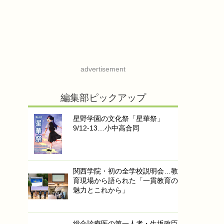
advertisement
編集部ピックアップ
星野学園の文化祭「星華祭」
9/12-13…小中高合同
関西学院・初の全学校説明会…教
育現場から語られた「一貫教育の
魅力とこれから」
総合診療医の第一人者・生坂政臣