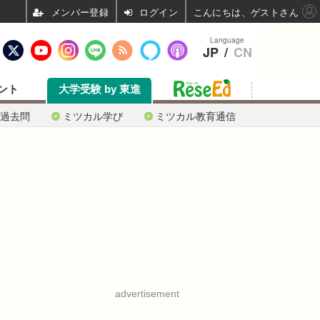
ログイン
こんにちは、ゲストさん
Language
JP
/
CN
ント
大学受験 by 東進
過去問
ミツカル学び
ミツカル教育通信
advertisement