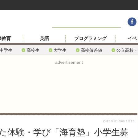
際教育
英語
プログラミング
イベ
中学生
高校生
大学生
高校偏差値
公立高校・
advertisement
2015.5.31 Sun 10:15
た体験・学び「海育塾」小学生募