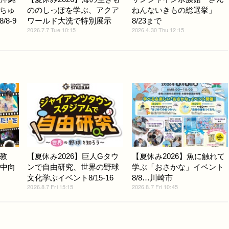
ちゅ
ののしっぽを学ぶ、アクア
ねんないきもの総選挙」
8-9
ワールド大洗で特別展示
8/23まで
2026.7.7 Tue 10:15
2026.4.30 Thu 12:15
教
【夏休み2026】巨人Gタウ
【夏休み2026】魚に触れて
小中向
ンで自由研究、世界の野球
学ぶ「おさかな」イベント
文化学ぶイベント8/15-16
8/8…川崎市
2026.8.7 Fri 15:15
2026.8.7 Fri 10:45