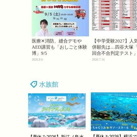
医療✕消防、縫合デモや
【中学受験2027】人
AED講習も「おしごと体験
併願先は…四谷大塚「
博」9/5
回合不合判定テスト
2026.8.6
2026.7.16
水族館
【夏休み2026】横浜
【夏休み2026】新江ノ島水