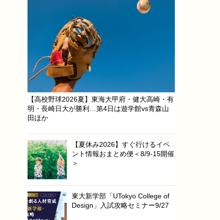
【高校野球2026夏】東海大甲府・健大高崎・有
明・長崎日大が勝利…第4日は遊学館vs青森山
田ほか
【夏休み2026】すぐ行けるイベ
ント情報おまとめ便＜8/9-15開催
＞
東大新学部「UTokyo College of
Design」入試攻略セミナー9/27