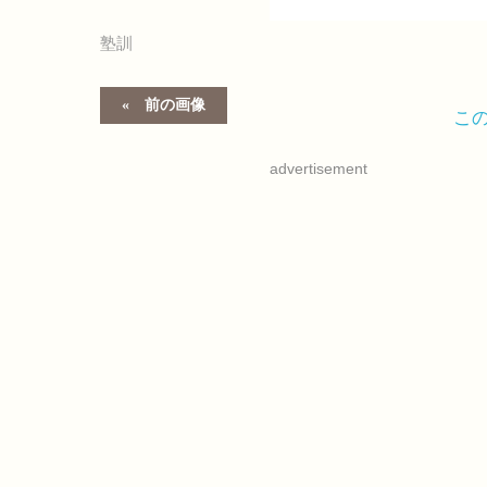
塾訓
前の画像
こ
advertisement