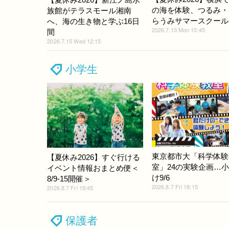
の海を体験、つるみ・
族館がテラスモール湘南
らうみサマースクール8/
へ、海の生き物と学ぶ16日
2026.7.13 Mon 15:45
間
2026.7.15 Wed 12:15
小学生
東京都市大「科学体験
【夏休み2026】すぐ行ける
室」24の実験企画…
イベント情報おまとめ便＜
け9/6
8/9-15開催＞
2026.8.7 Fri 18:15
2026.8.7 Fri 19:45
保護者