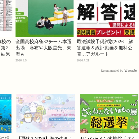
気校の
全国高校麻雀32チーム本選
司法試験予備試験2026、解
第2
出場…麻布や大阪星光、東
答速報＆総評動画を無料公
」結果
海も
開…アガルート
2026.8.5
2026.7.21
Recommended by
で沖縄
【夏休み2026】海の生きも
サンシャイン水族館「ざん