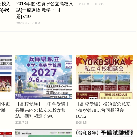
高校入
2018年度 佐賀県公立高校入
2026.8.7 Fri 3:42
4/6
試[一般選抜 数学・問
題]7/10
2026.8.7 Fri 6:0
団体戦
【高校受験】【中学受験】
【高校受験】横須賀の私立
優勝
兵庫県内の私立31校が集
4校が参加…合同相談会
結、個別相談会9/6
10/12
2026.7.28
2026.8.5