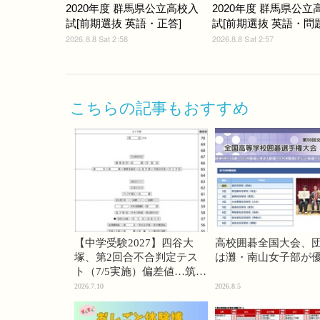
2020年度 群馬県公立高校入
2020年度 群馬県公立
試[前期選抜 英語・正答]
試[前期選抜 英語・問題]
2026.8.8 Sat 2:58
2026.8.8 Sat 2:57
こちらの記事もおすすめ
【中学受験2027】四谷大
高校囲碁全国大会、
塚、第2回合不合判定テス
は灘・南山女子部が
ト（7/5実施）偏差値…筑駒
74・桜蔭70＜PR＞
2026.7.10
2026.8.5