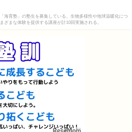
「海育塾」の塾生を募集している。生物多様性や地球温暖化につ
まざまな体験を提供する講座が計10回実施される。