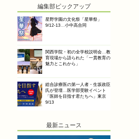
編集部ピックアップ
星野学園の文化祭「星華祭」
9/12-13…小中高合同
関西学院・初の全学校説明会…教
育現場から語られた「一貫教育の
魅力とこれから」
総合診療医の第一人者・生坂政臣
氏が登壇…医学部受験イベント
「医師を目指す君たちへ」東京
9/13
最新ニュース