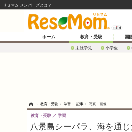
リセマム メンバーズ
ホーム
教育・受験
国
未就学児
小学生
ホーム
›
教育・受験
›
学習
›
記事
›
写真・画像
教育・受験
学習
八景島シーパラ、海を通じ