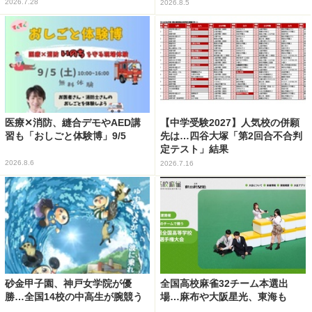
2026.7.28
2026.8.5
医療✕消防、縫合デモやAED講
【中学受験2027】人気校の併願
習も「おしごと体験博」9/5
先は…四谷大塚「第2回合不合判
定テスト」結果
2026.8.6
2026.7.16
砂金甲子園、神戸女学院が優
全国高校麻雀32チーム本選出
勝…全国14校の中高生が腕競う
場…麻布や大阪星光、東海も