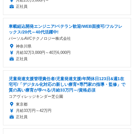
月給25万5,000円～
正社員
車載組込開発エンジニア/ベテラン歓迎/WEB面接可/フルフレ
ックス/20代～40代活躍中!
パーソルAVCテクノロジー株式会社
神奈川県
月給32万3,000円～40万6,000円
正社員
児童発達支援管理責任者/児童発達⽀援/年間休日123日&週1在
宅可/「デジタル化対応の新しい療育×専門家の指導・監修」で
質の高い療育が学べる/月給33万円～/資格必須
コアヴィレッジキンダー芝公園
東京都
月給33万円～42万円
正社員