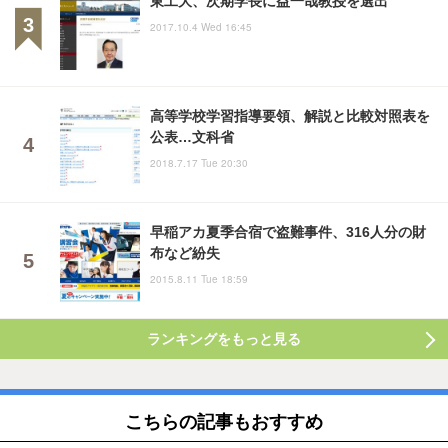
東工大、次期学長に益一哉教授を選出
2017.10.4 Wed 16:45
高等学校学習指導要領、解説と比較対照表を
公表…文科省
2018.7.17 Tue 20:30
早稲アカ夏季合宿で盗難事件、316人分の財
布など紛失
2015.8.11 Tue 18:59
ランキングをもっと見る
こちらの記事もおすすめ