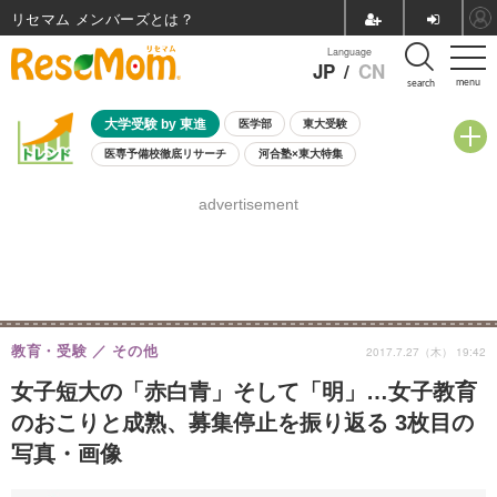
リセマム メンバーズ
Language
JP
/
CN
menu
search
大学受験 by 東進
医学部
東大受験
医専予備校徹底リサーチ
河合塾×東大特集
親子で考える大学選び
高校受験
中学受験
小学校受験
advertisement
共通テスト
夏休み
8月開催学校説明会・相談会
8月開催イベント・WS
全国公立高校 過去問
人気記事
自由研究教材（小学生向け）
自由研究教材（中学生向け）
ランキング
教育・受験
その他
2017.7.27（木） 19:42
女子短大の「赤白青」そして「明」…女子教育
のおこりと成熟、募集停止を振り返る 3枚目の
写真・画像