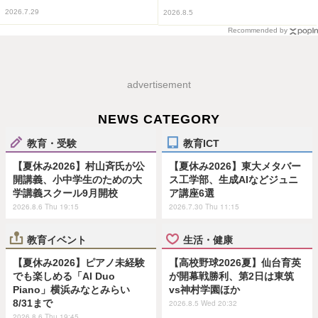
2026.7.29
2026.8.5
Recommended by
advertisement
NEWS CATEGORY
教育・受験
教育ICT
【夏休み2026】村山斉氏が公
【夏休み2026】東大メタバー
開講義、小中学生のための大
ス工学部、生成AIなどジュニ
学講義スクール9月開校
ア講座6選
2026.8.6 Thu 19:15
2026.7.30 Thu 11:15
教育イベント
生活・健康
【夏休み2026】ピアノ未経験
【高校野球2026夏】仙台育英
でも楽しめる「AI Duo
が開幕戦勝利、第2日は東筑
Piano」横浜みなとみらい
vs神村学園ほか
8/31まで
2026.8.5 Wed 20:32
2026.8.6 Thu 19:45