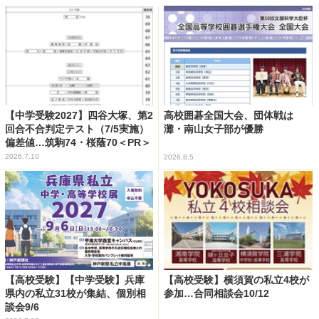
【中学受験2027】四谷大塚、第2
高校囲碁全国大会、団体戦は
回合不合判定テスト（7/5実施）
灘・南山女子部が優勝
偏差値…筑駒74・桜蔭70＜PR＞
2026.7.10
2026.8.5
【高校受験】【中学受験】兵庫
【高校受験】横須賀の私立4校が
県内の私立31校が集結、個別相
参加…合同相談会10/12
談会9/6