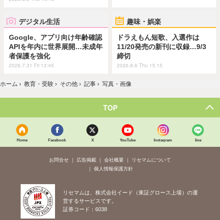
デジタル生活
趣味・娯楽
Google、アプリ向け年齢確認
ドラえもん短歌、入選作は
APIを年内に世界展開…未成年
11/20発売の新刊に収録…9/3
者保護を強化
締切
2026.7.31 Fri 13:45
2026.8.6 Thu 15:15
ホーム
›
教育・受験
›
その他
›
記事
›
写真・画像
TOP
Home
Facebook
X
YouTube
Instagram
line
お問合せ
広告掲載
会社概要
リセマムについて
個人情報保護方針
リセマムは、株式会社イード（東証グロース上場）の運
営するサービスです。
証券コード：6038