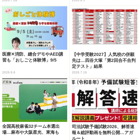
2026.7.28
2026.8.5
医療✕消防、縫合デモやAED講
【中学受験2027】人気校の併願
習も「おしごと体験博」9/5
先は…四谷大塚「第2回合不合判
定テスト」結果
2026.8.6
2026.7.16
全国高校麻雀32チーム本選出
司法試験予備試験2026、解答速
場…麻布や大阪星光、東海も
報＆総評動画を無料公開…アガ
ルート