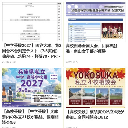
【中学受験2027】四谷大塚、第2
高校囲碁全国大会、団体戦は
回合不合判定テスト（7/5実施）
灘・南山女子部が優勝
偏差値…筑駒74・桜蔭70＜PR＞
2026.7.10
2026.8.5
【高校受験】【中学受験】兵庫
【高校受験】横須賀の私立4校が
県内の私立31校が集結、個別相
参加…合同相談会10/12
談会9/6