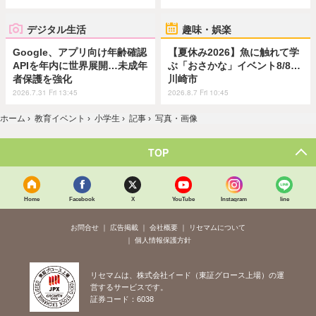
デジタル生活
趣味・娯楽
Google、アプリ向け年齢確認
【夏休み2026】魚に触れて学
APIを年内に世界展開…未成年
ぶ「おさかな」イベント8/8…
者保護を強化
川崎市
2026.7.31 Fri 13:45
2026.8.7 Fri 10:45
ホーム
›
教育イベント
›
小学生
›
記事
›
写真・画像
TOP
Home
Facebook
X
YouTube
Instagram
line
お問合せ
広告掲載
会社概要
リセマムについて
個人情報保護方針
リセマムは、株式会社イード（東証グロース上場）の運
営するサービスです。
証券コード：6038