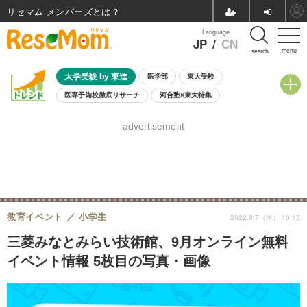
リセマム メンバーズ
Language
JP
/
CN
menu
search
大学受験 by 東進
医学部
東大受験
医専予備校徹底リサーチ
河合塾×東大特集
親子で考える大学選び
高校受験
中学受験
小学校受験
advertisement
共通テスト
夏休み
8月開催学校説明会・相談会
8月開催イベント・WS
全国公立高校 過去問
人気記事
自由研究教材（小学生向け）
自由研究教材（中学生向け）
ランキング
教育イベント
小学生
2022.9.7（水） 10:15
三菱みなとみらい技術館、9月オンライン無料
イベント情報 5枚目の写真・画像