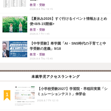
教育・受験
2026.8.6 Thu 16:15
【夏休み2026】すぐ行けるイベント情報おまとめ
便<8/9-15開催>
教育・受験
2026.8.7 Fri 1:45
【中学受験】希学園「AI・SNS時代の子育てと中
学受験の意義」9/18
教育・受験
2026.8.6 Thu 15:45
未就学児アクセスランキング
【小学校受験2027】学習院・早稲田実業「シ
ミュレーションテスト」伸芽会
2026.8.7 Fri 12:15