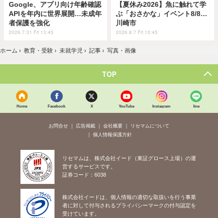
Google、アプリ向け年齢確認
【夏休み2026】魚に触れて学
APIを年内に世界展開…未成年
ぶ「おさかな」イベント8/8…
者保護を強化
川崎市
2026.7.31 Fri 13:45
2026.8.7 Fri 10:45
ホーム
›
教育・受験
›
未就学児
›
記事
›
写真・画像
TOP
Home
Facebook
X
YouTube
Instagram
line
お問合せ
広告掲載
会社概要
リセマムについて
個人情報保護方針
リセマムは、株式会社イード（東証グロース上場）の運
営するサービスです。
証券コード：6038
株式会社イードは、個人情報の適切な取扱いを行う事業
者に対して付与されるプライバシーマークの付与認定を
受けています。