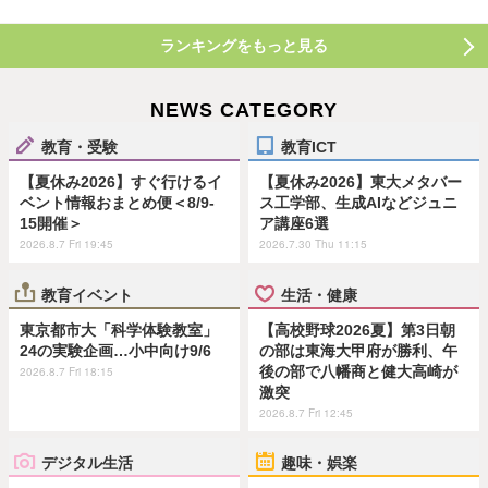
ランキングをもっと見る
NEWS CATEGORY
教育・受験
教育ICT
【夏休み2026】すぐ行けるイ
【夏休み2026】東大メタバー
ベント情報おまとめ便＜8/9-
ス工学部、生成AIなどジュニ
15開催＞
ア講座6選
2026.8.7 Fri 19:45
2026.7.30 Thu 11:15
教育イベント
生活・健康
東京都市大「科学体験教室」
【高校野球2026夏】第3日朝
24の実験企画…小中向け9/6
の部は東海大甲府が勝利、午
後の部で八幡商と健大高崎が
2026.8.7 Fri 18:15
激突
2026.8.7 Fri 12:45
デジタル生活
趣味・娯楽