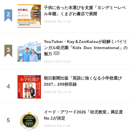
子供に合った本選びを支援「ヨンデミーレベ
ル本棚」くまざわ書店で展開
2026.8.6 Thu 17:45
YouTuber・Kay＆ZooKatsuが紐解くバイリ
ンガル幼児園「Kids Duo International」の
魅力
PR
2023.8.18 Fri 16:00
朝日新聞出版「英語に強くなる小学校選び
2027」209校収録
2026.8.6 Thu 13:15
イード・アワード2026「幼児教室」満足度
No.1が決定
2026.8.4 Tue 11:00