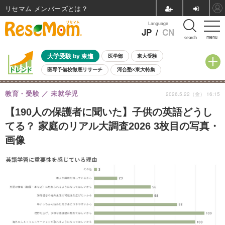
リセマム メンバーズ
Language
JP
/
CN
menu
search
大学受験 by 東進
医学部
東大受験
医専予備校徹底リサーチ
河合塾×東大特集
親子で考える大学選び
高校受験
中学受験
小学校受験
教育・受験
未就学児
2026.5.22（金） 16:15
共通テスト
夏休み
8月開催学校説明会・相談会
8月開催イベント・WS
全国公立高校 過去問
人気記事
【190人の保護者に聞いた】子供の英語どうし
自由研究教材（小学生向け）
自由研究教材（中学生向け）
ランキング
てる？ 家庭のリアル大調査2026 3枚目の写真・
画像