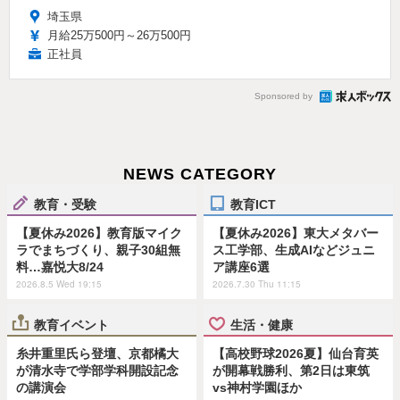
埼玉県
月給25万500円～26万500円
正社員
Sponsored by
NEWS CATEGORY
教育・受験
教育ICT
【夏休み2026】教育版マイク
【夏休み2026】東大メタバー
ラでまちづくり、親子30組無
ス工学部、生成AIなどジュニ
料…嘉悦大8/24
ア講座6選
2026.8.5 Wed 19:15
2026.7.30 Thu 11:15
教育イベント
生活・健康
糸井重里氏ら登壇、京都橘大
【高校野球2026夏】仙台育英
が清水寺で学部学科開設記念
が開幕戦勝利、第2日は東筑
の講演会
vs神村学園ほか