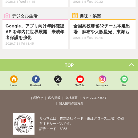
2026.8.5 Wed 14:15
2026.8.5 Wed 20:32
デジタル生活
趣味・娯楽
Google、アプリ向け年齢確認
全国高校麻雀32チーム本選出
APIを年内に世界展開…未成年
場…麻布や大阪星光、東海も
者保護を強化
2026.8.5 Wed 19:45
2026.7.31 Fri 13:45
TOP
Home
Facebook
X
YouTube
Instagram
line
お問合せ
広告掲載
会社概要
リセマムについて
個人情報保護方針
リセマムは、株式会社イード（東証グロース上場）の運
営するサービスです。
証券コード：6038