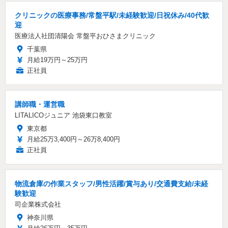
クリニックの医療事務/常盤平駅/未経験歓迎/日祝休み/40代歓
迎
医療法人社団清陽会 常盤平おひさまクリニック
千葉県
月給19万円～25万円
正社員
講師職・運営職
LITALICOジュニア 池袋東口教室
東京都
月給25万3,400円～26万8,400円
正社員
物流倉庫の作業スタッフ/男性活躍/賞与あり/交通費支給/未経
験歓迎
司企業株式会社
神奈川県