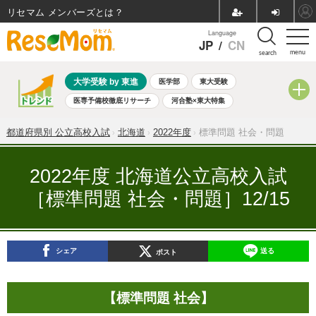
リセマム メンバーズ
Language
JP
/
CN
menu
search
大学受験 by 東進
医学部
東大受験
医専予備校徹底リサーチ
河合塾×東大特集
親子で考える大学選び
高校受験
中学受験
小学校受験
都道府県別 公立高校入試
北海道
2022年度
標準問題 社会・問題
共通テスト
夏休み
8月開催学校説明会・相談会
8月開催イベント・WS
全国公立高校 過去問
人気記事
2022年度 北海道公立高校入試
自由研究教材（小学生向け）
自由研究教材（中学生向け）
［標準問題 社会・問題］12/15
ランキング
シェア
送る
ポスト
【標準問題 社会】