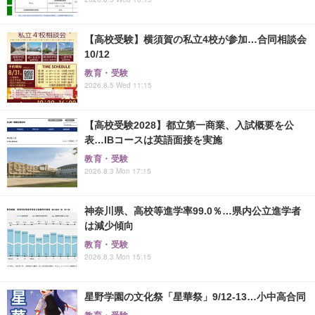
【高校受験】横須賀の私立4校が参加…合同相談会
10/12
教育・受験
2026.8.5 Wed 11:15
【高校受験2028】都立第一商業、入試概要を公
表…IBコースは英語面接を実施
教育・受験
2026.8.3 Mon 17:15
神奈川県、高校等進学率99.0％…県内公立進学者
は減少傾向
教育・受験
2026.8.3 Mon 15:15
星野学園の文化祭「星華祭」9/12-13…小中高合同