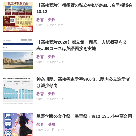
【高校受験】横須賀の私立4校が参加…合同相談会
10/12
教育・受験
2026.8.5 Wed 11:15
【高校受験2028】都立第一商業、入試概要を公
表…IBコースは英語面接を実施
教育・受験
2026.8.3 Mon 17:15
神奈川県、高校等進学率99.0％…県内公立進学者
は減少傾向
教育・受験
2026.8.3 Mon 15:15
星野学園の文化祭「星華祭」9/12-13…小中高合同
教育・受験
2026.7.31 Fri 16:45