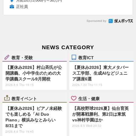
月給20万5,000円～50万円
正社員
Sponsored by
NEWS CATEGORY
教育・受験
教育ICT
【夏休み2026】村山斉氏が公
【夏休み2026】東大メタバー
開講義、小中学生のための大
ス工学部、生成AIなどジュニ
学講義スクール9月開校
ア講座6選
2026.8.6 Thu 19:15
2026.7.30 Thu 11:15
教育イベント
生活・健康
【夏休み2026】ピアノ未経験
【高校野球2026夏】仙台育英
でも楽しめる「AI Duo
が開幕戦勝利、第2日は東筑
Piano」横浜みなとみらい
vs神村学園ほか
8/31まで
2026.8.5 Wed 20:32
2026.8.6 Thu 19:45