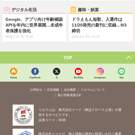
デジタル生活
趣味・娯楽
Google、アプリ向け年齢確認
ドラえもん短歌、入選作は
APIを年内に世界展開…未成年
11/20発売の新刊に収録…9/3
者保護を強化
締切
2026.7.31 Fri 13:45
2026.8.6 Thu 15:15
TOP
Home
Facebook
X
YouTube
Instagram
line
お問合せ
広告掲載
会社概要
リセマムについて
個人情報保護方針
リセマムは、株式会社イード（東証グロース上場）の運
営するサービスです。
証券コード：6038
株式会社イードは、個人情報の適切な取扱いを行う事業