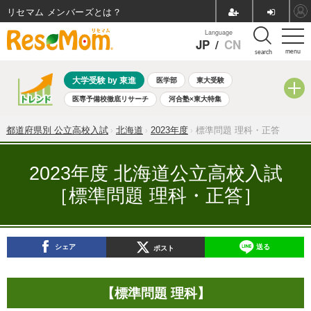
リセマム メンバーズ
Language
JP
/
CN
menu
search
大学受験 by 東進
医学部
東大受験
医専予備校徹底リサーチ
河合塾×東大特集
親子で考える大学選び
高校受験
中学受験
小学校受験
都道府県別 公立高校入試
北海道
2023年度
標準問題 理科・正答
共通テスト
夏休み
8月開催学校説明会・相談会
8月開催イベント・WS
全国公立高校 過去問
人気記事
2023年度 北海道公立高校入試
自由研究教材（小学生向け）
自由研究教材（中学生向け）
［標準問題 理科・正答］
ランキング
シェア
送る
ポスト
【標準問題 理科】