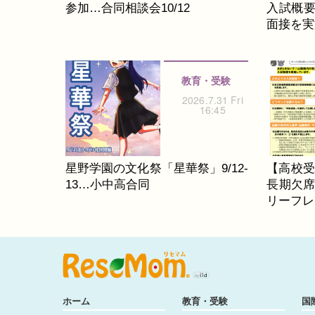
参加…合同相談会10/12
入試概要
面接を実
教育・受験
2026.7.31 Fri
16:45
星野学園の文化祭「星華祭」9/12-
【高校受
13…小中高合同
長期欠
リーフレ
ホーム
教育・受験
国