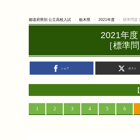
都道府県別 公立高校入試
栃木県
2021年度
標準問題
2021年
［標準問
シェア
ポスト
【