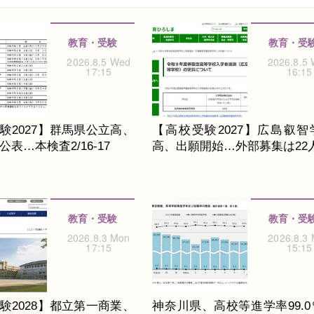
教育・受験
教育・受
2026.8.5 Wed
2026.8.5
17:15
16:15
験2027】群馬県公立高、
【高校受験2027】広島叡智
表…本検査2/16-17
高、出願開始…外部募集は22
教育・受験
教育・受
2026.8.3 Mon
2026.8.3
17:15
15:15
験2028】都立第一商業、
神奈川県、高校等進学率99.0