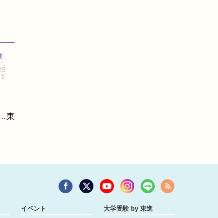
験
29
15
…東
イベント
大学受験 by 東進