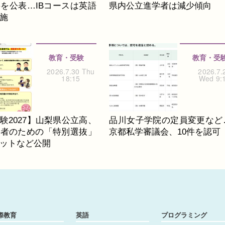
を公表…IBコースは英語
県内公立進学者は減少傾向
施
教育・受験
教育・受
2026.7.30 Thu
2026.7.
18:15
Wed 9:
験2027】山梨県公立高、
品川女子学院の定員変更など
席者のための「特別選抜」
京都私学審議会、10件を認可
ットなど公開
際教育
英語
プログラミング