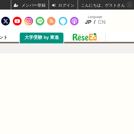
ログイン
こんにちは、ゲストさん
Language
JP
/
CN
ント
大学受験 by 東進