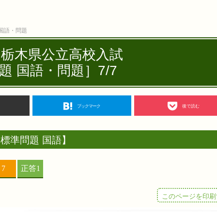
 国語・問題
度 栃木県公立高校入試
題 国語・問題］7/7
ブックマーク
後で読む
標準問題 国語】
このページを印刷