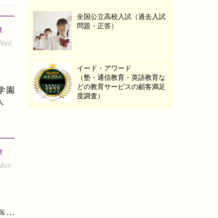
全国公立高校入試（過去入試
問題・正答）
験
 Wed
イード・アワード
（塾・通信教育・英語教育な
どの教育サービスの顧客満足
学園
度調査）
人
験
 Mon
％…