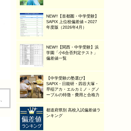
NEW!!【首都圏・中学受験】
SAPIX 上位校偏差値＜2027
年度版（2026年4月）
NEW!!【関西・中学受験】浜
学園「小6合否判定テスト」
偏差値一覧
【中学受験の塾選び】
SAPIX・日能研・四谷大塚・
早稲アカ・エルカミノ・グノ
ーブルの特徴・費用と合格力
る。
都道府県別 高校入試偏差値ラ
ンキング