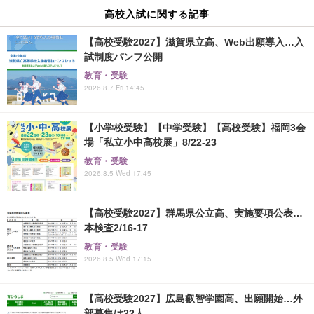
高校入試に関する記事
【高校受験2027】滋賀県立高、Web出願導入…入
試制度パンフ公開
教育・受験
2026.8.7 Fri 14:45
【小学校受験】【中学受験】【高校受験】福岡3会
場「私立小中高校展」8/22-23
教育・受験
2026.8.5 Wed 17:45
【高校受験2027】群馬県公立高、実施要項公表…
本検査2/16-17
教育・受験
2026.8.5 Wed 17:15
【高校受験2027】広島叡智学園高、出願開始…外
部募集は22人