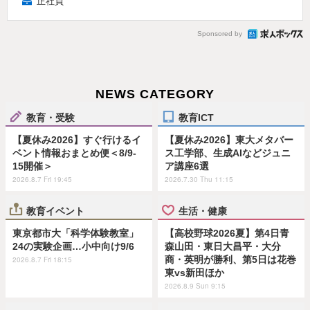
正社員
Sponsored by
NEWS CATEGORY
教育・受験
教育ICT
【夏休み2026】すぐ行けるイ
【夏休み2026】東大メタバー
ベント情報おまとめ便＜8/9-
ス工学部、生成AIなどジュニ
15開催＞
ア講座6選
2026.8.7 Fri 19:45
2026.7.30 Thu 11:15
教育イベント
生活・健康
東京都市大「科学体験教室」
【高校野球2026夏】第4日青
24の実験企画…小中向け9/6
森山田・東日大昌平・大分
商・英明が勝利、第5日は花巻
2026.8.7 Fri 18:15
東vs新田ほか
2026.8.9 Sun 9:15