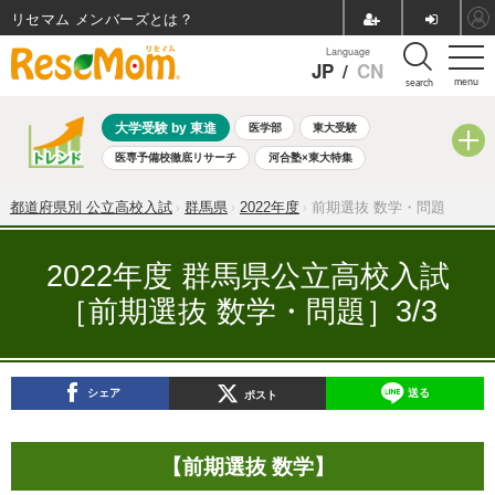
リセマム メンバーズ
Language
JP
/
CN
menu
search
大学受験 by 東進
医学部
東大受験
医専予備校徹底リサーチ
河合塾×東大特集
親子で考える大学選び
高校受験
中学受験
小学校受験
都道府県別 公立高校入試
群馬県
2022年度
前期選抜 数学・問題
共通テスト
夏休み
8月開催学校説明会・相談会
8月開催イベント・WS
全国公立高校 過去問
人気記事
2022年度 群馬県公立高校入試
自由研究教材（小学生向け）
自由研究教材（中学生向け）
［前期選抜 数学・問題］3/3
ランキング
シェア
送る
ポスト
【前期選抜 数学】