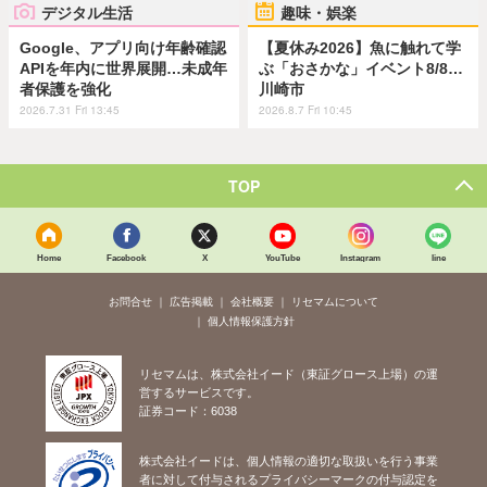
デジタル生活
趣味・娯楽
Google、アプリ向け年齢確認
【夏休み2026】魚に触れて学
APIを年内に世界展開…未成年
ぶ「おさかな」イベント8/8…
者保護を強化
川崎市
2026.7.31 Fri 13:45
2026.8.7 Fri 10:45
TOP
Home
Facebook
X
YouTube
Instagram
line
お問合せ
広告掲載
会社概要
リセマムについて
個人情報保護方針
リセマムは、株式会社イード（東証グロース上場）の運
営するサービスです。
証券コード：6038
株式会社イードは、個人情報の適切な取扱いを行う事業
者に対して付与されるプライバシーマークの付与認定を