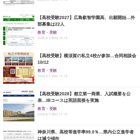
【高校受験2027】広島叡智学園高、出願開始…外
部募集は22人
教育・受験
2026.8.5 Wed 16:15
【高校受験】横須賀の私立4校が参加…合同相談会
10/12
教育・受験
2026.8.5 Wed 11:15
【高校受験2028】都立第一商業、入試概要を公
表…IBコースは英語面接を実施
教育・受験
2026.8.3 Mon 17:15
神奈川県、高校等進学率99.0％…県内公立進学者
は減少傾向