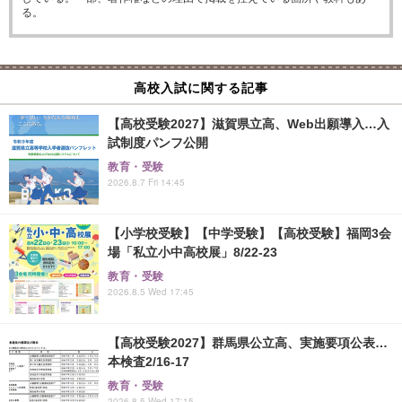
る。
高校入試に関する記事
【高校受験2027】滋賀県立高、Web出願導入…入
試制度パンフ公開
教育・受験
2026.8.7 Fri 14:45
【小学校受験】【中学受験】【高校受験】福岡3会
場「私立小中高校展」8/22-23
教育・受験
2026.8.5 Wed 17:45
【高校受験2027】群馬県公立高、実施要項公表…
本検査2/16-17
教育・受験
2026.8.5 Wed 17:15