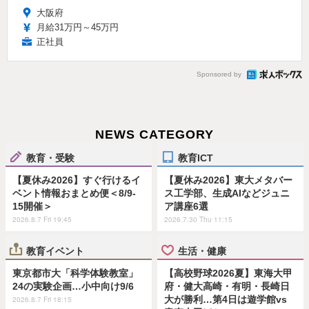
大阪府
月給31万円～45万円
正社員
Sponsored by
NEWS CATEGORY
教育・受験
教育ICT
【夏休み2026】すぐ行けるイ
【夏休み2026】東大メタバー
ベント情報おまとめ便＜8/9-
ス工学部、生成AIなどジュニ
15開催＞
ア講座6選
2026.8.7 Fri 19:45
2026.7.30 Thu 11:15
教育イベント
生活・健康
東京都市大「科学体験教室」
【高校野球2026夏】東海大甲
24の実験企画…小中向け9/6
府・健大高崎・有明・長崎日
大が勝利…第4日は遊学館vs
2026.8.7 Fri 18:15