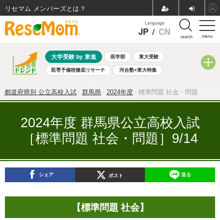
リセマム メンバーズ
Language
JP
/
CN
menu
search
大学受験 by 東進
医学部
東大受験
医専予備校徹底リサーチ
河合塾×東大特集
親子で考える大学選び
高校受験
中学受験
小学校受験
都道府県別 公立高校入試
群馬県
2024年度
標準問題 社会・問題
共通テスト
夏休み
8月開催学校説明会・相談会
8月開催イベント・WS
全国公立高校 過去問
人気記事
2024年度 群馬県公立高校入試
自由研究教材（小学生向け）
自由研究教材（中学生向け）
［標準問題 社会・問題］9/14
ランキング
シェア
送る
ポスト
【標準問題 社会】