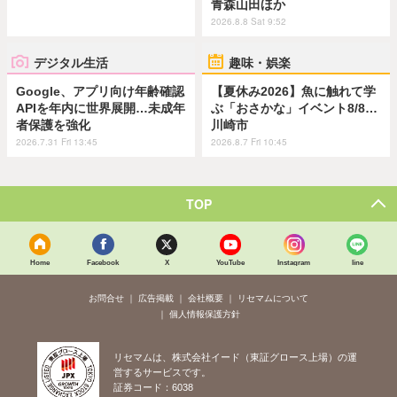
青森山田ほか
2026.8.8 Sat 9:52
デジタル生活
趣味・娯楽
Google、アプリ向け年齢確認
【夏休み2026】魚に触れて学
APIを年内に世界展開…未成年
ぶ「おさかな」イベント8/8…
者保護を強化
川崎市
2026.7.31 Fri 13:45
2026.8.7 Fri 10:45
TOP
Home
Facebook
X
YouTube
Instagram
line
お問合せ
広告掲載
会社概要
リセマムについて
個人情報保護方針
リセマムは、株式会社イード（東証グロース上場）の運
営するサービスです。
証券コード：6038