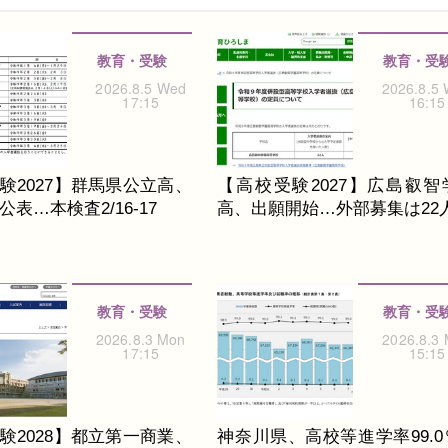
教育・受験
教育・受
2026.8.5 Wed
2026.8.5
17:15
16:15
験2027】群馬県公立高、
【高校受験2027】広島叡智
表…本検査2/16-17
高、出願開始…外部募集は22
教育・受験
教育・受
2026.8.3 Mon
2026.8.3
17:15
15:15
験2028】都立第一商業、
神奈川県、高校等進学率99.0