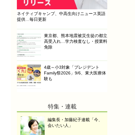
ネイティブキャンプ、中高生向けニュース英語
提供…毎日更新
東京都、熊本地震被災生徒の都立
高受入れ…学力検査なし・授業料
免除
4歳～小3対象「プレジデント
Family祭2026」9/6、東大医療体
験も
特集・連載
編集長・加藤紀子連載「今、
会いたい人」