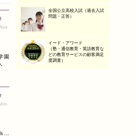
全国公立高校入試（過去入試
問題・正答）
験
 Wed
イード・アワード
（塾・通信教育・英語教育な
どの教育サービスの顧客満足
学園
度調査）
人
験
 Mon
％…