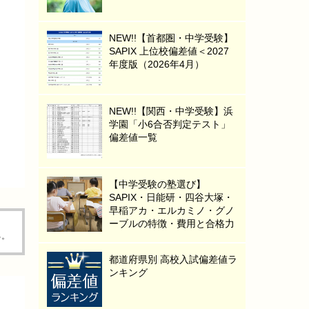
NEW!!【首都圏・中学受験】
SAPIX 上位校偏差値＜2027
年度版（2026年4月）
NEW!!【関西・中学受験】浜
学園「小6合否判定テスト」
偏差値一覧
【中学受験の塾選び】
SAPIX・日能研・四谷大塚・
早稲アカ・エルカミノ・グノ
ーブルの特徴・費用と合格力
る。
都道府県別 高校入試偏差値ラ
ンキング