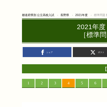
都道府県別 公立高校入試
長野県
2021年度
標準問題
2021年
［標準問
シェア
ポスト
【