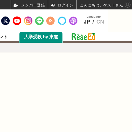
ログイン
こんにちは、ゲストさん
Language
JP
/
CN
ント
大学受験 by 東進