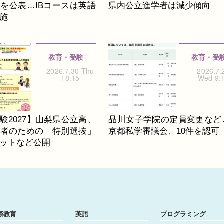
を公表…IBコースは英語
県内公立進学者は減少傾向
施
教育・受験
教育・受
2026.7.30 Thu
2026.7.
18:15
Wed 9:
験2027】山梨県公立高、
品川女子学院の定員変更など
席者のための「特別選抜」
京都私学審議会、10件を認可
ットなど公開
際教育
英語
プログラミング