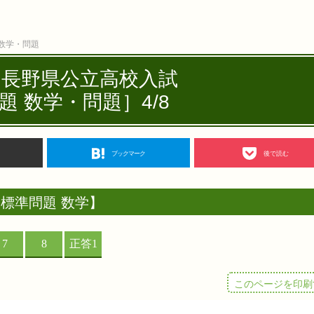
 数学・問題
度 長野県公立高校入試
題 数学・問題］4/8
ブックマーク
後で読む
標準問題 数学】
このページを印刷