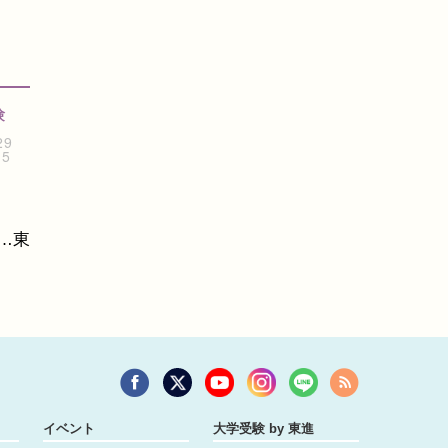
験
29
15
…東
イベント
大学受験 by 東進