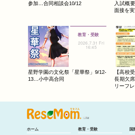
参加…合同相談会10/12
入試概要
面接を実
教育・受験
2026.7.31 Fri
16:45
星野学園の文化祭「星華祭」9/12-
【高校受
13…小中高合同
長期欠
リーフレ
ホーム
教育・受験
国