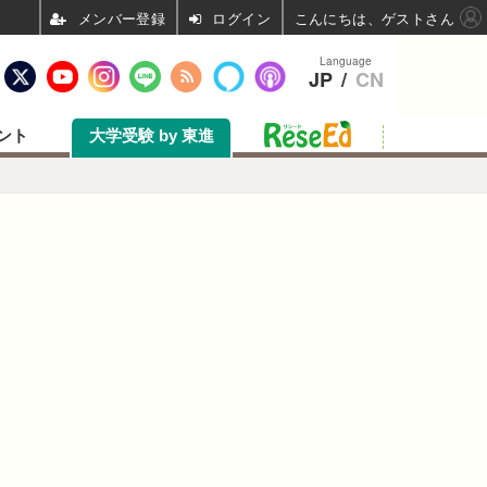
ログイン
こんにちは、ゲストさん
Language
JP
/
CN
ント
大学受験 by 東進