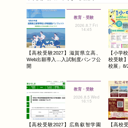
教育・受験
2026.8.7 Fri
14:45
【高校受験2027】滋賀県立高、
【小学
Web出願導入…入試制度パンフ公
校受験
開
校展」8/2
教育・受験
2026.8.5 Wed
16:15
【高校受験2027】広島叡智学園
【高校