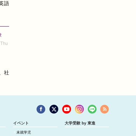
英語
験
 Thu
、社
イベント
大学受験 by 東進
未就学児