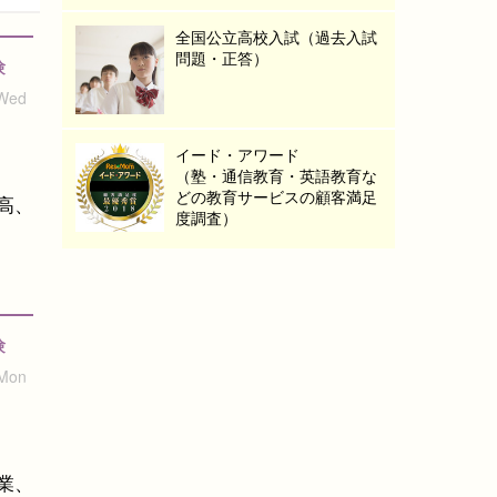
全国公立高校入試（過去入試
問題・正答）
験
 Wed
イード・アワード
（塾・通信教育・英語教育な
どの教育サービスの顧客満足
高、
度調査）
験
 Mon
業、