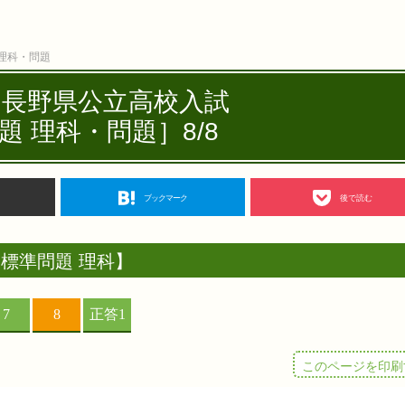
 理科・問題
度 長野県公立高校入試
題 理科・問題］8/8
ブックマーク
後で読む
標準問題 理科】
このページを印刷