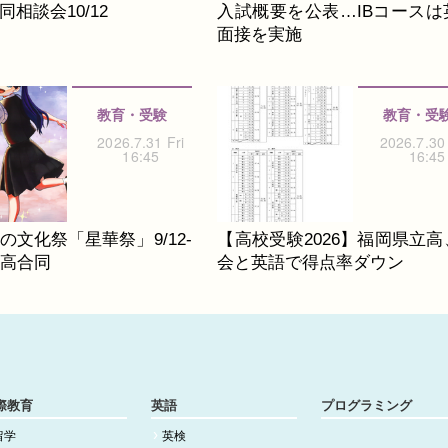
相談会10/12
入試概要を公表…IBコースは
面接を実施
教育・受験
教育・受
2026.7.31 Fri
2026.7.30
16:45
16:45
の文化祭「星華祭」9/12-
【高校受験2026】福岡県立高
中高合同
会と英語で得点率ダウン
際教育
英語
プログラミング
留学
英検