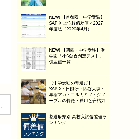
NEW!!【首都圏・中学受験】
SAPIX 上位校偏差値＜2027
年度版（2026年4月）
NEW!!【関西・中学受験】浜
学園「小6合否判定テスト」
偏差値一覧
【中学受験の塾選び】
SAPIX・日能研・四谷大塚・
早稲アカ・エルカミノ・グノ
ーブルの特徴・費用と合格力
る。
都道府県別 高校入試偏差値ラ
ンキング