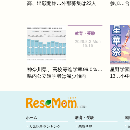
高、出願開始…外部募集は22人
参加…合同
教育・受験
2026.8.3 Mon
15:15
神奈川県、高校等進学率99.0％…
星野学園
県内公立進学者は減少傾向
13…小
ホーム
教育・受験
国
人気記事ランキング
未就学児