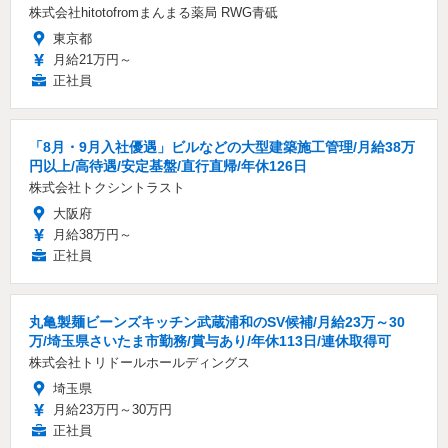
株式会社hitotofromまんまる薬局 RWG青砥
東京都
月給21万円～
正社員
「8月・9月入社優遇」ビルなどの大型建築施工管理/月給38万
円以上/高待遇/安定基盤/直行直帰/年休126日
株式会社トクシントラスト
大阪府
月給38万円～
正社員
丸亀製麺ビーンズキッチン武蔵浦和のSV候補/月給23万～30
万/埼玉県さいたま市勤務/賞与あり/年休113日/連休取得可
株式会社トリドールホールディングス
埼玉県
月給23万円～30万円
正社員