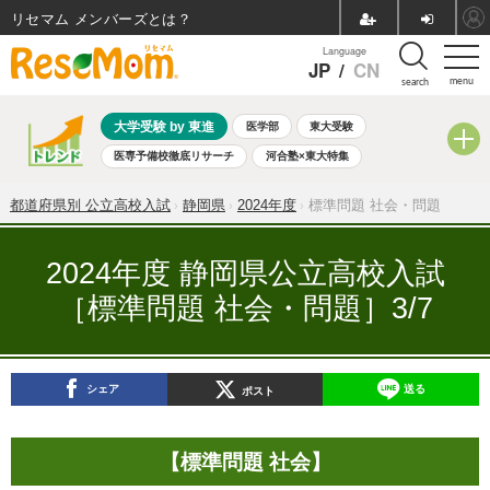
リセマム メンバーズ
Language
JP
/
CN
menu
search
大学受験 by 東進
医学部
東大受験
医専予備校徹底リサーチ
河合塾×東大特集
親子で考える大学選び
高校受験
中学受験
小学校受験
都道府県別 公立高校入試
静岡県
2024年度
標準問題 社会・問題
共通テスト
夏休み
8月開催学校説明会・相談会
8月開催イベント・WS
全国公立高校 過去問
人気記事
2024年度 静岡県公立高校入試
自由研究教材（小学生向け）
自由研究教材（中学生向け）
［標準問題 社会・問題］3/7
ランキング
シェア
送る
ポスト
【標準問題 社会】