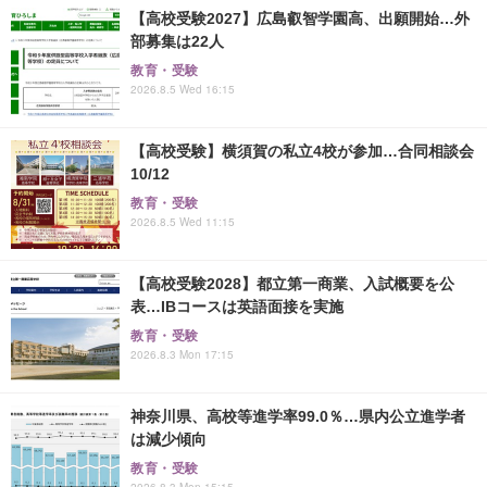
【高校受験2027】広島叡智学園高、出願開始…外
部募集は22人
教育・受験
2026.8.5 Wed 16:15
【高校受験】横須賀の私立4校が参加…合同相談会
10/12
教育・受験
2026.8.5 Wed 11:15
【高校受験2028】都立第一商業、入試概要を公
表…IBコースは英語面接を実施
教育・受験
2026.8.3 Mon 17:15
神奈川県、高校等進学率99.0％…県内公立進学者
は減少傾向
教育・受験
2026.8.3 Mon 15:15