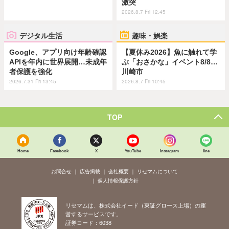
激突
2026.8.7 Fri 12:45
デジタル生活
趣味・娯楽
Google、アプリ向け年齢確認
【夏休み2026】魚に触れて学
APIを年内に世界展開…未成年
ぶ「おさかな」イベント8/8…
者保護を強化
川崎市
2026.7.31 Fri 13:45
2026.8.7 Fri 10:45
TOP
Home
Facebook
X
YouTube
Instagram
line
お問合せ
広告掲載
会社概要
リセマムについて
個人情報保護方針
リセマムは、株式会社イード（東証グロース上場）の運
営するサービスです。
証券コード：6038