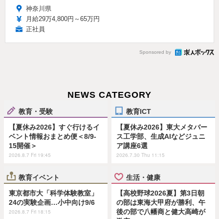
神奈川県
月給29万4,800円～65万円
正社員
Sponsored by
NEWS CATEGORY
教育・受験
教育ICT
【夏休み2026】すぐ行けるイ
【夏休み2026】東大メタバー
ベント情報おまとめ便＜8/9-
ス工学部、生成AIなどジュニ
15開催＞
ア講座6選
2026.8.7 Fri 19:45
2026.7.30 Thu 11:15
教育イベント
生活・健康
東京都市大「科学体験教室」
【高校野球2026夏】第3日朝
24の実験企画…小中向け9/6
の部は東海大甲府が勝利、午
後の部で八幡商と健大高崎が
2026.8.7 Fri 18:15