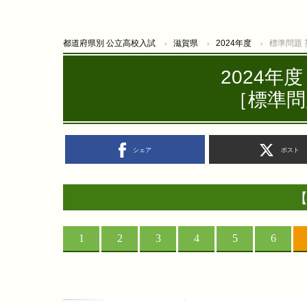
都道府県別 公立高校入試
滋賀県
2024年度
標準問題
2024年
［標準問
シェア
ポスト
【