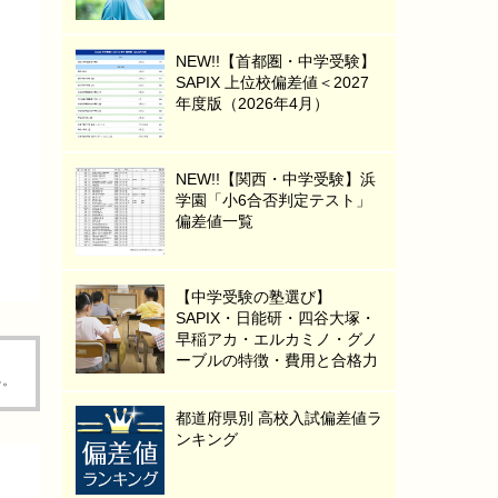
NEW!!【首都圏・中学受験】
SAPIX 上位校偏差値＜2027
年度版（2026年4月）
NEW!!【関西・中学受験】浜
学園「小6合否判定テスト」
偏差値一覧
【中学受験の塾選び】
SAPIX・日能研・四谷大塚・
早稲アカ・エルカミノ・グノ
ーブルの特徴・費用と合格力
る。
都道府県別 高校入試偏差値ラ
ンキング