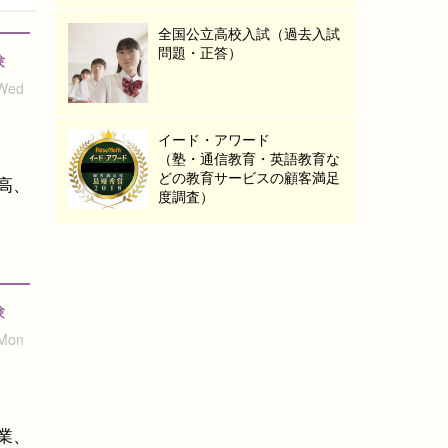
全国公立高校入試（過去入試
問題・正答）
験
 Wed
イード・アワード
（塾・通信教育・英語教育な
どの教育サービスの顧客満足
高、
度調査）
験
 Mon
業、