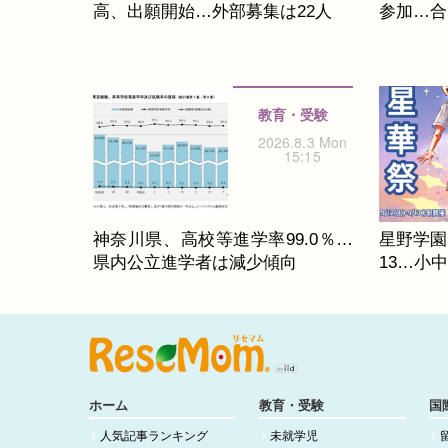
高、出願開始…外部募集は22人
参加…合同
教育・受験
2026.8.3 Mon
15:15
神奈川県、高校等進学率99.0％…
星野学園
県内公立進学者は減少傾向
13…小
ホーム
教育・受験
国
人気記事ランキング
未就学児