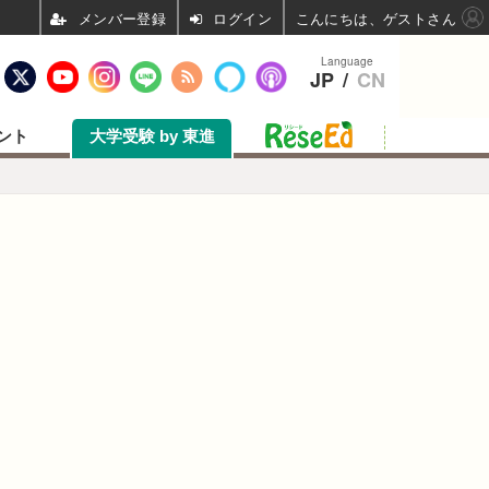
ログイン
こんにちは、ゲストさん
Language
JP
/
CN
ント
大学受験 by 東進