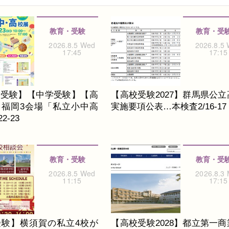
教育・受験
教育・受
2026.8.5 Wed
2026.8.5
17:45
17:15
校受験】【中学受験】【高
【高校受験2027】群馬県公立
】福岡3会場「私立小中高
実施要項公表…本検査2/16-17
2-23
教育・受験
教育・受
2026.8.5 Wed
2026.8.3
11:15
17:15
受験】横須賀の私立4校が
【高校受験2028】都立第一商