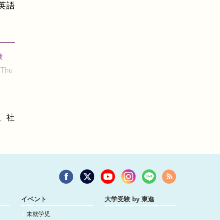
英語
験
 Thu
、社
イベント
大学受験 by 東進
未就学児