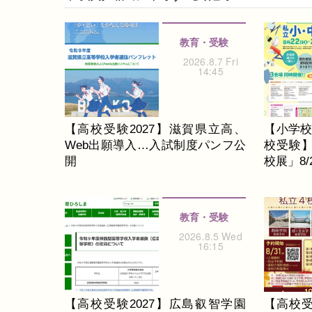
教育・受験
2026.8.7 Fri
14:45
【高校受験2027】滋賀県立高、
【小学
Web出願導入…入試制度パンフ公
校受験
開
校展」8/2
教育・受験
2026.8.5 Wed
16:15
【高校受験2027】広島叡智学園
【高校