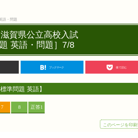
 英語・問題
度 滋賀県公立高校入試
題 英語・問題］7/8
ブックマーク
後で読む
標準問題 英語】
このページを印刷