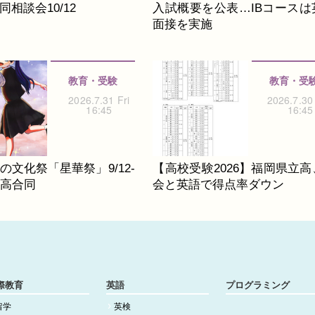
相談会10/12
入試概要を公表…IBコースは
面接を実施
教育・受験
教育・受
2026.7.31 Fri
2026.7.30
16:45
16:45
の文化祭「星華祭」9/12-
【高校受験2026】福岡県立高
中高合同
会と英語で得点率ダウン
際教育
英語
プログラミング
留学
英検