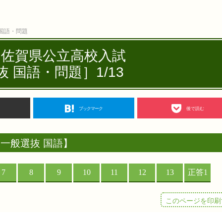
 国語・問題
度 佐賀県公立高校入試
 国語・問題］1/13
ブックマーク
後で読む
一般選抜 国語】
このページを印刷