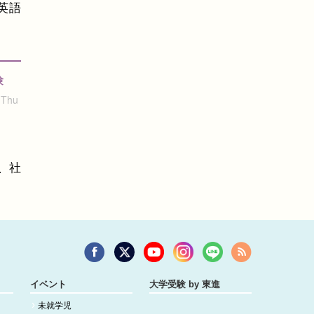
英語
験
 Thu
、社
イベント
大学受験 by 東進
未就学児