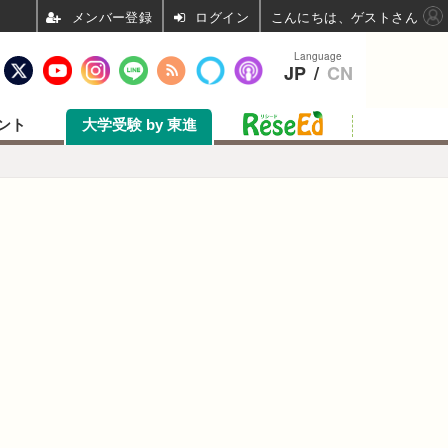
ログイン
こんにちは、ゲストさん
Language
JP
/
CN
ント
大学受験 by 東進