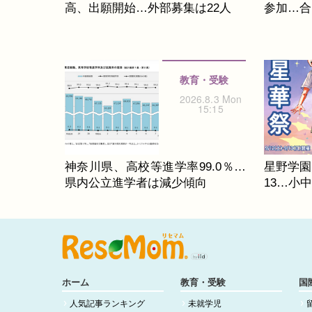
高、出願開始…外部募集は22人
参加…合同
教育・受験
2026.8.3 Mon
15:15
神奈川県、高校等進学率99.0％…
星野学園
県内公立進学者は減少傾向
13…小
ホーム
教育・受験
国
人気記事ランキング
未就学児