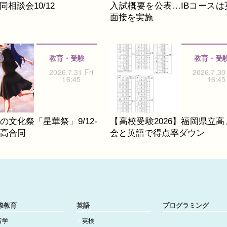
相談会10/12
入試概要を公表…IBコースは
面接を実施
教育・受験
教育・受
2026.7.31 Fri
2026.7.30
16:45
16:45
の文化祭「星華祭」9/12-
【高校受験2026】福岡県立高
中高合同
会と英語で得点率ダウン
際教育
英語
プログラミング
留学
英検