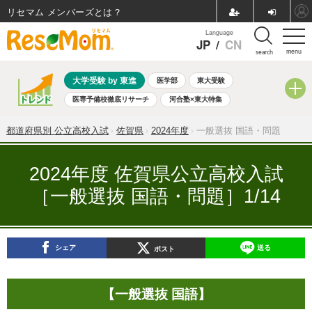
リセマム メンバーズ
Language
JP
/
CN
menu
search
大学受験 by 東進
医学部
東大受験
医専予備校徹底リサーチ
河合塾×東大特集
親子で考える大学選び
高校受験
中学受験
小学校受験
都道府県別 公立高校入試
佐賀県
2024年度
一般選抜 国語・問題
共通テスト
夏休み
8月開催学校説明会・相談会
8月開催イベント・WS
全国公立高校 過去問
人気記事
2024年度 佐賀県公立高校入試
自由研究教材（小学生向け）
自由研究教材（中学生向け）
［一般選抜 国語・問題］1/14
ランキング
シェア
送る
ポスト
【一般選抜 国語】