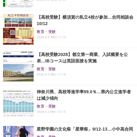
【高校受験】横須賀の私立4校が参加…合同相談会
10/12
教育・受験
2026.8.5 Wed 11:15
【高校受験2028】都立第一商業、入試概要を公
表…IBコースは英語面接を実施
教育・受験
2026.8.3 Mon 17:15
神奈川県、高校等進学率99.0％…県内公立進学者
は減少傾向
教育・受験
2026.8.3 Mon 15:15
星野学園の文化祭「星華祭」9/12-13…小中高合同