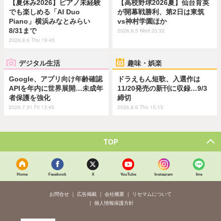
【夏休み2026】ピアノ未経験
【高校野球2026夏】仙台育英
でも楽しめる「AI Duo
が開幕戦勝利、第2日は東筑
Piano」横浜みなとみらい
vs神村学園ほか
8/31まで
2026.8.5 Wed 20:32
2026.8.6 Thu 19:45
デジタル生活
趣味・娯楽
Google、アプリ向け年齢確認
ドラえもん短歌、入選作は
APIを年内に世界展開…未成年
11/20発売の新刊に収録…9/3
者保護を強化
締切
2026.7.31 Fri 13:45
2026.8.6 Thu 15:15
TOP
Home
Facebook
X
YouTube
Instagram
line
お問合せ
広告掲載
会社概要
リセマムについて
個人情報保護方針