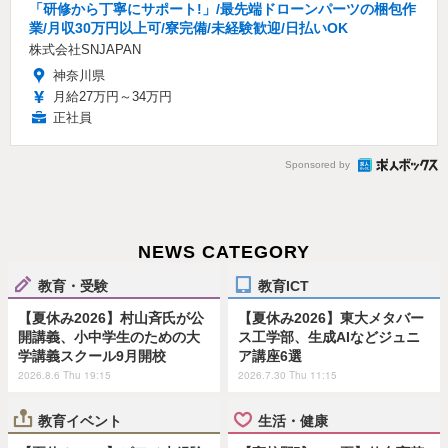
「研修から丁寧にサポート!」/最先端ドローンパーツの梱包作
業/月収30万円以上可/寮完備/未経験歓迎/日払いOK
株式会社SNJAPAN
神奈川県
月給27万円～34万円
正社員
Sponsored by
NEWS CATEGORY
教育・受験
教育ICT
【夏休み2026】村山斉氏が公
【夏休み2026】東大メタバー
開講義、小中学生のための大
ス工学部、生成AIなどジュニ
学講義スクール9月開校
ア講座6選
2026.8.6 Thu 19:15
2026.7.30 Thu 11:15
教育イベント
生活・健康