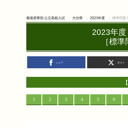
都道府県別 公立高校入試
大分県
2023年度
標準問題
2023年
［標準
シェア
ポスト
【