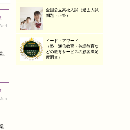
全国公立高校入試（過去入試
問題・正答）
験
 Wed
イード・アワード
（塾・通信教育・英語教育な
どの教育サービスの顧客満足
高、
度調査）
験
 Mon
業、