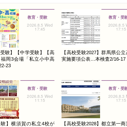
教育・受験
教育・受
2026.8.5 Wed
2026.8.5
17:45
17:15
校受験】【中学受験】【高
【高校受験2027】群馬県公立
】福岡3会場「私立小中高
実施要項公表…本検査2/16-17
2-23
教育・受験
教育・受
2026.8.5 Wed
2026.8.3
11:15
17:15
受験】横須賀の私立4校が
【高校受験2028】都立第一商