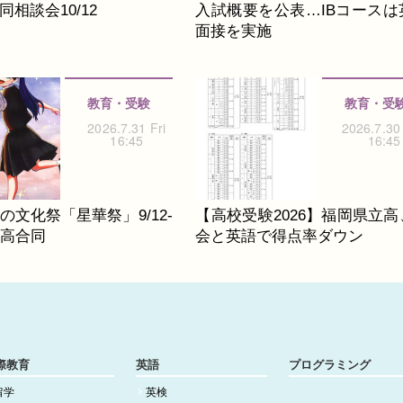
相談会10/12
入試概要を公表…IBコースは
面接を実施
教育・受験
教育・受
2026.7.31 Fri
2026.7.30
16:45
16:45
の文化祭「星華祭」9/12-
【高校受験2026】福岡県立高
中高合同
会と英語で得点率ダウン
際教育
英語
プログラミング
留学
英検