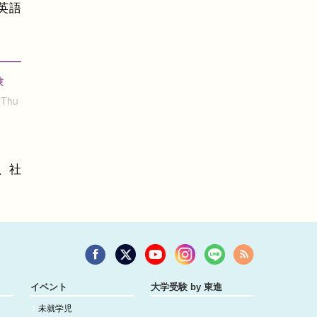
英語
験
 Thu
、社
イベント
大学受験 by 東進
未就学児