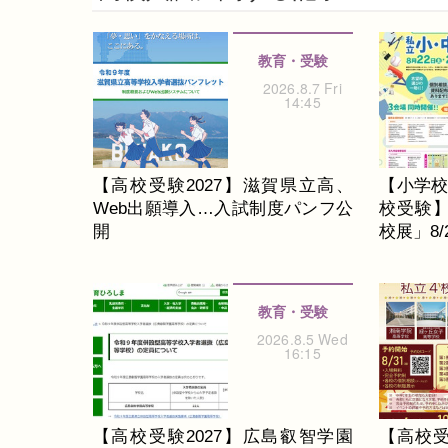
教育・受験
2026.8.7 Fri
14:45
【高校受験2027】滋賀県立高、
【小学
Web出願導入…入試制度パンフ公
校受験
開
校展」8/2
教育・受験
2026.8.5 Wed
16:15
【高校受験2027】広島叡智学園
【高校