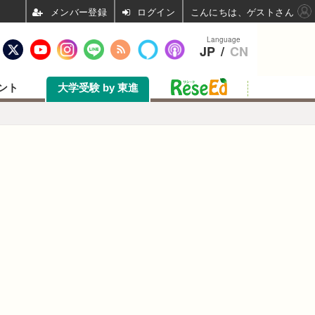
ログイン
こんにちは、ゲストさん
Language
JP
/
CN
ント
大学受験 by 東進