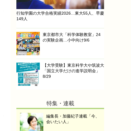
行知学園の大学合格実績2026…東大55人、早慶
149人
東京都市大「科学体験教室」24
の実験企画…小中向け9/6
【大学受験】東京科学大や筑波大
「国立大学だけの進学説明会」
8/29
特集・連載
編集長・加藤紀子連載「今、
会いたい人」