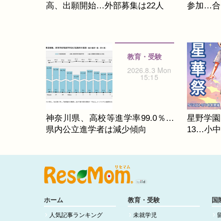
高、出願開始…外部募集は22人
参加…合同
教育・受験
2026.8.3 Mon
15:15
神奈川県、高校等進学率99.0％…
星野学園
県内公立進学者は減少傾向
13…小
ホーム
教育・受験
国
人気記事ランキング
未就学児