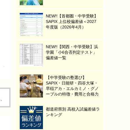
NEW!!【首都圏・中学受験】
SAPIX 上位校偏差値＜2027
年度版（2026年4月）
NEW!!【関西・中学受験】浜
学園「小6合否判定テスト」
偏差値一覧
【中学受験の塾選び】
SAPIX・日能研・四谷大塚・
早稲アカ・エルカミノ・グノ
ーブルの特徴・費用と合格力
る。
都道府県別 高校入試偏差値ラ
ンキング