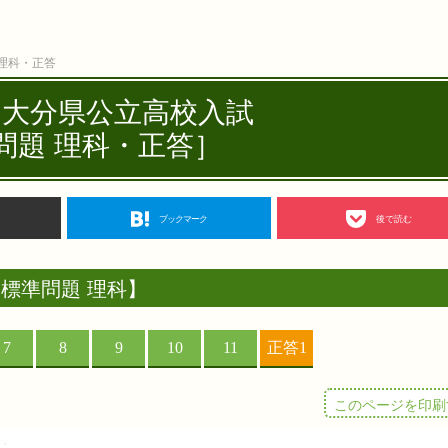
 理科・正答
度 大分県公立高校入試
問題 理科・正答］
ブックマーク
後で読む
標準問題 理科】
このページを印刷