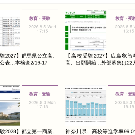
教育・受験
教育・受
2026.8.5 Wed
2026.8.5
17:15
16:15
験2027】群馬県公立高、
【高校受験2027】広島叡智
表…本検査2/16-17
高、出願開始…外部募集は22
教育・受験
教育・受
2026.8.3 Mon
2026.8.3
17:15
15:15
験2028】都立第一商業、
神奈川県、高校等進学率99.0