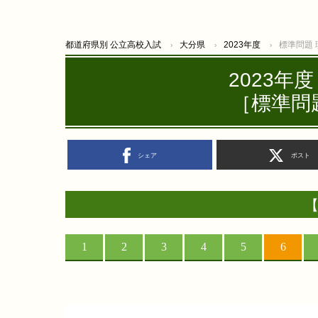
都道府県別 公立高校入試
大分県
2023年度
標準問題
2023年
［標準問題
シェア
ポスト
【