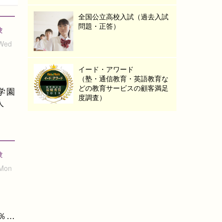
全国公立高校入試（過去入試
問題・正答）
験
 Wed
イード・アワード
（塾・通信教育・英語教育な
どの教育サービスの顧客満足
学園
度調査）
人
験
 Mon
％…