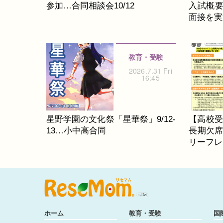
参加…合同相談会10/12
入試概要
面接を実
教育・受験
2026.7.31 Fri
16:45
星野学園の文化祭「星華祭」9/12-
【高校受
13…小中高合同
長期欠
リーフレ
ホーム
教育・受験
国