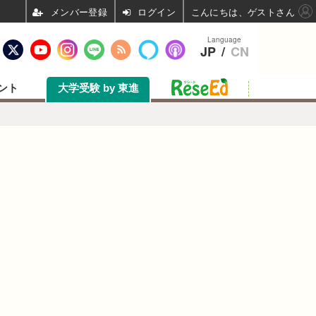
ログイン
こんにちは、ゲストさん
Language
JP
/
CN
ント
大学受験 by 東進