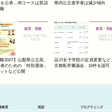
を公表…IBコースは英語
県内公立進学者は減少傾向
施
教育・受験
教育・受
2026.7.30 Thu
2026.7.
18:15
Wed 9:
験2027】山梨県公立高、
品川女子学院の定員変更など
席者のための「特別選抜」
京都私学審議会、10件を認可
ットなど公開
際教育
英語
プログラミング