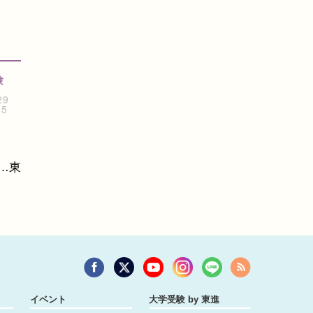
験
29
15
…東
イベント
大学受験 by 東進