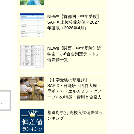
NEW!!【首都圏・中学受験】
SAPIX 上位校偏差値＜2027
年度版（2026年4月）
NEW!!【関西・中学受験】浜
学園「小6合否判定テスト」
偏差値一覧
【中学受験の塾選び】
SAPIX・日能研・四谷大塚・
早稲アカ・エルカミノ・グノ
ーブルの特徴・費用と合格力
る。
都道府県別 高校入試偏差値ラ
ンキング