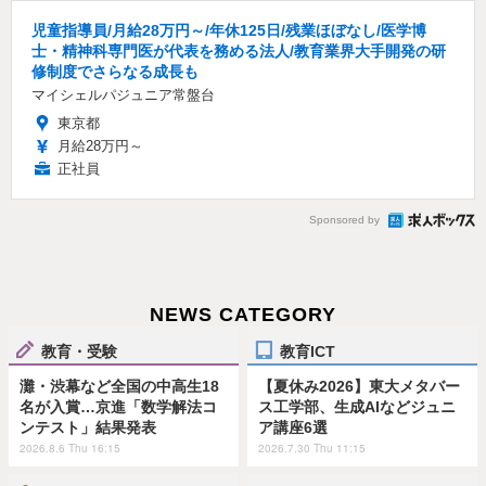
児童指導員/月給28万円～/年休125日/残業ほぼなし/医学博
士・精神科専門医が代表を務める法人/教育業界大手開発の研
修制度でさらなる成長も
マイシェルパジュニア常盤台
東京都
月給28万円～
正社員
Sponsored by
NEWS CATEGORY
教育・受験
教育ICT
灘・渋幕など全国の中高生18
【夏休み2026】東大メタバー
名が入賞…京進「数学解法コ
ス工学部、生成AIなどジュニ
ンテスト」結果発表
ア講座6選
2026.8.6 Thu 16:15
2026.7.30 Thu 11:15