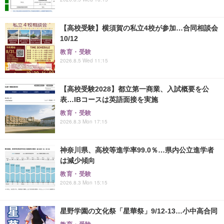
【高校受験】横須賀の私立4校が参加…合同相談会
10/12
教育・受験
2026.8.5 Wed 11:15
【高校受験2028】都立第一商業、入試概要を公
表…IBコースは英語面接を実施
教育・受験
2026.8.3 Mon 17:15
神奈川県、高校等進学率99.0％…県内公立進学者
は減少傾向
教育・受験
2026.8.3 Mon 15:15
星野学園の文化祭「星華祭」9/12-13…小中高合同