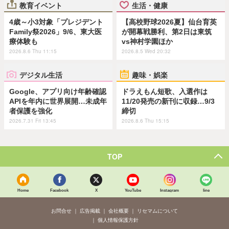
教育イベント
生活・健康
4歳～小3対象「プレジデント
【高校野球2026夏】仙台育英
Family祭2026」9/6、東大医
が開幕戦勝利、第2日は東筑
療体験も
vs神村学園ほか
2026.8.6 Thu 11:15
2026.8.5 Wed 20:32
デジタル生活
趣味・娯楽
Google、アプリ向け年齢確認
ドラえもん短歌、入選作は
APIを年内に世界展開…未成年
11/20発売の新刊に収録…9/3
者保護を強化
締切
2026.7.31 Fri 13:45
2026.8.6 Thu 15:15
TOP
Home
Facebook
X
YouTube
Instagram
line
お問合せ
広告掲載
会社概要
リセマムについて
個人情報保護方針