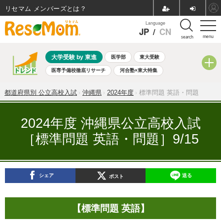
リセマム メンバーズ
Language
JP
/
CN
menu
search
大学受験 by 東進
医学部
東大受験
医専予備校徹底リサーチ
河合塾×東大特集
親子で考える大学選び
高校受験
中学受験
小学校受験
都道府県別 公立高校入試
沖縄県
2024年度
標準問題 英語・問題
共通テスト
夏休み
8月開催学校説明会・相談会
8月開催イベント・WS
全国公立高校 過去問
人気記事
2024年度 沖縄県公立高校入試
自由研究教材（小学生向け）
自由研究教材（中学生向け）
［標準問題 英語・問題］9/15
ランキング
シェア
送る
ポスト
【標準問題 英語】