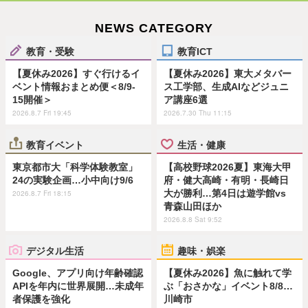
NEWS CATEGORY
教育・受験
教育ICT
【夏休み2026】すぐ行けるイ
【夏休み2026】東大メタバー
ベント情報おまとめ便＜8/9-
ス工学部、生成AIなどジュニ
15開催＞
ア講座6選
2026.8.7 Fri 19:45
2026.7.30 Thu 11:15
教育イベント
生活・健康
東京都市大「科学体験教室」
【高校野球2026夏】東海大甲
24の実験企画…小中向け9/6
府・健大高崎・有明・長崎日
大が勝利…第4日は遊学館vs
2026.8.7 Fri 18:15
青森山田ほか
2026.8.8 Sat 9:52
デジタル生活
趣味・娯楽
Google、アプリ向け年齢確認
【夏休み2026】魚に触れて学
APIを年内に世界展開…未成年
ぶ「おさかな」イベント8/8…
者保護を強化
川崎市