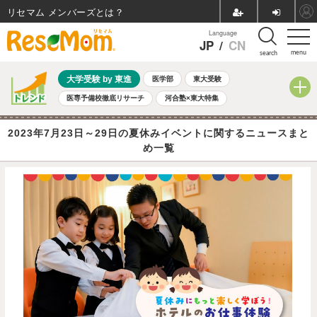
リセマム メンバーズ
Language
JP
/
CN
menu
search
大学受験 by 東進
医学部
東大受験
医専予備校徹底リサーチ
河合塾×東大特集
親子で考える大学選び
高校受験
中学受験
小学校受験
2023年7月23日～29日の夏休みイベントに関するニュースまと
共通テスト
夏休み
8月開催学校説明会・相談会
め一覧
8月開催イベント・WS
全国公立高校 過去問
人気記事
自由研究教材（小学生向け）
自由研究教材（中学生向け）
ランキング