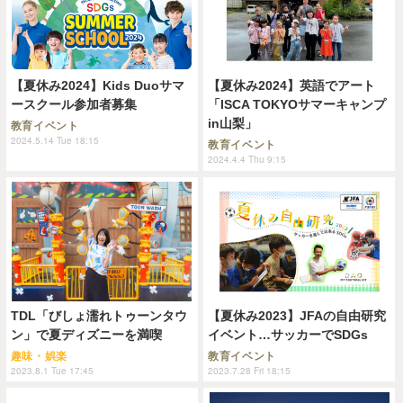
【夏休み2024】Kids Duoサマ
【夏休み2024】英語でアート
ースクール参加者募集
「ISCA TOKYOサマーキャンプ
in山梨」
教育イベント
2024.5.14 Tue 18:15
教育イベント
2024.4.4 Thu 9:15
TDL「びしょ濡れトゥーンタウ
【夏休み2023】JFAの自由研究
ン」で夏ディズニーを満喫
イベント…サッカーでSDGs
趣味・娯楽
教育イベント
2023.8.1 Tue 17:45
2023.7.28 Fri 18:15