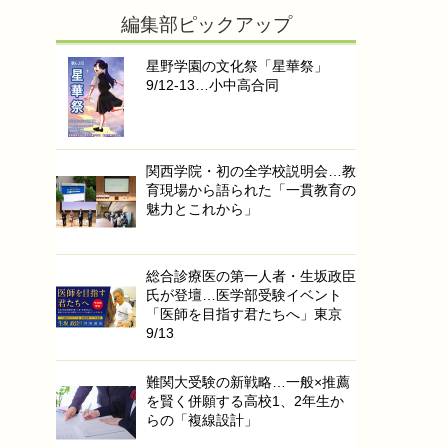
編集部ピックアップ
星野学園の文化祭「星華祭」
9/12-13…小中高合同
関西学院・初の全学校説明会…教
育現場から語られた「一貫教育の
魅力とこれから」
総合診療医の第一人者・生坂政臣
氏が登壇…医学部受験イベント
「医師を目指す君たちへ」東京
9/13
難関大受験の新戦略…一般×推薦
を賢く併願する高校1、2年生か
らの「複線設計」