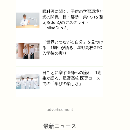
眼科医に聞く、子供の学習環境と
光の関係…目・姿勢・集中力を整
えるBenQのデスクライト
「MindDuo 2」
「世界とつながる自分」を見つけ
る…1期生が語る、星野高校GFC
入学後の実り
日ごとに増す医師への憧れ…1期
生が語る、星野高校 医専コース
での「学びの楽しさ」
advertisement
最新ニュース