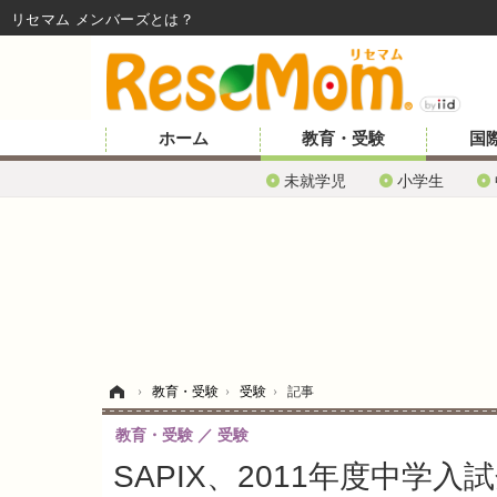
リセマム メンバーズ
ホーム
教育・受験
国
未就学児
小学生
ホーム
›
教育・受験
›
受験
›
記事
教育・受験
受験
SAPIX、2011年度中学入