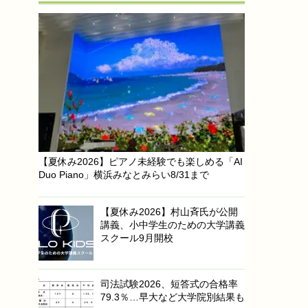
【夏休み2026】ピアノ未経験でも楽しめる「AI
Duo Piano」横浜みなとみらい8/31まで
【夏休み2026】村山斉氏が公開
講義、小中学生のための大学講義
スクール9月開校
司法試験2026、短答式の合格率
79.3％…早大など大学院別結果も