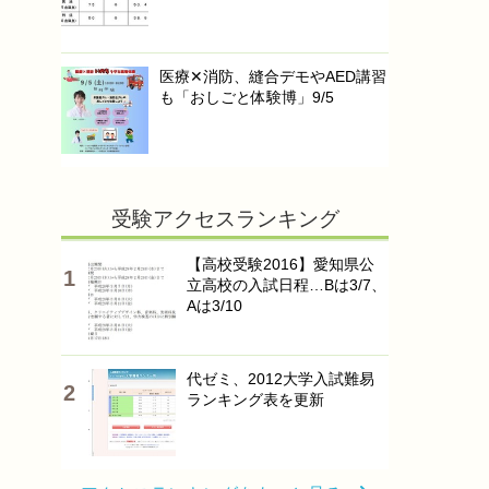
医療✕消防、縫合デモやAED講習
も「おしごと体験博」9/5
受験アクセスランキング
【高校受験2016】愛知県公
立高校の入試日程…Bは3/7、
Aは3/10
代ゼミ、2012大学入試難易
ランキング表を更新