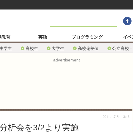
際教育
英語
プログラミング
イベ
中学生
高校生
大学生
高校偏差値
公立高校・
advertisement
2011.1.7 Fri 13:13
試分析会を3/2より実施