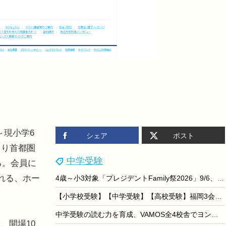
～現小学6
シェア
ポスト
より首都圏
中学受験
る。会員に
れる、ホー
4歳～小3対象「プレジデントFamily祭2026」9/6、東大医療体験も
【小学校受験】【中学受験】【高校受験】福岡3会場「私立小中高校展」8/22-23
中学受験の読む力を育成、VAMOS全4校舎でヨンデミー導入
、開場10