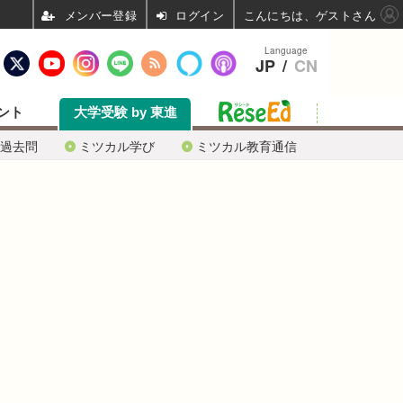
ログイン
こんにちは、ゲストさん
Language
JP
/
CN
ント
大学受験 by 東進
過去問
ミツカル学び
ミツカル教育通信