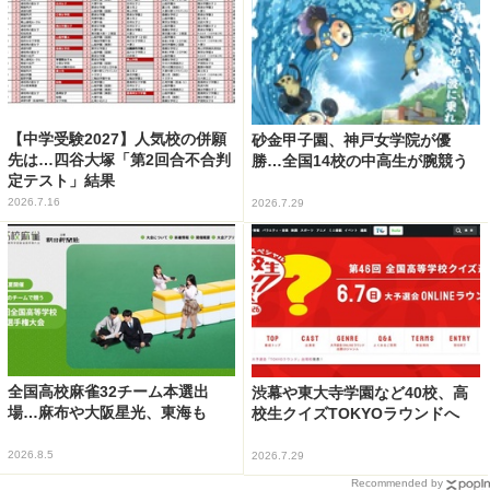
【中学受験2027】人気校の併願
砂金甲子園、神戸女学院が優
先は…四谷大塚「第2回合不合判
勝…全国14校の中高生が腕競う
定テスト」結果
2026.7.16
2026.7.29
全国高校麻雀32チーム本選出
渋幕や東大寺学園など40校、高
場…麻布や大阪星光、東海も
校生クイズTOKYOラウンドへ
2026.8.5
2026.7.29
Recommended by