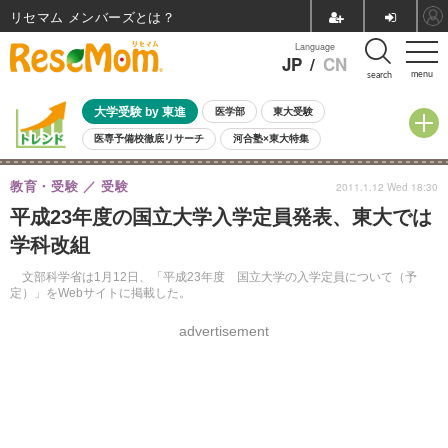
リセマム メンバーズ
Language
JP
/
CN
menu
search
大学受験 by 東進
医学部
東大受験
医専予備校徹底リサーチ
河合塾×東大特集
親子で考える大学選び
高校受験
中学受験
小学校受験
教育・受験
受験
2011.1.12 Wed 18:30
共通テスト
夏休み
8月開催学校説明会・相談会
平成23年度の国立大学入学定員発表、東大では
8月開催イベント・WS
全国公立高校 過去問
人気記事
学科改組
自由研究教材（小学生向け）
自由研究教材（中学生向け）
ランキング
文部科学省は1月12日、「平成23年度 国立大学の入学定員について（予
定）」をWebサイトに掲載した。
advertisement