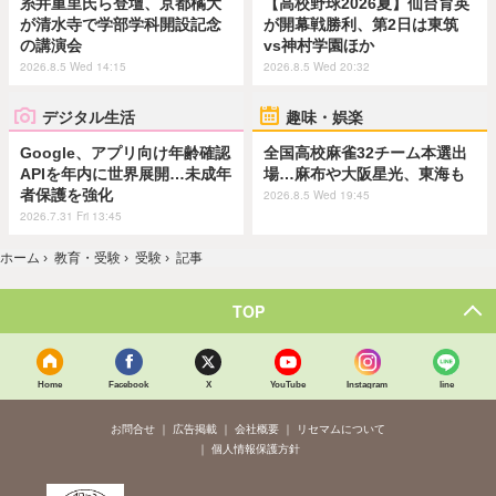
糸井重里氏ら登壇、京都橘大
【高校野球2026夏】仙台育英
が清水寺で学部学科開設記念
が開幕戦勝利、第2日は東筑
の講演会
vs神村学園ほか
2026.8.5 Wed 14:15
2026.8.5 Wed 20:32
デジタル生活
趣味・娯楽
Google、アプリ向け年齢確認
全国高校麻雀32チーム本選出
APIを年内に世界展開…未成年
場…麻布や大阪星光、東海も
者保護を強化
2026.8.5 Wed 19:45
2026.7.31 Fri 13:45
ホーム
›
教育・受験
›
受験
›
記事
TOP
Home
Facebook
X
YouTube
Instagram
line
お問合せ
広告掲載
会社概要
リセマムについて
個人情報保護方針