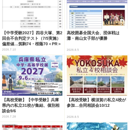
【中学受験2027】四谷大塚、第2
高校囲碁全国大会、団体戦は
回合不合判定テスト（7/5実施）
灘・南山女子部が優勝
偏差値…筑駒74・桜蔭70＜PR＞
2026.7.10
2026.8.5
【高校受験】【中学受験】兵庫
【高校受験】横須賀の私立4校が
県内の私立31校が集結、個別相
参加…合同相談会10/12
談会9/6
2026.7.28
2026.8.5