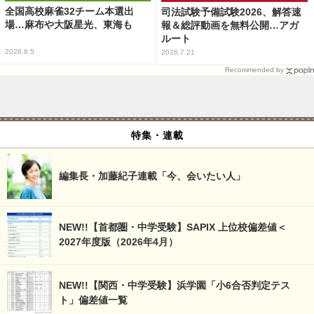
全国高校麻雀32チーム本選出
司法試験予備試験2026、解答速
場…麻布や大阪星光、東海も
報＆総評動画を無料公開…アガ
ルート
2026.8.5
2026.7.21
Recommended by
特集・連載
編集長・加藤紀子連載「今、会いたい人」
NEW!!【首都圏・中学受験】SAPIX 上位校偏差値＜
2027年度版（2026年4月）
NEW!!【関西・中学受験】浜学園「小6合否判定テス
ト」偏差値一覧