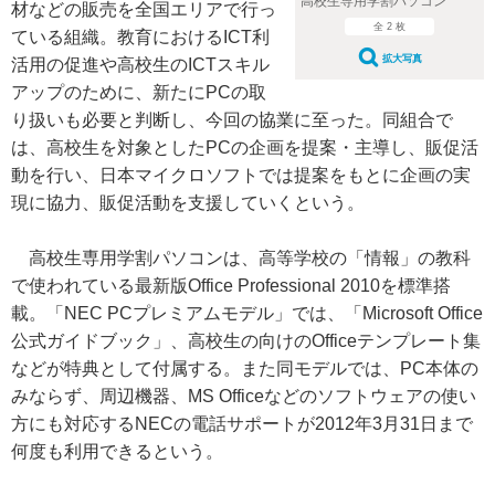
高校生専用学割パソコン
材などの販売を全国エリアで行っ
全 2 枚
ている組織。教育におけるICT利
拡大写真
活用の促進や高校生のICTスキル
アップのために、新たにPCの取
り扱いも必要と判断し、今回の協業に至った。同組合で
は、高校生を対象としたPCの企画を提案・主導し、販促活
動を行い、日本マイクロソフトでは提案をもとに企画の実
現に協力、販促活動を支援していくという。
高校生専用学割パソコンは、高等学校の「情報」の教科
で使われている最新版Office Professional 2010を標準搭
載。「NEC PCプレミアムモデル」では、「Microsoft Office
公式ガイドブック」、高校生の向けのOfficeテンプレート集
などが特典として付属する。また同モデルでは、PC本体の
みならず、周辺機器、MS Officeなどのソフトウェアの使い
方にも対応するNECの電話サポートが2012年3月31日まで
何度も利用できるという。