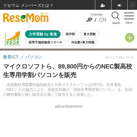
リセマム メンバーズ
Language
JP
/
CN
menu
search
大学受験 by 東進
医学部
東大受験
医専予備校徹底リサーチ
河合塾×東大特集
親子で考える大学選び
高校受験
中学受験
小学校受験
教育ICT
パソコン
2011.3.7 Mon 16:15
共通テスト
夏休み
8月開催学校説明会・相談会
マイクロソフトら、89,800円からのNEC製高校
8月開催イベント・WS
全国公立高校 過去問
人気記事
生専用学割パソコンを販売
自由研究教材（小学生向け）
自由研究教材（中学生向け）
ランキング
全国教科用図書卸協同組合と日本マイクロソフトは3月7日、日本電気
（NEC）との協力により、高校生対象の「高校生専用学割パソコン」を、全国
の教科書取り扱い販売店を通じて販売すると発表した。
advertisement