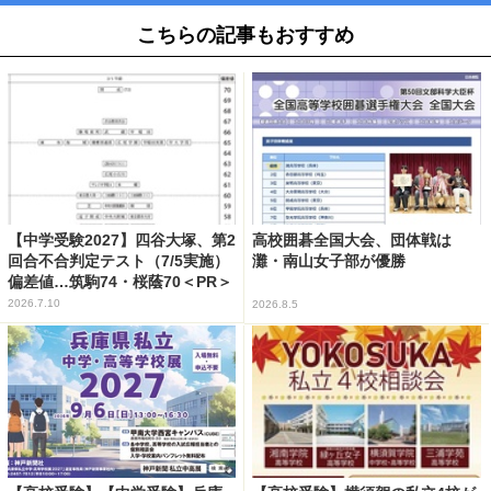
こちらの記事もおすすめ
【中学受験2027】四谷大塚、第2
高校囲碁全国大会、団体戦は
回合不合判定テスト（7/5実施）
灘・南山女子部が優勝
偏差値…筑駒74・桜蔭70＜PR＞
2026.7.10
2026.8.5