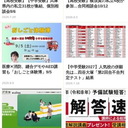
【高校受験】【中学受験】兵庫
【高校受験】横須賀の私立4校が
県内の私立31校が集結、個別相
参加…合同相談会10/12
談会9/6
2026.7.28
2026.8.5
医療✕消防、縫合デモやAED講
【中学受験2027】人気校の併願
習も「おしごと体験博」9/5
先は…四谷大塚「第2回合不合判
定テスト」結果
2026.8.6
2026.7.16