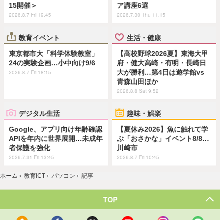
15開催＞
ア講座6選
2026.8.7 Fri 19:45
2026.7.30 Thu 11:15
教育イベント
生活・健康
東京都市大「科学体験教室」
【高校野球2026夏】東海大甲
24の実験企画…小中向け9/6
府・健大高崎・有明・長崎日
大が勝利…第4日は遊学館vs
2026.8.7 Fri 18:15
青森山田ほか
2026.8.8 Sat 9:52
デジタル生活
趣味・娯楽
Google、アプリ向け年齢確認
【夏休み2026】魚に触れて学
APIを年内に世界展開…未成年
ぶ「おさかな」イベント8/8…
者保護を強化
川崎市
2026.7.31 Fri 13:45
2026.8.7 Fri 10:45
ホーム
›
教育ICT
›
パソコン
›
記事
TOP