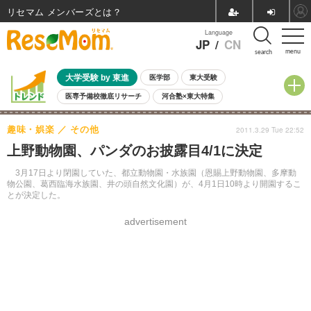
リセマム メンバーズ
Language
JP
/
CN
menu
search
大学受験 by 東進
医学部
東大受験
医専予備校徹底リサーチ
河合塾×東大特集
親子で考える大学選び
高校受験
中学受験
小学校受験
趣味・娯楽
その他
2011.3.29 Tue 22:52
共通テスト
夏休み
8月開催学校説明会・相談会
上野動物園、パンダのお披露目4/1に決定
8月開催イベント・WS
全国公立高校 過去問
人気記事
自由研究教材（小学生向け）
自由研究教材（中学生向け）
ランキング
3月17日より閉園していた、都立動物園・水族園（恩賜上野動物園、多摩動
物公園、葛西臨海水族園、井の頭自然文化園）が、4月1日10時より開園するこ
とが決定した。
advertisement