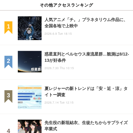
その他アクセスランキング
人気アニメ「チ。」プラネタリウム作品に、
全国各地で上映中
2026.6.9 Tue 18:15
惑星直列とペルセウス座流星群…観測は8/12-
13が好条件
2026.7.30 Thu 10:15
夏レジャーの新トレンドは「安・近・涼」タ
イトー調査
2026.7.14 Tue 12:15
先生役の新垣結衣、生徒たちからサプライズ
卒業式