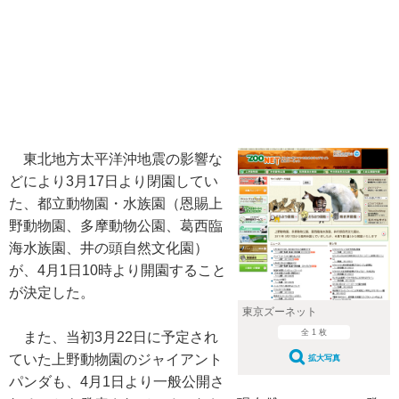
東北地方太平洋沖地震の影響な
どにより3月17日より閉園してい
た、都立動物園・水族園（恩賜上
野動物園、多摩動物公園、葛西臨
海水族園、井の頭自然文化園）
が、4月1日10時より開園すること
が決定した。
東京ズーネット
全 1 枚
また、当初3月22日に予定され
ていた上野動物園のジャイアント
拡大写真
パンダも、4月1日より一般公開さ