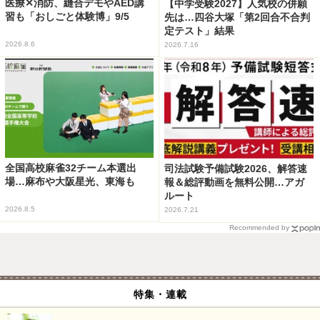
医療✕消防、縫合デモやAED講
【中学受験2027】人気校の併願
習も「おしごと体験博」9/5
先は…四谷大塚「第2回合不合判
定テスト」結果
2026.8.6
2026.7.16
全国高校麻雀32チーム本選出
司法試験予備試験2026、解答速
場…麻布や大阪星光、東海も
報＆総評動画を無料公開…アガ
ルート
2026.8.5
2026.7.21
Recommended by
特集・連載