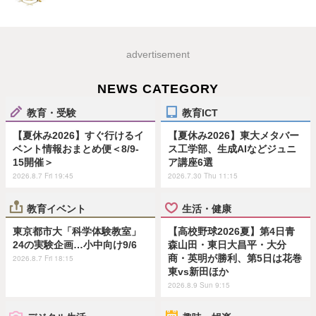
advertisement
NEWS CATEGORY
教育・受験
教育ICT
【夏休み2026】すぐ行けるイ
【夏休み2026】東大メタバー
ベント情報おまとめ便＜8/9-
ス工学部、生成AIなどジュニ
15開催＞
ア講座6選
2026.8.7 Fri 19:45
2026.7.30 Thu 11:15
教育イベント
生活・健康
東京都市大「科学体験教室」
【高校野球2026夏】第4日青
24の実験企画…小中向け9/6
森山田・東日大昌平・大分
商・英明が勝利、第5日は花巻
2026.8.7 Fri 18:15
東vs新田ほか
2026.8.9 Sun 9:15