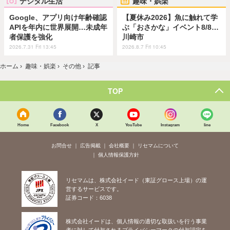
デジタル生活
趣味・娯楽
Google、アプリ向け年齢確認
【夏休み2026】魚に触れて学
APIを年内に世界展開…未成年
ぶ「おさかな」イベント8/8…
者保護を強化
川崎市
2026.7.31 Fri 13:45
2026.8.7 Fri 10:45
ホーム
›
趣味・娯楽
›
その他
›
記事
TOP
Home
Facebook
X
YouTube
Instagram
line
お問合せ
広告掲載
会社概要
リセマムについて
個人情報保護方針
リセマムは、株式会社イード（東証グロース上場）の運
営するサービスです。
証券コード：6038
株式会社イードは、個人情報の適切な取扱いを行う事業
者に対して付与されるプライバシーマークの付与認定を