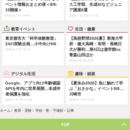
ベント情報おまとめ便＜8/9-
ス工学部、生成AIなどジュニ
15開催＞
ア講座6選
2026.8.7 Fri 19:45
2026.7.30 Thu 11:15
教育イベント
生活・健康
東京都市大「科学体験教室」
【高校野球2026夏】東海大甲
24の実験企画…小中向け9/6
府・健大高崎・有明・長崎日
大が勝利…第4日は遊学館vs
2026.8.7 Fri 18:15
青森山田ほか
2026.8.8 Sat 9:52
デジタル生活
趣味・娯楽
Google、アプリ向け年齢確認
【夏休み2026】魚に触れて学
APIを年内に世界展開…未成年
ぶ「おさかな」イベント8/8…
者保護を強化
川崎市
2026.7.31 Fri 13:45
2026.8.7 Fri 10:45
ホーム
›
教育・受験
›
学校・塾・予備校
›
記事
TOP