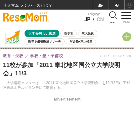
リセマム メンバーズ
Language
JP
/
CN
menu
search
大学受験 by 東進
医学部
東大受験
医専予備校徹底リサーチ
河合塾×東大特集
親子で考える大学選び
高校受験
中学受験
小学校受験
教育・受験
学校・塾・予備校
2011.10.11 Tue 13:00
共通テスト
夏休み
8月開催学校説明会・相談会
11校が参加「2011 東北地区国公立大学説明
8月開催イベント・WS
全国公立高校 過去問
人気記事
会」11/3
自由研究教材（小学生向け）
自由研究教材（中学生向け）
ランキング
大学情報センターは、「2011 東北地区国公立大学説明会」を11月3日に宇都
宮東武ホテルグランテにて開催する。
advertisement