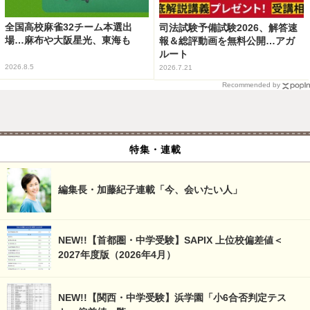
全国高校麻雀32チーム本選出
司法試験予備試験2026、解答速
場…麻布や大阪星光、東海も
報＆総評動画を無料公開…アガ
ルート
2026.8.5
2026.7.21
Recommended by
特集・連載
編集長・加藤紀子連載「今、会いたい人」
NEW!!【首都圏・中学受験】SAPIX 上位校偏差値＜
2027年度版（2026年4月）
NEW!!【関西・中学受験】浜学園「小6合否判定テス