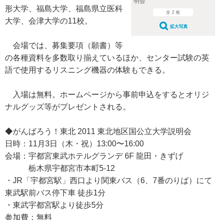
明会
形大学、福島大学、福島県立医科
全 2 枚
大学、会津大学の11校。
拡大写真
会場では、募集要項（願書）等
の各種資料を多数取り揃えているほか、センター試験の英
語で使用するリスニング機器の体験もできる。
入場は無料。ホームページから事前申込をするとオリジ
ナルグッズ等がプレゼントされる。
◆がんばろう！東北 2011 東北地区国公立大学説明会
日時：11月3日（木・祝）13:00〜16:00
会場：宇都宮東武ホテルグランデ 6F 龍田・きずげ
栃木県宇都宮市本町5-12
・JR「宇都宮駅」西口より関東バス（6、7番のりば）にて
東武駅前バス停下車 徒歩1分
・東武宇都宮駅より徒歩5分
参加費：無料