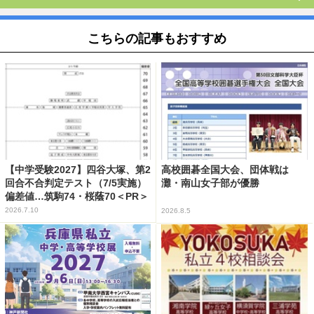
こちらの記事もおすすめ
【中学受験2027】四谷大塚、第2
高校囲碁全国大会、団体戦は
回合不合判定テスト（7/5実施）
灘・南山女子部が優勝
偏差値…筑駒74・桜蔭70＜PR＞
2026.7.10
2026.8.5