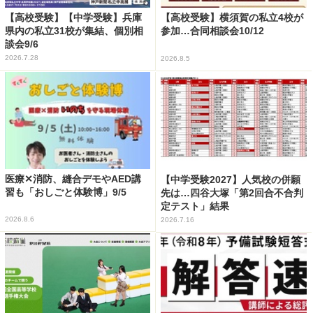
【高校受験】【中学受験】兵庫
【高校受験】横須賀の私立4校が
県内の私立31校が集結、個別相
参加…合同相談会10/12
談会9/6
2026.7.28
2026.8.5
医療✕消防、縫合デモやAED講
【中学受験2027】人気校の併願
習も「おしごと体験博」9/5
先は…四谷大塚「第2回合不合判
定テスト」結果
2026.8.6
2026.7.16