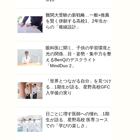
難関大受験の新戦略…一般×推薦
を賢く併願する高校1、2年生か
らの「複線設計」
眼科医に聞く、子供の学習環境と
光の関係…目・姿勢・集中力を整
えるBenQのデスクライト
「MindDuo 2」
「世界とつながる自分」を見つけ
る…1期生が語る、星野高校GFC
入学後の実り
日ごとに増す医師への憧れ…1期
生が語る、星野高校 医専コース
での「学びの楽しさ」