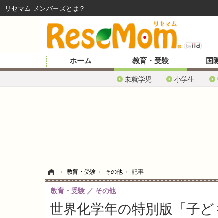
リセマム メンバーズ
ホーム
教育・受験
国
未就学児
小学生
ホーム
›
教育・受験
›
その他
›
記事
教育・受験
その他
世界化学年の特別版「子ども