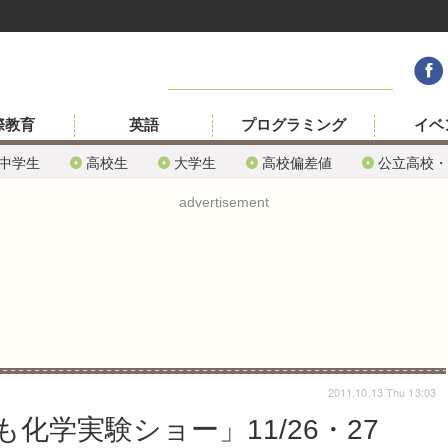
際教育
英語
プログラミング
イベ
中学生
高校生
大学生
高校偏差値
公立高校・
advertisement
2011.10.13 Thu 13:03
化学実験ショー」11/26・27