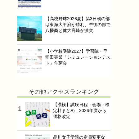
【高校野球2026夏】第3日朝の部
は東海大甲府が勝利、午後の部で
八幡商と健大高崎が激突
【小学校受験2027】学習院・早
稲田実業「シミュレーションテス
ト」伸芽会
その他アクセスランキング
【漢検】試験日程・会場・検
定料まとめ…2026年度から
価格改定
品川女子学院の定員変更な