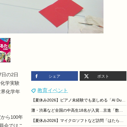
7日の2日
シェア
ポスト
料化学実験
教育イベント
世界化学年
。
【夏休み2026】ピアノ未経験でも楽しめる「AI Duo Piano」横浜みなとみらい8/31まで
灘・渋幕など全国の中高生18名が入賞…京進「数学解法コンテスト」結果発表
から100年
【夏休み2026】マイクロソフトなど訪問「はたらくえすと」8/24-29…大学生対象
委員会ではこ