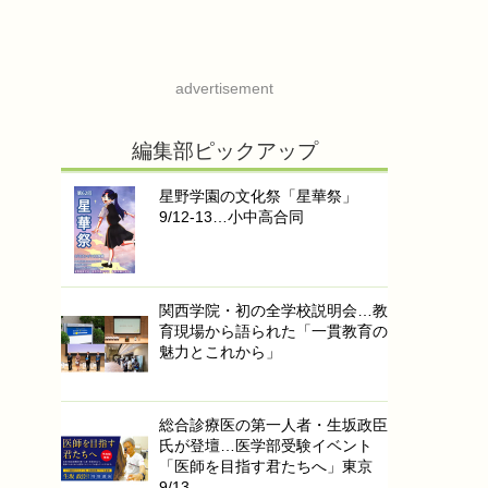
advertisement
編集部ピックアップ
星野学園の文化祭「星華祭」
9/12-13…小中高合同
関西学院・初の全学校説明会…教
育現場から語られた「一貫教育の
魅力とこれから」
総合診療医の第一人者・生坂政臣
氏が登壇…医学部受験イベント
「医師を目指す君たちへ」東京
9/13