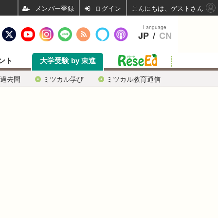
ログイン
こんにちは、ゲストさん
Language
JP
/
CN
ント
大学受験 by 東進
過去問
ミツカル学び
ミツカル教育通信