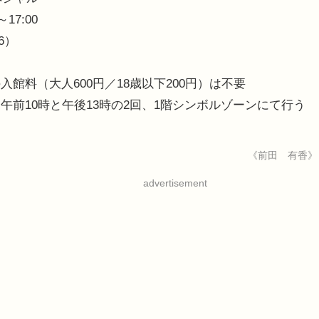
17:00
6）
館料（大人600円／18歳以下200円）は不要
前10時と午後13時の2回、1階シンボルゾーンにて行う
《前田 有香》
advertisement