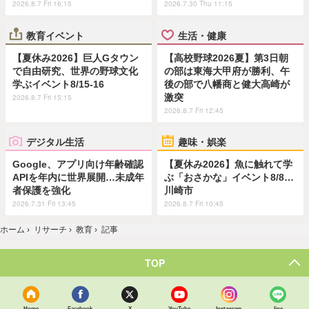
2026.8.7 Fri 16:15
2026.7.30 Thu 11:15
教育イベント
生活・健康
【夏休み2026】巨人Gタウン
【高校野球2026夏】第3日朝
で自由研究、世界の野球文化
の部は東海大甲府が勝利、午
学ぶイベント8/15-16
後の部で八幡商と健大高崎が
激突
2026.8.7 Fri 15:15
2026.8.7 Fri 12:45
デジタル生活
趣味・娯楽
Google、アプリ向け年齢確認
【夏休み2026】魚に触れて学
APIを年内に世界展開…未成年
ぶ「おさかな」イベント8/8…
者保護を強化
川崎市
2026.7.31 Fri 13:45
2026.8.7 Fri 10:45
ホーム
›
リサーチ
›
教育
›
記事
TOP
Home
Facebook
X
YouTube
Instagram
line