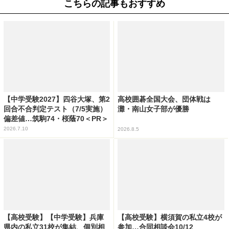
こちらの記事もおすすめ
【中学受験2027】四谷大塚、第2
高校囲碁全国大会、団体戦は
回合不合判定テスト（7/5実施）
灘・南山女子部が優勝
偏差値…筑駒74・桜蔭70＜PR＞
2026.7.10
2026.8.5
【高校受験】【中学受験】兵庫
【高校受験】横須賀の私立4校が
県内の私立31校が集結、個別相
参加…合同相談会10/12