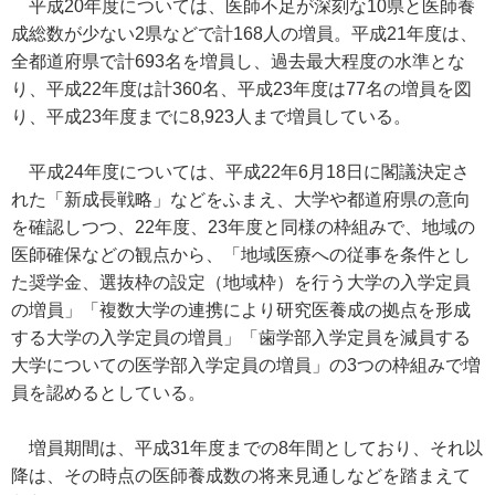
平成20年度については、医師不足が深刻な10県と医師養
成総数が少ない2県などで計168人の増員。平成21年度は、
全都道府県で計693名を増員し、過去最大程度の水準とな
り、平成22年度は計360名、平成23年度は77名の増員を図
り、平成23年度までに8,923人まで増員している。
平成24年度については、平成22年6月18日に閣議決定さ
れた「新成長戦略」などをふまえ、大学や都道府県の意向
を確認しつつ、22年度、23年度と同様の枠組みで、地域の
医師確保などの観点から、「地域医療への従事を条件とし
た奨学金、選抜枠の設定（地域枠）を行う大学の入学定員
の増員」「複数大学の連携により研究医養成の拠点を形成
する大学の入学定員の増員」「歯学部入学定員を減員する
大学についての医学部入学定員の増員」の3つの枠組みで増
員を認めるとしている。
増員期間は、平成31年度までの8年間としており、それ以
降は、その時点の医師養成数の将来見通しなどを踏まえて