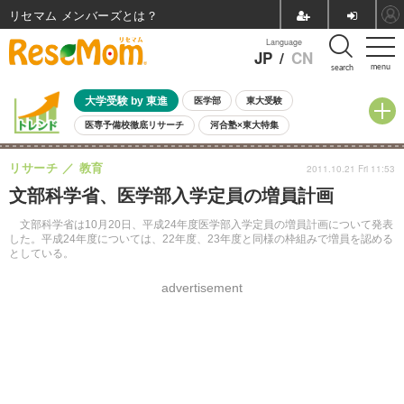
リセマム メンバーズ
Language
JP
/
CN
menu
search
大学受験 by 東進
医学部
東大受験
医専予備校徹底リサーチ
河合塾×東大特集
親子で考える大学選び
高校受験
中学受験
小学校受験
リサーチ
教育
2011.10.21 Fri 11:53
共通テスト
夏休み
8月開催学校説明会・相談会
文部科学省、医学部入学定員の増員計画
8月開催イベント・WS
全国公立高校 過去問
人気記事
自由研究教材（小学生向け）
自由研究教材（中学生向け）
ランキング
文部科学省は10月20日、平成24年度医学部入学定員の増員計画について発表
した。平成24年度については、22年度、23年度と同様の枠組みで増員を認める
としている。
advertisement