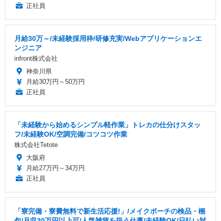
正社員
月給30万～/未経験採用枠/研修充実/Webアプリケーションエ
ンジニア
infront株式会社
神奈川県
月給30万円～50万円
正社員
「未経験から始めるシンプル軽作業」トレカの仕分けスタッ
フ/未経験OK/空調完備/コツコツ作業
株式会社Tetote
大阪府
月給27万円～34万円
正社員
「寮完備・寮費無料で新生活応援!」/メイクポーチの検品・梱
包/月収30万円以上可/人気雑貨を扱う仕事/未経験OK/日払い対