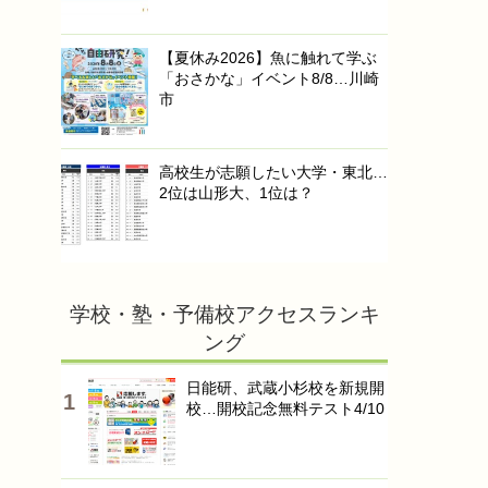
【夏休み2026】魚に触れて学ぶ
「おさかな」イベント8/8…川崎
市
高校生が志願したい大学・東北…
2位は山形大、1位は？
学校・塾・予備校アクセスランキ
ング
日能研、武蔵小杉校を新規開
校…開校記念無料テスト4/10