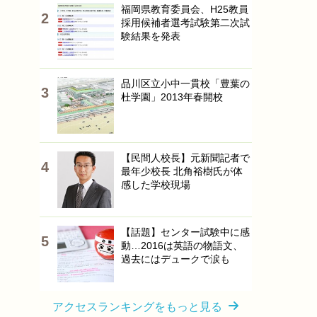
福岡県教育委員会、H25教員
採用候補者選考試験第二次試
験結果を発表
品川区立小中一貫校「豊葉の
杜学園」2013年春開校
【民間人校長】元新聞記者で
最年少校長 北角裕樹氏が体
感した学校現場
【話題】センター試験中に感
動…2016は英語の物語文、
過去にはデュークで涙も
アクセスランキングをもっと見る