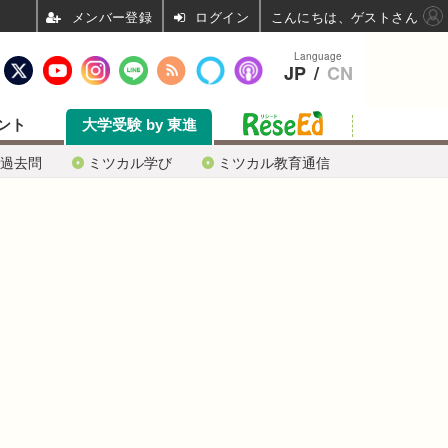
ログイン
こんにちは、ゲストさん
Language
JP
/
CN
ント
大学受験 by 東進
過去問
ミツカル学び
ミツカル教育通信