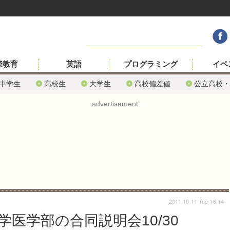
際教育
英語
プログラミング
イベ
中学生
高校生
大学生
高校偏差値
公立高校・
advertisement
2011.10.11 Tue 16:14
学医学部の合同説明会10/30