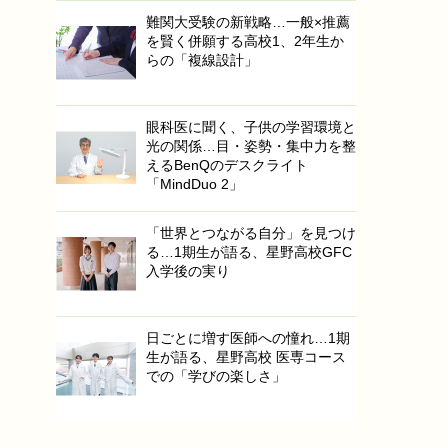
難関大受験の新戦略…一般×推薦
を賢く併願する高校1、2年生か
らの「複線設計」
眼科医に聞く、子供の学習環境と
光の関係…目・姿勢・集中力を整
えるBenQのデスクライト
「MindDuo 2」
「世界とつながる自分」を見つけ
る…1期生が語る、星野高校GFC
入学後の実り
日ごとに増す医師への憧れ…1期
生が語る、星野高校 医専コース
での「学びの楽しさ」