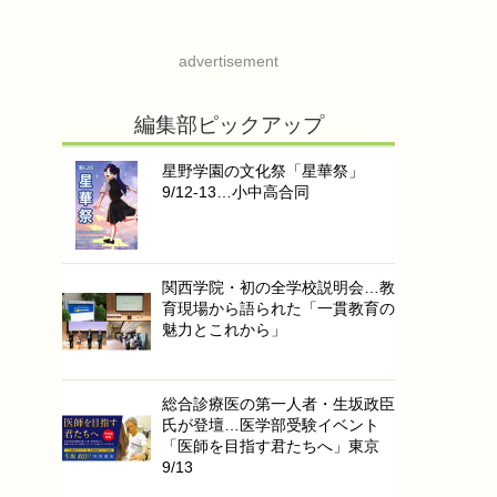
advertisement
編集部ピックアップ
星野学園の文化祭「星華祭」
9/12-13…小中高合同
関西学院・初の全学校説明会…教
育現場から語られた「一貫教育の
魅力とこれから」
総合診療医の第一人者・生坂政臣
氏が登壇…医学部受験イベント
「医師を目指す君たちへ」東京
9/13