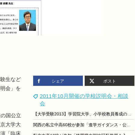
験生など
シェア
ポスト
説明会」を
2011年10月開催の学校説明会・相談
会
【大学受験2013】学習院大学、小学校教員養成の教育学科を新設
校の国公立
東京大学大
関西の私立中高60校が参加「進学ガイダンス・公立高校説明会」10/30
講演「臨床