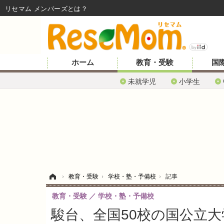
リセマム メンバーズ
ホーム
教育・受験
国
未就学児
小学生
ホーム
›
教育・受験
›
学校・塾・予備校
›
記事
教育・受験
学校・塾・予備校
駿台、全国50校の国公立大