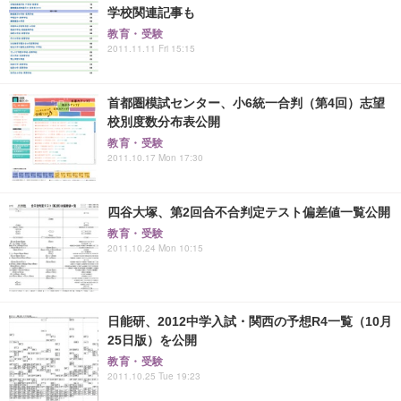
学校関連記事も
教育・受験
2011.11.11 Fri 15:15
首都圏模試センター、小6統一合判（第4回）志望
校別度数分布表公開
教育・受験
2011.10.17 Mon 17:30
四谷大塚、第2回合不合判定テスト偏差値一覧公開
教育・受験
2011.10.24 Mon 10:15
日能研、2012中学入試・関西の予想R4一覧（10月
25日版）を公開
教育・受験
2011.10.25 Tue 19:23