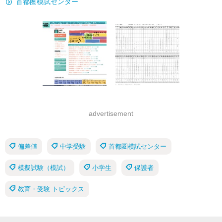
首都圏模試センター
advertisement
偏差値
中学受験
首都圏模試センター
模擬試験（模試）
小学生
保護者
教育・受験 トピックス