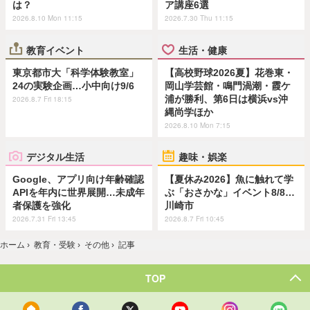
は？
ア講座6選
2026.8.10 Mon 11:15
2026.7.30 Thu 11:15
教育イベント
生活・健康
東京都市大「科学体験教室」
【高校野球2026夏】花巻東・
24の実験企画…小中向け9/6
岡山学芸館・鳴門渦潮・霞ケ
浦が勝利、第6日は横浜vs沖
2026.8.7 Fri 18:15
縄尚学ほか
2026.8.10 Mon 7:15
デジタル生活
趣味・娯楽
Google、アプリ向け年齢確認
【夏休み2026】魚に触れて学
APIを年内に世界展開…未成年
ぶ「おさかな」イベント8/8…
者保護を強化
川崎市
2026.7.31 Fri 13:45
2026.8.7 Fri 10:45
ホーム
›
教育・受験
›
その他
›
記事
TOP