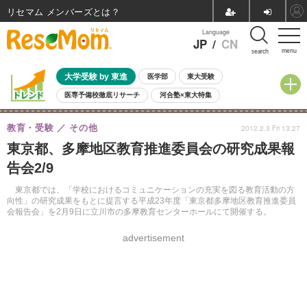
リセマム メンバーズ
Language
JP
/
CN
menu
search
大学受験 by 東進
医学部
東大受験
医専予備校徹底リサーチ
河合塾×東大特集
親子で考える大学選び
高校受験
中学受験
小学校受験
教育・受験
その他
2012.2.3 Fri 13:27
共通テスト
夏休み
8月開催学校説明会・相談会
東京都、多摩地区教育推進委員会の研究成果報
8月開催イベント・WS
全国公立高校 過去問
人気記事
告会2/9
自由研究教材（小学生向け）
自由研究教材（中学生向け）
ランキング
東京都では、「学校におけるコミュニケーションの充実を図る教育活動の方
向性」の研究成果をもとに提言する平成23年度「東京都多摩地区教育推進委員
会報告会」を2月9日に立川市の多摩教育センターホールにて開催する。
advertisement