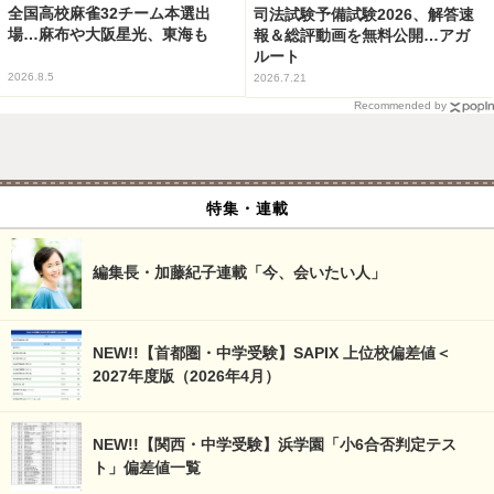
全国高校麻雀32チーム本選出
司法試験予備試験2026、解答速
場…麻布や大阪星光、東海も
報＆総評動画を無料公開…アガ
ルート
2026.8.5
2026.7.21
Recommended by
特集・連載
編集長・加藤紀子連載「今、会いたい人」
NEW!!【首都圏・中学受験】SAPIX 上位校偏差値＜
2027年度版（2026年4月）
NEW!!【関西・中学受験】浜学園「小6合否判定テス
ト」偏差値一覧