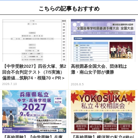
こちらの記事もおすすめ
【中学受験2027】四谷大塚、第2
高校囲碁全国大会、団体戦は
回合不合判定テスト（7/5実施）
灘・南山女子部が優勝
偏差値…筑駒74・桜蔭70＜PR＞
2026.7.10
2026.8.5
【高校受験】【中学受験】兵庫
【高校受験】横須賀の私立4校が