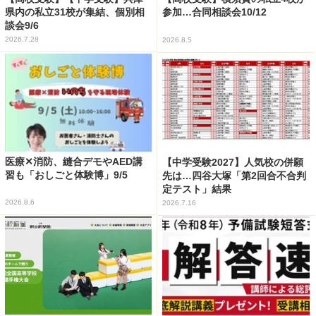
県内の私立31校が集結、個別相
参加…合同相談会10/12
談会9/6
2026.7.28
2026.8.5
医療✕消防、縫合デモやAED講
【中学受験2027】人気校の併願
習も「おしごと体験博」9/5
先は…四谷大塚「第2回合不合判
定テスト」結果
2026.8.6
2026.7.16