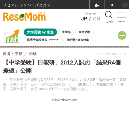
リセマム メンバーズ
Language
JP
/
CN
menu
search
大学受験 by 東進
医学部
東大受験
医専予備校徹底リサーチ
河合塾×東大特集
親子で考える大学選び
高校受験
中学受験
小学校受験
教育・受験
受験
2012.3.28 Wed 14:56
共通テスト
夏休み
8月開催学校説明会・相談会
【中学受験】日能研、2012入試の「結果R4偏
8月開催イベント・WS
全国公立高校 過去問
人気記事
差値」公開
自由研究教材（小学生向け）
自由研究教材（中学生向け）
ランキング
中学受験塾の日能研は3月28日、2012年入試による結果R4 偏差値一覧（首都
圏・関西）をホームページの入試情報コーナーに掲載した。首都圏の男子・女
子、関西の男子・女子の4つのPDFデータが閲覧できる。
advertisement