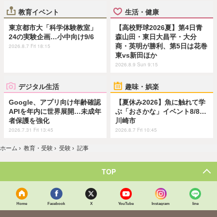
教育イベント
生活・健康
東京都市大「科学体験教室」
【高校野球2026夏】第4日青
24の実験企画…小中向け9/6
森山田・東日大昌平・大分
商・英明が勝利、第5日は花巻
2026.8.7 Fri 18:15
東vs新田ほか
2026.8.9 Sun 9:15
デジタル生活
趣味・娯楽
Google、アプリ向け年齢確認
【夏休み2026】魚に触れて学
APIを年内に世界展開…未成年
ぶ「おさかな」イベント8/8…
者保護を強化
川崎市
2026.7.31 Fri 13:45
2026.8.7 Fri 10:45
ホーム
›
教育・受験
›
受験
›
記事
TOP
Home
Facebook
X
YouTube
Instagram
line