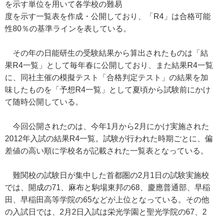
を示す単位を用いて各学校の難易
度を示す一覧表を作成・公開しており、「R4」は合格可能
性80％の基準ラインを表している。
その年の日能研生の受験結果から算出されたものは「結
果R4一覧」として毎年春に公開しており、また結果R4一覧
に、同社主催の模擬テスト「合格判定テスト」の結果を加
味したものを「予想R4一覧」として夏頃から試験前にかけ
て随時公開している。
今回公開されたのは、今年1月から2月にかけ実施された
2012年入試の結果R4一覧。試験が行われた時期ごとに、偏
差値の高い順に学校名が記載された一覧表となっている。
難関校の試験日が集中した首都圏の2月1日の試験実施校
では、開成の71、麻布と駒場東邦の68、慶應普通部、早稲
田、早稲田高等学院の65などが上位となっている。その他
の入試日では、2月2日入試は栄光学園と聖光学院の67、2