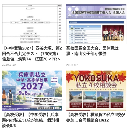
【中学受験2027】四谷大塚、第2
高校囲碁全国大会、団体戦は
回合不合判定テスト（7/5実施）
灘・南山女子部が優勝
偏差値…筑駒74・桜蔭70＜PR＞
2026.7.10
2026.8.5
【高校受験】【中学受験】兵庫
【高校受験】横須賀の私立4校が
県内の私立31校が集結、個別相
参加…合同相談会10/12
談会9/6