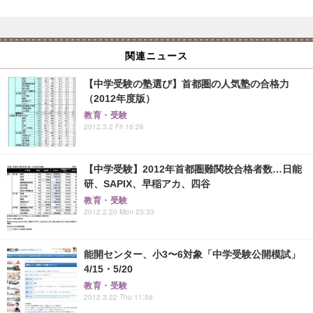
関連ニュース
【中学受験の塾選び】首都圏の人気塾の合格力
（2012年度版）
教育・受験
2012.3.2 Fri 16:26
【中学受験】2012年首都圏難関校合格者数…日能
研、SAPIX、早稲アカ、四谷
教育・受験
2012.2.20 Mon 23:33
能開センター、小3〜6対象「中学受験公開模試」
4/15・5/20
教育・受験
2012.3.22 Thu 11:56