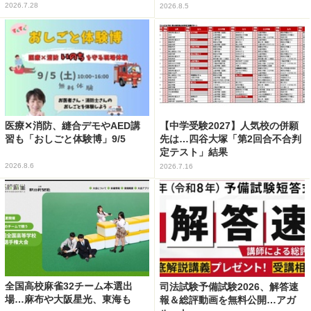
2026.7.28
2026.8.5
医療✕消防、縫合デモやAED講
【中学受験2027】人気校の併願
習も「おしごと体験博」9/5
先は…四谷大塚「第2回合不合判
定テスト」結果
2026.8.6
2026.7.16
全国高校麻雀32チーム本選出
司法試験予備試験2026、解答速
場…麻布や大阪星光、東海も
報＆総評動画を無料公開…アガ