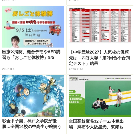
2026.8.5
医療✕消防、縫合デモやAED講
【中学受験2027】人気校の併願
習も「おしごと体験博」9/5
先は…四谷大塚「第2回合不合判
定テスト」結果
2026.8.6
2026.7.16
砂金甲子園、神戸女学院が優
全国高校麻雀32チーム本選出
勝…全国14校の中高生が腕競う
場…麻布や大阪星光、東海も