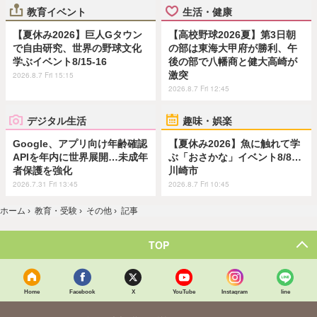
教育イベント
生活・健康
【夏休み2026】巨人Gタウン
【高校野球2026夏】第3日朝
で自由研究、世界の野球文化
の部は東海大甲府が勝利、午
学ぶイベント8/15-16
後の部で八幡商と健大高崎が
激突
2026.8.7 Fri 15:15
2026.8.7 Fri 12:45
デジタル生活
趣味・娯楽
Google、アプリ向け年齢確認
【夏休み2026】魚に触れて学
APIを年内に世界展開…未成年
ぶ「おさかな」イベント8/8…
者保護を強化
川崎市
2026.7.31 Fri 13:45
2026.8.7 Fri 10:45
ホーム
›
教育・受験
›
その他
›
記事
TOP
Home
Facebook
X
YouTube
Instagram
line