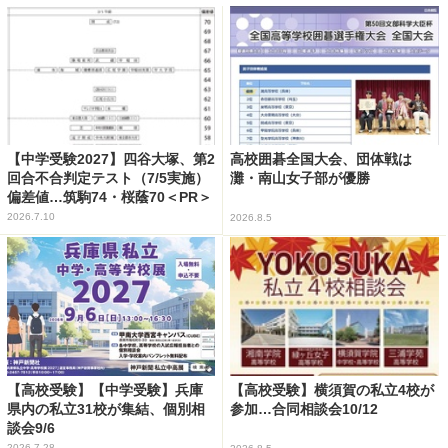
【中学受験2027】四谷大塚、第2
高校囲碁全国大会、団体戦は
回合不合判定テスト（7/5実施）
灘・南山女子部が優勝
偏差値…筑駒74・桜蔭70＜PR＞
2026.7.10
2026.8.5
【高校受験】【中学受験】兵庫
【高校受験】横須賀の私立4校が
県内の私立31校が集結、個別相
参加…合同相談会10/12
談会9/6
2026.7.28