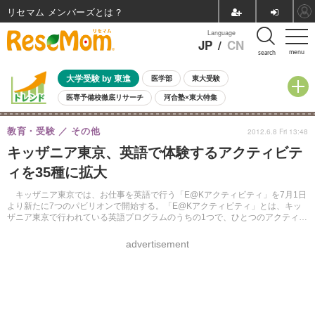
リセマム メンバーズ
Language
JP
/
CN
menu
search
大学受験 by 東進
医学部
東大受験
医専予備校徹底リサーチ
河合塾×東大特集
親子で考える大学選び
高校受験
中学受験
小学校受験
教育・受験
その他
2012.6.8 Fri 13:48
共通テスト
夏休み
8月開催学校説明会・相談会
キッザニア東京、英語で体験するアクティビテ
8月開催イベント・WS
全国公立高校 過去問
人気記事
ィを35種に拡大
自由研究教材（小学生向け）
自由研究教材（中学生向け）
ランキング
キッザニア東京では、お仕事を英語で行う「E@Kアクティビティ」を7月1日
より新たに7つのパビリオンで開始する。「E@Kアクティビティ」とは、キッ
ザニア東京で行われている英語プログラムのうちの1つで、ひとつのアクティビ
ティを最初から最後まで英語で行うもの。
advertisement