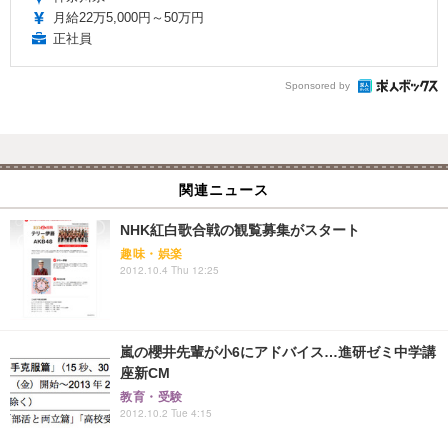
月給22万5,000円～50万円
正社員
Sponsored by
関連ニュース
NHK紅白歌合戦の観覧募集がスタート
趣味・娯楽
2012.10.4 Thu 12:25
嵐の櫻井先輩が小6にアドバイス…進研ゼミ中学講
座新CM
教育・受験
2012.10.2 Tue 4:15