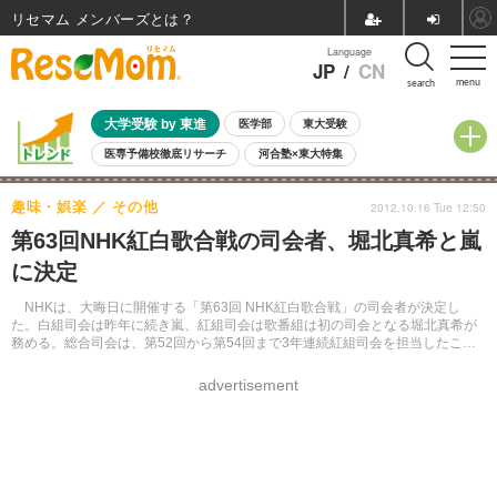
リセマム メンバーズ
Language
JP
/
CN
menu
search
大学受験 by 東進
医学部
東大受験
医専予備校徹底リサーチ
河合塾×東大特集
親子で考える大学選び
高校受験
中学受験
小学校受験
趣味・娯楽
その他
2012.10.16 Tue 12:50
共通テスト
夏休み
8月開催学校説明会・相談会
第63回NHK紅白歌合戦の司会者、堀北真希と嵐
8月開催イベント・WS
全国公立高校 過去問
人気記事
に決定
自由研究教材（小学生向け）
自由研究教材（中学生向け）
ランキング
NHKは、大晦日に開催する「第63回 NHK紅白歌合戦」の司会者が決定し
た。白組司会は昨年に続き嵐、紅組司会は歌番組は初の司会となる堀北真希が
務める。総合司会は、第52回から第54回まで3年連続紅組司会を担当したこと
がある有働由美子アナウンサーに決定した。
advertisement