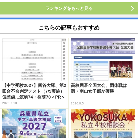
ランキングをもっと見る
こちらの記事もおすすめ
【中学受験2027】四谷大塚、第2
高校囲碁全国大会、団体戦は
回合不合判定テスト（7/5実施）
灘・南山女子部が優勝
偏差値…筑駒74・桜蔭70＜PR＞
2026.7.10
2026.8.5