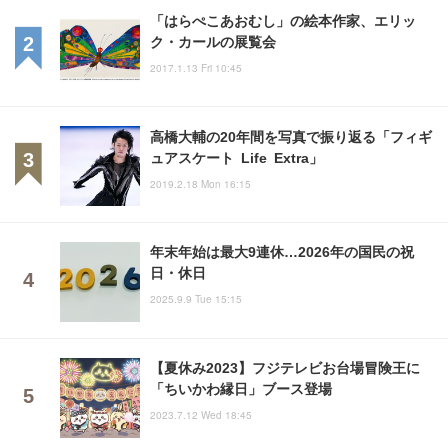
「はらぺこあおむし」の絵本作家、エリッ
ク・カールの展覧会
2017.1.13 Fri 10:45
高橋大輔の20年間を写真で振り返る「フィギ
ュアスケート Life Extra」
2019.2.18 Mon 16:15
年末年始は最大9連休…2026年の国民の祝
日・休日
2025.9.9 Tue 15:15
【夏休み2023】フジテレビお台場冒険王に
「ちいかわ縁日」ブース登場
2023.7.12 Wed 18:45