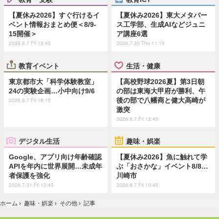
【夏休み2026】すぐ行けるイ
【夏休み2026】東大メタバー
ベント情報おまとめ便＜8/9-
ス工学部、生成AIなどジュニ
15開催＞
ア講座6選
2026.8.7 Fri 19:45
2026.7.30 Thu 11:15
教育イベント
生活・健康
東京都市大「科学体験教室」
【高校野球2026夏】第3日朝
24の実験企画…小中向け9/6
の部は東海大甲府が勝利、午
後の部で八幡商と健大高崎が
2026.8.7 Fri 18:15
激突
2026.8.7 Fri 12:45
デジタル生活
趣味・娯楽
Google、アプリ向け年齢確認
【夏休み2026】魚に触れて学
APIを年内に世界展開…未成年
ぶ「おさかな」イベント8/8…
者保護を強化
川崎市
2026.7.31 Fri 13:45
2026.8.7 Fri 10:45
ホーム
›
趣味・娯楽
›
その他
›
記事