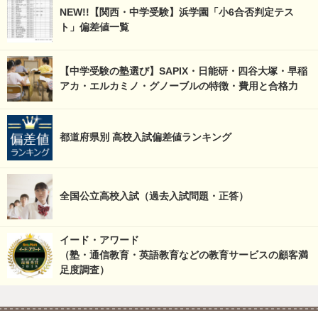
NEW!!【関西・中学受験】浜学園「小6合否判定テス
ト」偏差値一覧
【中学受験の塾選び】SAPIX・日能研・四谷大塚・早稲
アカ・エルカミノ・グノーブルの特徴・費用と合格力
都道府県別 高校入試偏差値ランキング
全国公立高校入試（過去入試問題・正答）
イード・アワード
（塾・通信教育・英語教育などの教育サービスの顧客満
足度調査）