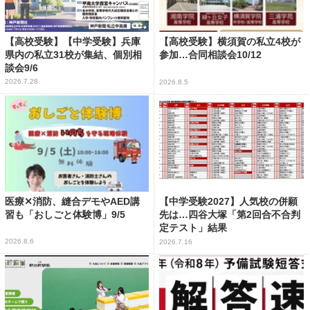
【高校受験】【中学受験】兵庫
【高校受験】横須賀の私立4校が
県内の私立31校が集結、個別相
参加…合同相談会10/12
談会9/6
2026.7.28
2026.8.5
医療✕消防、縫合デモやAED講
【中学受験2027】人気校の併願
習も「おしごと体験博」9/5
先は…四谷大塚「第2回合不合判
定テスト」結果
2026.8.6
2026.7.16