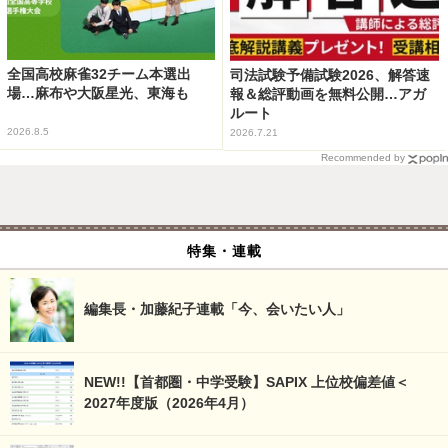
全国高校麻雀32チーム本選出
司法試験予備試験2026、解答速
場…麻布や大阪星光、東海も
報＆総評動画を無料公開…アガ
ルート
2026.8.5
2026.7.21
Recommended by
特集・連載
編集長・加藤紀子連載「今、会いたい人」
NEW!!【首都圏・中学受験】SAPIX 上位校偏差値＜
2027年度版（2026年4月）