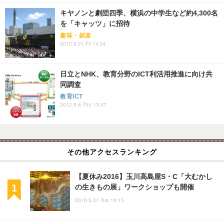
キヤノンと劇団四季、横浜の中学生など約4,300名
を「キャッツ」に招待
趣味・娯楽
2012.9.21 Fri 14:24
日立とNHK、教育分野のICT利活用推進に向け共
同調査
教育ICT
2012.9.6 Thu 13:47
その他アクセスランキング
【夏休み2016】玉川高島屋S・C「大むかし
の生きもの展」ワークショップも開催
2016.5.31 Tue 19:15