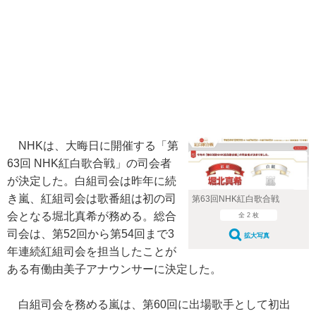
NHKは、大晦日に開催する「第
63回 NHK紅白歌合戦」の司会者
が決定した。白組司会は昨年に続
き嵐、紅組司会は歌番組は初の司
第63回NHK紅白歌合戦
会となる堀北真希が務める。総合
全 2 枚
司会は、第52回から第54回まで3
拡大写真
年連続紅組司会を担当したことが
ある有働由美子アナウンサーに決定した。
白組司会を務める嵐は、第60回に出場歌手として初出