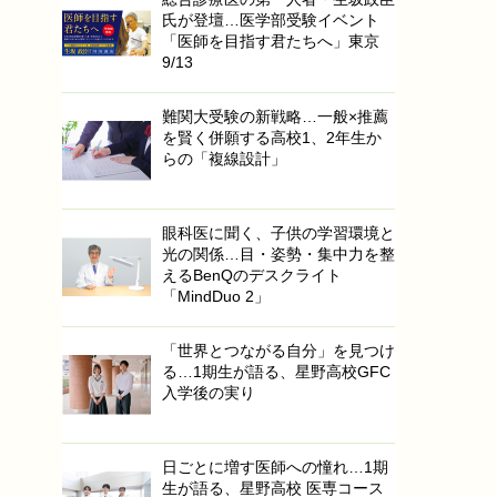
氏が登壇…医学部受験イベント
「医師を目指す君たちへ」東京
9/13
難関大受験の新戦略…一般×推薦
を賢く併願する高校1、2年生か
らの「複線設計」
眼科医に聞く、子供の学習環境と
光の関係…目・姿勢・集中力を整
えるBenQのデスクライト
「MindDuo 2」
「世界とつながる自分」を見つけ
る…1期生が語る、星野高校GFC
入学後の実り
日ごとに増す医師への憧れ…1期
生が語る、星野高校 医専コース