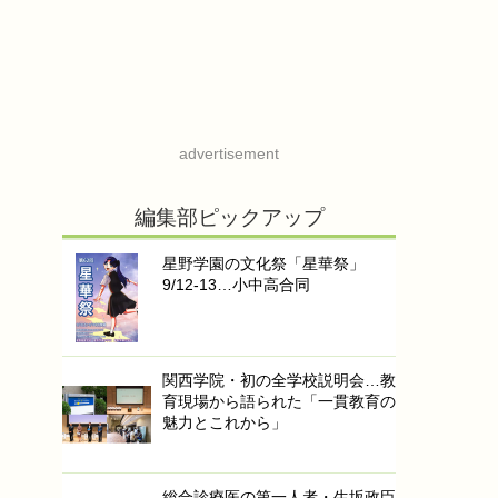
advertisement
編集部ピックアップ
星野学園の文化祭「星華祭」
9/12-13…小中高合同
関西学院・初の全学校説明会…教
育現場から語られた「一貫教育の
魅力とこれから」
総合診療医の第一人者・生坂政臣