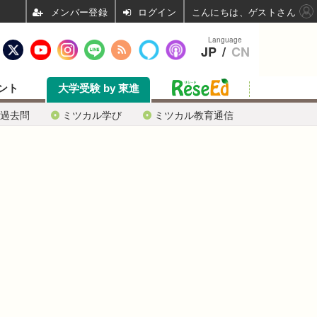
ログイン
こんにちは、ゲストさん
Language
JP
/
CN
ント
大学受験 by 東進
過去問
ミツカル学び
ミツカル教育通信