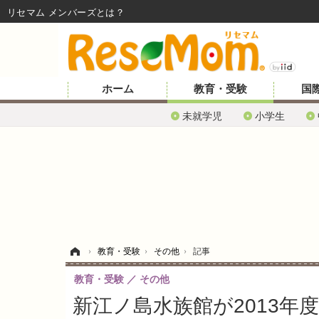
リセマム メンバーズ
ホーム
教育・受験
国
未就学児
小学生
ホーム
›
教育・受験
›
その他
›
記事
教育・受験
その他
新江ノ島水族館が2013