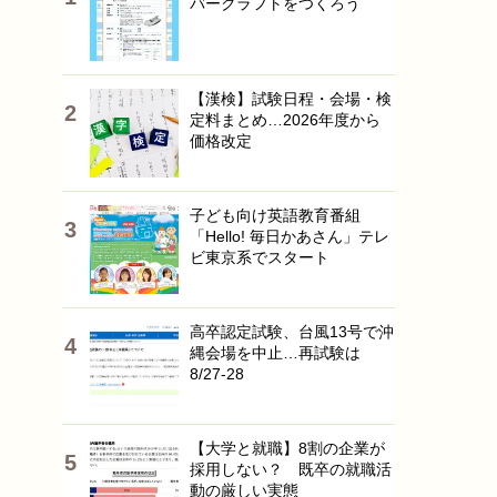
バークラフトをつくろう
【漢検】試験日程・会場・検
定料まとめ…2026年度から
価格改定
子ども向け英語教育番組
「Hello! 毎日かあさん」テレ
ビ東京系でスタート
高卒認定試験、台風13号で沖
縄会場を中止…再試験は
8/27-28
【大学と就職】8割の企業が
採用しない？ 既卒の就職活
動の厳しい実態