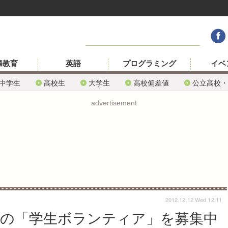
際教育
英語
プログラミング
イベ
中学生
高校生
大学生
高校偏差値
公立高校・
advertisement
2012.12.12 Wed 12:11
年度の「学生ボランティア」を募集中