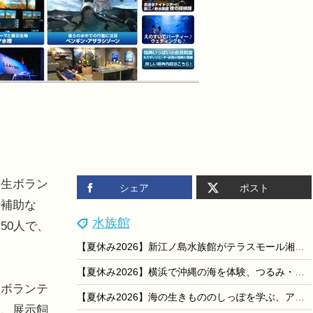
生ボラン
シェア
ポスト
の補助な
水族館
50人で、
【夏休み2026】新江ノ島水族館がテラスモール湘南へ、海の生き物と学ぶ16日間
【夏休み2026】横浜で沖縄の海を体験、つるみ・ちゅらうみサマースクール8/8-9
ボランテ
【夏休み2026】海の生きもののしっぽを学ぶ、アクアワールド大洗で特別展示
は、展示飼