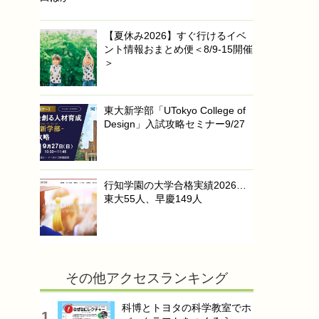
【夏休み2026】すぐ行けるイベ
ント情報おまとめ便＜8/9-15開催
＞
東大新学部「UTokyo College of
Design」入試攻略セミナー9/27
行知学園の大学合格実績2026…
東大55人、早慶149人
その他アクセスランキング
科博とトヨタの科学教室でホ