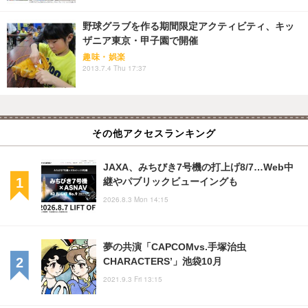
野球グラブを作る期間限定アクティビティ、キッ
ザニア東京・甲子園で開催
趣味・娯楽
2013.7.4 Thu 17:37
その他アクセスランキング
JAXA、みちびき7号機の打上げ8/7…Web中
継やパブリックビューイングも
2026.8.3 Mon 14:15
夢の共演「CAPCOMvs.手塚治虫
CHARACTERS’」池袋10月
2021.9.3 Fri 13:15