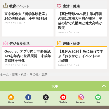
教育イベント
生活・健康
東京都市大「科学体験教室」
【高校野球2026夏】第3日朝
24の実験企画…小中向け9/6
の部は東海大甲府が勝利、午
後の部で八幡商と健大高崎が
2026.8.7 Fri 18:15
激突
2026.8.7 Fri 12:45
デジタル生活
趣味・娯楽
Google、アプリ向け年齢確認
【夏休み2026】魚に触れて学
APIを年内に世界展開…未成年
ぶ「おさかな」イベント8/8…
者保護を強化
川崎市
2026.7.31 Fri 13:45
2026.8.7 Fri 10:45
ホーム
›
趣味・娯楽
›
その他
›
記事
TOP
Home
Facebook
X
YouTube
Instagram
line