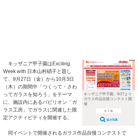
キッザニア甲子園はExciting
Week with 日本山村硝子と題し
て、9月27日（金）から10月3日
（木）の期間中「つくって・さわ
ってガラスを知ろう」をテーマ
キッザニア甲子園、9/27より
ガラス作品自慢コンテスト開
に、施設内にあるパビリオン「ガ
催
ラス工房」でガラスに関連した限
全 2 枚
定アクティビティを開催する。
拡大写真
同イベントで開催されるガラス作品自慢コンテストで