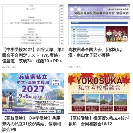
【中学受験2027】四谷大塚、第2
高校囲碁全国大会、団体戦は
回合不合判定テスト（7/5実施）
灘・南山女子部が優勝
偏差値…筑駒74・桜蔭70＜PR＞
2026.7.10
2026.8.5
【高校受験】【中学受験】兵庫
【高校受験】横須賀の私立4校が
県内の私立31校が集結、個別相
参加…合同相談会10/12
談会9/6