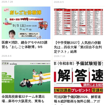
2026.7.28
2026.8.5
医療✕消防、縫合デモやAED講
【中学受験2027】人気校の併願
習も「おしごと体験博」9/5
先は…四谷大塚「第2回合不合判
定テスト」結果
2026.8.6
2026.7.16
全国高校麻雀32チーム本選出
司法試験予備試験2026、解答速
場…麻布や大阪星光、東海も
報＆総評動画を無料公開…アガ