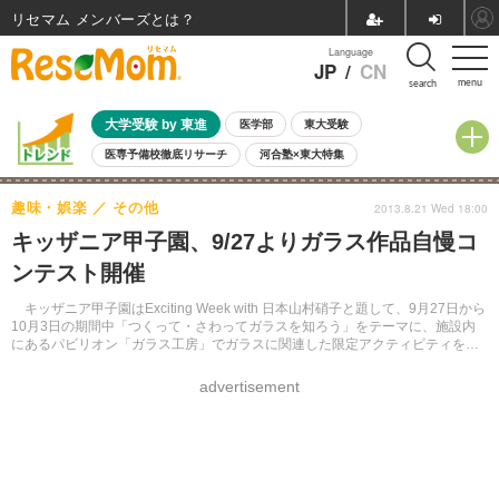
リセマム メンバーズ
Language
JP
/
CN
menu
search
大学受験 by 東進
医学部
東大受験
医専予備校徹底リサーチ
河合塾×東大特集
親子で考える大学選び
高校受験
中学受験
小学校受験
趣味・娯楽
その他
2013.8.21 Wed 18:00
共通テスト
夏休み
8月開催学校説明会・相談会
キッザニア甲子園、9/27よりガラス作品自慢コ
8月開催イベント・WS
全国公立高校 過去問
人気記事
ンテスト開催
自由研究教材（小学生向け）
自由研究教材（中学生向け）
ランキング
キッザニア甲子園はExciting Week with 日本山村硝子と題して、9月27日から
10月3日の期間中「つくって・さわってガラスを知ろう」をテーマに、施設内
にあるパビリオン「ガラス工房」でガラスに関連した限定アクティビティを開
催する。
advertisement