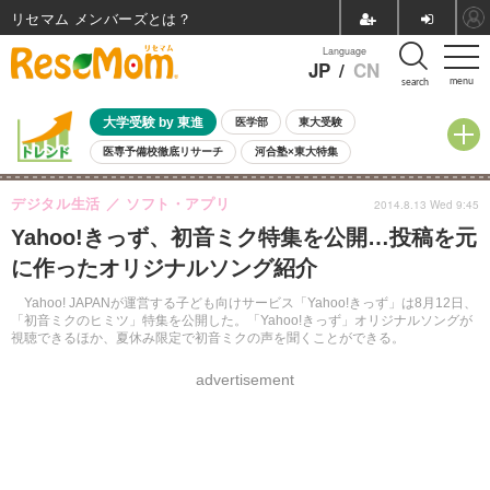
リセマム メンバーズ
Language
JP
/
CN
menu
search
大学受験 by 東進
医学部
東大受験
医専予備校徹底リサーチ
河合塾×東大特集
親子で考える大学選び
高校受験
中学受験
小学校受験
デジタル生活
ソフト・アプリ
2014.8.13 Wed 9:45
共通テスト
夏休み
8月開催学校説明会・相談会
Yahoo!きっず、初音ミク特集を公開…投稿を元
8月開催イベント・WS
全国公立高校 過去問
人気記事
に作ったオリジナルソング紹介
自由研究教材（小学生向け）
自由研究教材（中学生向け）
ランキング
Yahoo! JAPANが運営する子ども向けサービス「Yahoo!きっず」は8月12日、
「初音ミクのヒミツ」特集を公開した。「Yahoo!きっず」オリジナルソングが
視聴できるほか、夏休み限定で初音ミクの声を聞くことができる。
advertisement