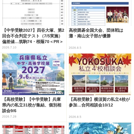
【中学受験2027】四谷大塚、第2
高校囲碁全国大会、団体戦は
回合不合判定テスト（7/5実施）
灘・南山女子部が優勝
偏差値…筑駒74・桜蔭70＜PR＞
2026.7.10
2026.8.5
【高校受験】【中学受験】兵庫
【高校受験】横須賀の私立4校が
県内の私立31校が集結、個別相
参加…合同相談会10/12
談会9/6
2026.7.28
2026.8.5