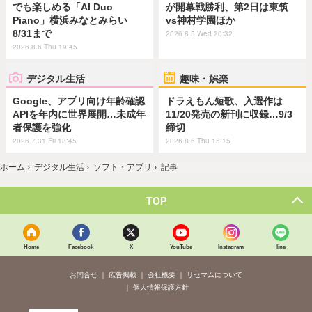
でも楽しめる「AI Duo
が開幕戦勝利、第2日は東筑
Piano」横浜みなとみらい
vs神村学園ほか
8/31まで
2026.8.5 Wed 20:32
2026.8.6 Thu 19:45
デジタル生活
趣味・娯楽
Google、アプリ向け年齢確認
ドラえもん短歌、入選作は
APIを年内に世界展開…未成年
11/20発売の新刊に収録…9/3
者保護を強化
締切
2026.7.31 Fri 13:45
2026.8.6 Thu 15:15
ホーム
›
デジタル生活
›
ソフト・アプリ
›
記事
TOP
Home
Facebook
X
YouTube
Instagram
line
お問合せ
広告掲載
会社概要
リセマムについて
個人情報保護方針