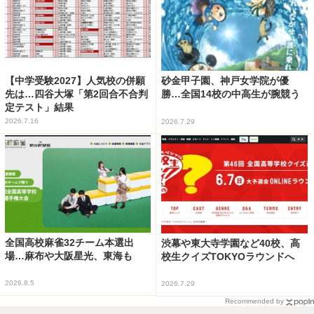
【中学受験2027】人気校の併願
砂金甲子園、神戸女学院が優
先は…四谷大塚「第2回合不合判
勝…全国14校の中高生が腕競う
定テスト」結果
2026.7.16
2026.7.29
全国高校麻雀32チーム本選出
渋幕や東大寺学園など40校、高
場…麻布や大阪星光、東海も
校生クイズTOKYOラウンドへ
2026.8.5
2026.7.29
Recommended by