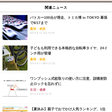
関連ニュース
パトカー100台が滑走、トミカ博 in TOKYO 幕張
で8/17まで
趣味・娯楽
2014.8.12 Tue 15:45
子どもも利用できる本格的な自転車タイヤ、24イ
ンチ用が登場
趣味・娯楽
2014.8.11 Mon 21:52
ワンプッシュ式蚊取りの使い方に注意、誤噴射防
止ロックを忘れずに
生活・健康
2014.8.8 Fri 16:15
【夏休み】親子でおでかけ人気ランキング、1位