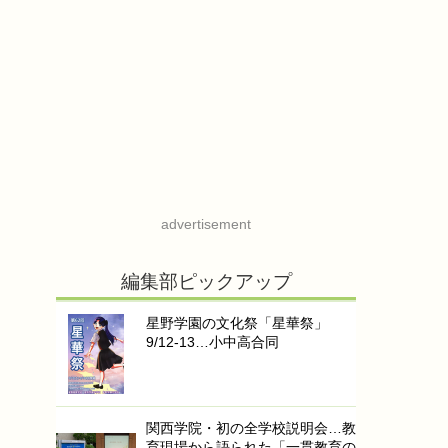
advertisement
編集部ピックアップ
星野学園の文化祭「星華祭」
9/12-13…小中高合同
関西学院・初の全学校説明会…教
育現場から語られた「一貫教育の