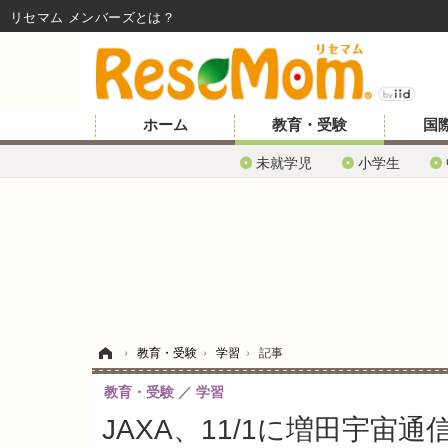
リセマム メンバーズ
ホーム
教育・受験
国
未就学児
小学生
ホーム
›
教育・受験
›
学習
›
記事
教育・受験
学習
JAXA、11/1に増田宇