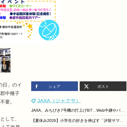
の日」のイ
シェア
ポスト
毛郡中種子
JAXA（ジャクサ）
み不要。
JAXA、みちびき7号機の打上げ8/7…Web中継やパブリックビューイングも
として、
【夏休み2026】小学生の好きを伸ばす「汐留サマースクール」日テレ7/25・26