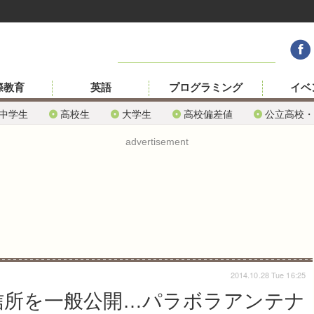
際教育
英語
プログラミング
イベ
中学生
高校生
大学生
高校偏差値
公立高校・
advertisement
2014.10.28 Tue 16:25
宙通信所を一般公開…パラボラアンテナ