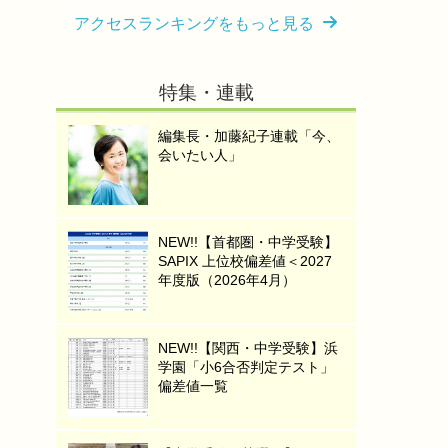
アクセスランキングをもっと見る
特集・連載
編集長・加藤紀子連載「今、
会いたい人」
NEW!!【首都圏・中学受験】
SAPIX 上位校偏差値＜2027
年度版（2026年4月）
NEW!!【関西・中学受験】浜
学園「小6合否判定テスト」
偏差値一覧