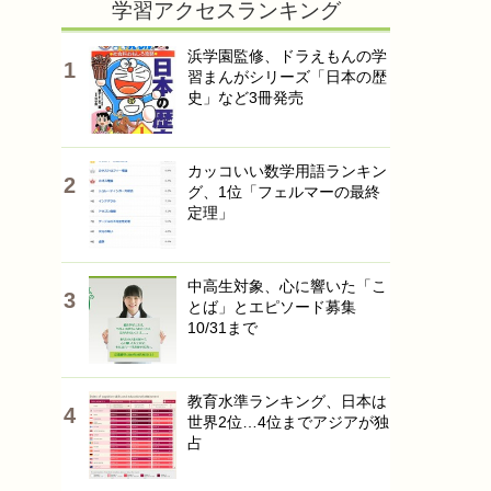
学習アクセスランキング
浜学園監修、ドラえもんの学
習まんがシリーズ「日本の歴
史」など3冊発売
カッコいい数学用語ランキン
グ、1位「フェルマーの最終
定理」
中高生対象、心に響いた「こ
とば」とエピソード募集
10/31まで
教育水準ランキング、日本は
世界2位…4位までアジアが独
占