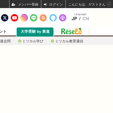
ログイン
こんにちは、ゲストさん
Language
JP
/
CN
ント
大学受験 by 東進
過去問
ミツカル学び
ミツカル教育通信