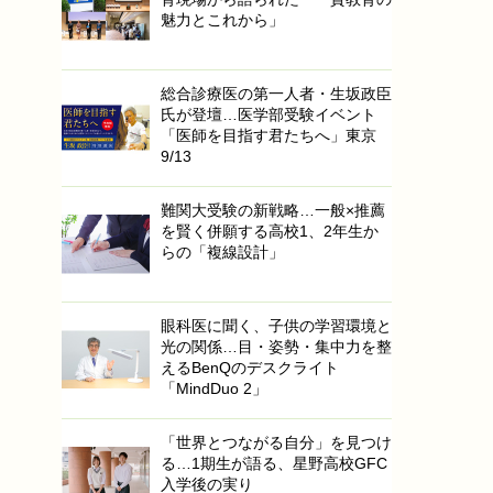
魅力とこれから」
総合診療医の第一人者・生坂政臣
氏が登壇…医学部受験イベント
「医師を目指す君たちへ」東京
9/13
難関大受験の新戦略…一般×推薦
を賢く併願する高校1、2年生か
らの「複線設計」
眼科医に聞く、子供の学習環境と
光の関係…目・姿勢・集中力を整
えるBenQのデスクライト
「MindDuo 2」
「世界とつながる自分」を見つけ
る…1期生が語る、星野高校GFC
入学後の実り