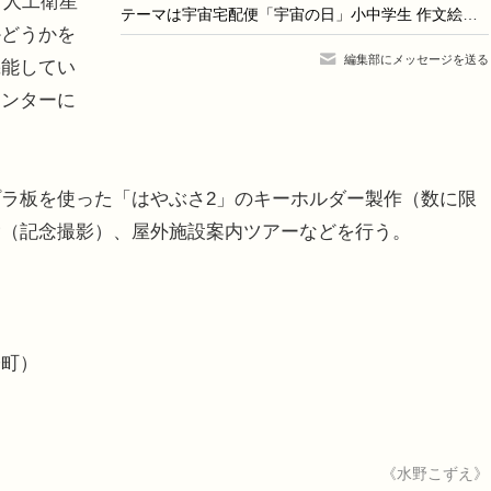
、人工衛星
テーマは宇宙宅配便「宇宙の日」小中学生 作文絵画コンテスト
かどうかを
編集部にメッセージを送る
機能してい
センターに
ラ板を使った「はやぶさ2」のキーホルダー製作（数に限
験（記念撮影）、屋外施設案内ツアーなどを行う。
子町）
《水野こずえ》