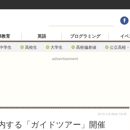
際教育
英語
プログラミング
イベ
中学生
高校生
大学生
高校偏差値
公立高校・
advertisement
2015.4.8 Wed 18:45
内する「ガイドツアー」開催