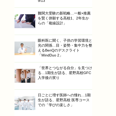
9/13
難関大受験の新戦略…一般×推薦
を賢く併願する高校1、2年生か
らの「複線設計」
眼科医に聞く、子供の学習環境と
光の関係…目・姿勢・集中力を整
えるBenQのデスクライト
「MindDuo 2」
「世界とつながる自分」を見つけ
る…1期生が語る、星野高校GFC
入学後の実り
日ごとに増す医師への憧れ…1期
生が語る、星野高校 医専コース
での「学びの楽しさ」