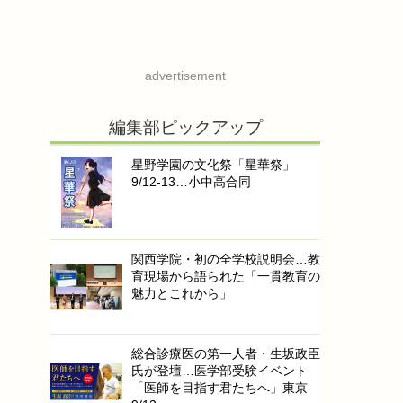
advertisement
編集部ピックアップ
星野学園の文化祭「星華祭」
9/12-13…小中高合同
関西学院・初の全学校説明会…教
育現場から語られた「一貫教育の
魅力とこれから」
総合診療医の第一人者・生坂政臣
氏が登壇…医学部受験イベント
「医師を目指す君たちへ」東京