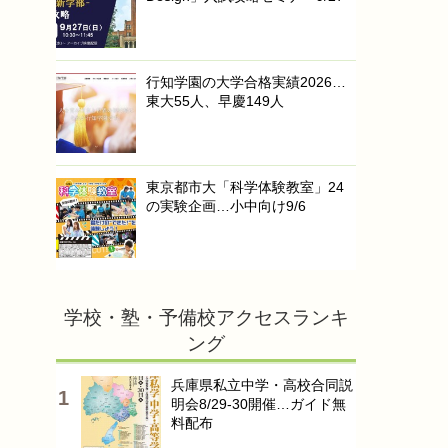
行知学園の大学合格実績2026…
東大55人、早慶149人
東京都市大「科学体験教室」24
の実験企画…小中向け9/6
学校・塾・予備校アクセスランキ
ング
兵庫県私立中学・高校合同説
明会8/29-30開催…ガイド無
料配布