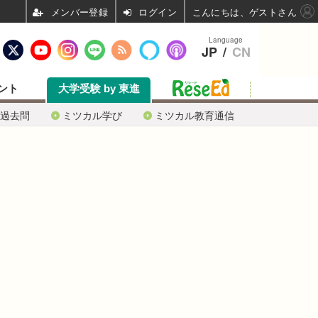
ログイン
こんにちは、ゲストさん
Language
JP
/
CN
ント
大学受験 by 東進
過去問
ミツカル学び
ミツカル教育通信