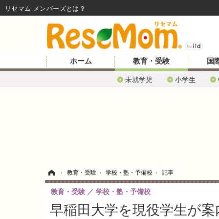
リセマム メンバーズ
ホーム
教育・受験
国
未就学児
小学生
ホーム
›
教育・受験
›
学校・塾・予備校
›
記事
教育・受験
学校・塾・予備校
早稲田大学を現役学生が案