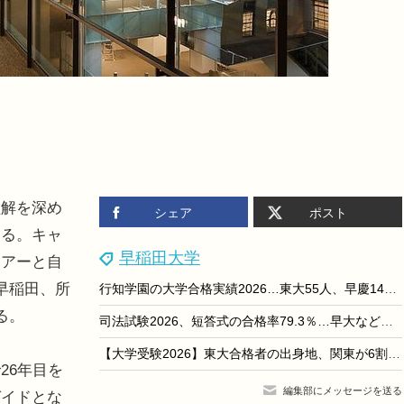
解を深め
シェア
ポスト
いる。キャ
早稲田大学
ツアーと自
早稲田、所
行知学園の大学合格実績2026…東大55人、早慶149人
る。
司法試験2026、短答式の合格率79.3％…早大など大学院別結果も
【大学受験2026】東大合格者の出身地、関東が6割超え…代ゼミ分析
26年目を
編集部にメッセージを送る
ガイドとな