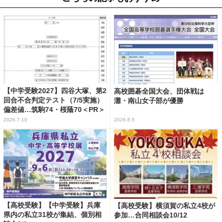
【中学受験2027】四谷大塚、第2
高校囲碁全国大会、団体戦は
回合不合判定テスト（7/5実施）
灘・南山女子部が優勝
偏差値…筑駒74・桜蔭70＜PR＞
2026.7.10
2026.8.5
【高校受験】【中学受験】兵庫
【高校受験】横須賀の私立4校が
県内の私立31校が集結、個別相
参加…合同相談会10/12