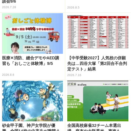
談会9/6
2026.7.28
2026.8.5
医療✕消防、縫合デモやAED講
【中学受験2027】人気校の併願
習も「おしごと体験博」9/5
先は…四谷大塚「第2回合不合判
定テスト」結果
2026.8.6
2026.7.16
砂金甲子園、神戸女学院が優
全国高校麻雀32チーム本選出
勝…全国14校の中高生が腕競う