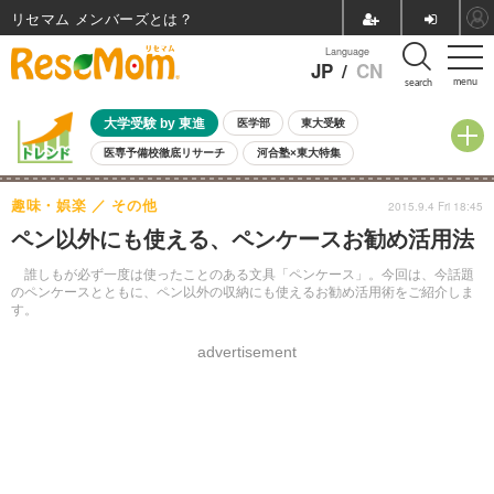
リセマム メンバーズ
Language
JP
/
CN
menu
search
大学受験 by 東進
医学部
東大受験
医専予備校徹底リサーチ
河合塾×東大特集
親子で考える大学選び
高校受験
中学受験
小学校受験
趣味・娯楽
その他
2015.9.4 Fri 18:45
共通テスト
夏休み
8月開催学校説明会・相談会
ペン以外にも使える、ペンケースお勧め活用法
8月開催イベント・WS
全国公立高校 過去問
人気記事
自由研究教材（小学生向け）
自由研究教材（中学生向け）
ランキング
誰しもが必ず一度は使ったことのある文具「ペンケース」。今回は、今話題
のペンケースとともに、ペン以外の収納にも使えるお勧め活用術をご紹介しま
す。
advertisement