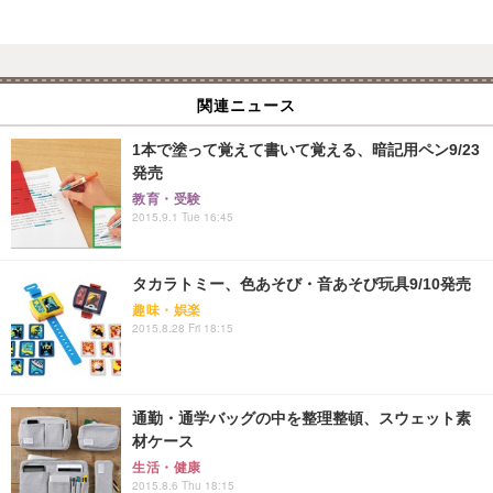
関連ニュース
1本で塗って覚えて書いて覚える、暗記用ペン9/23
発売
教育・受験
2015.9.1 Tue 16:45
タカラトミー、色あそび・音あそび玩具9/10発売
趣味・娯楽
2015.8.28 Fri 18:15
通勤・通学バッグの中を整理整頓、スウェット素
材ケース
生活・健康
2015.8.6 Thu 18:15