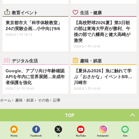
教育イベント
生活・健康
東京都市大「科学体験教室」
【高校野球2026夏】第3日朝
24の実験企画…小中向け9/6
の部は東海大甲府が勝利、午
後の部で八幡商と健大高崎が
2026.8.7 Fri 18:15
激突
2026.8.7 Fri 12:45
デジタル生活
趣味・娯楽
Google、アプリ向け年齢確認
【夏休み2026】魚に触れて学
APIを年内に世界展開…未成年
ぶ「おさかな」イベント8/8…
者保護を強化
川崎市
2026.7.31 Fri 13:45
2026.8.7 Fri 10:45
ホーム
›
趣味・娯楽
›
その他
›
記事
TOP
Home
Facebook
X
YouTube
Instagram
line