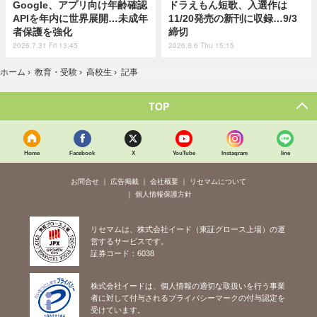
Google、アプリ向け年齢確認
ドラえもん短歌、入選作は
APIを年内に世界展開…未成年
11/20発売の新刊に収録…9/3
者保護を強化
締切
2026.7.31 Fri 13:45
2026.8.6 Thu 15:15
ホーム
›
教育・受験
›
高校生
›
記事
TOP
Home
Facebook
X
YouTube
Instagram
line
お問合せ
広告掲載
会社概要
リセマムについて
個人情報保護方針
リセマムは、株式会社イード（東証グロース上場）の運
営するサービスです。
証券コード：6038
株式会社イードは、個人情報の適切な取扱いを行う事業
者に対して付与されるプライバシーマークの付与認定を
受けています。