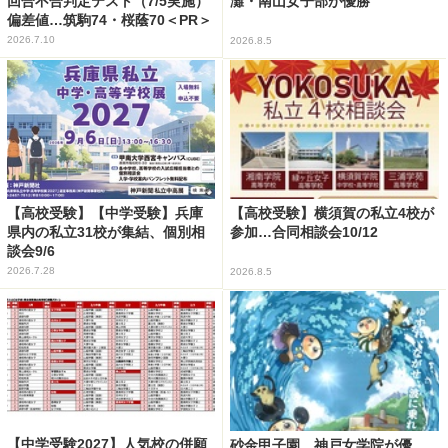
回合不合判定テスト（7/5実施）
灘・南山女子部が優勝
偏差値…筑駒74・桜蔭70＜PR＞
2026.7.10
2026.8.5
【高校受験】【中学受験】兵庫
【高校受験】横須賀の私立4校が
県内の私立31校が集結、個別相
参加…合同相談会10/12
談会9/6
2026.7.28
2026.8.5
【中学受験2027】人気校の併願
砂金甲子園、神戸女学院が優