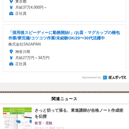
東京都
月給37万4,000円～
正社員
「採用後スピーディーに勤務開始!」/お皿・マグカップの梱包
作業/寮完備/コツコツ作業/未経験OK/20〜30代活躍中
株式会社SNJAPAN
神奈川県
月給27万円～34万円
正社員
Sponsored by
関連ニュース
さっと切って張る、東進講師が合格ノート作成術
を伝授
教育・受験
2016.2.17 Wed 10:15