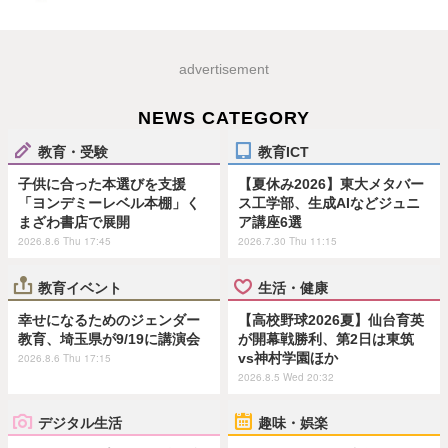
advertisement
NEWS CATEGORY
教育・受験
教育ICT
子供に合った本選びを支援
【夏休み2026】東大メタバー
「ヨンデミーレベル本棚」く
ス工学部、生成AIなどジュニ
まざわ書店で展開
ア講座6選
2026.8.6 Thu 17:45
2026.7.30 Thu 11:15
教育イベント
生活・健康
幸せになるためのジェンダー
【高校野球2026夏】仙台育英
教育、埼玉県が9/19に講演会
が開幕戦勝利、第2日は東筑
vs神村学園ほか
2026.8.6 Thu 17:15
2026.8.5 Wed 20:32
デジタル生活
趣味・娯楽