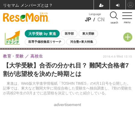
リセマム メンバーズ
Language
JP
/
CN
menu
search
大学受験 by 東進
医学部
東大受験
医専予備校徹底リサーチ
河合塾×東大特集
親子で考える大学選び
高校受験
中学受験
小学校受験
教育・受験
高校生
2016.4.6 Wed 13:15
共通テスト
夏休み
8月開催学校説明会・相談会
【大学受験】合否の分かれ目？ 難関大合格者7
8月開催イベント・WS
全国公立高校 過去問
人気記事
割が志望校を決めた時期とは
自由研究教材（小学生向け）
自由研究教材（中学生向け）
ランキング
東進は、Web版大学進学情報紙「TOSHIN TIMES」の4月1日号を公開した。
記事では、東大など難関大学に現役合格した受験生へ独自調査し、7割の受験生
が高校2年生の3月までに志望校を決定していたと紹介している。
advertisement