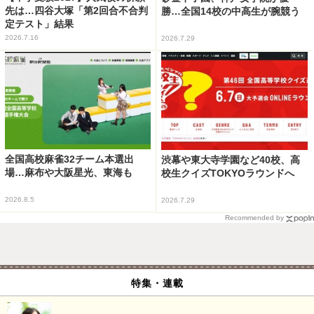
先は…四谷大塚「第2回合不合判
勝…全国14校の中高生が腕競う
定テスト」結果
2026.7.16
2026.7.29
全国高校麻雀32チーム本選出
渋幕や東大寺学園など40校、高
場…麻布や大阪星光、東海も
校生クイズTOKYOラウンドへ
2026.8.5
2026.7.29
Recommended by
特集・連載