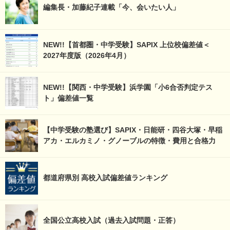
編集長・加藤紀子連載「今、会いたい人」
NEW!!【首都圏・中学受験】SAPIX 上位校偏差値＜
2027年度版（2026年4月）
NEW!!【関西・中学受験】浜学園「小6合否判定テス
ト」偏差値一覧
【中学受験の塾選び】SAPIX・日能研・四谷大塚・早稲
アカ・エルカミノ・グノーブルの特徴・費用と合格力
都道府県別 高校入試偏差値ランキング
全国公立高校入試（過去入試問題・正答）