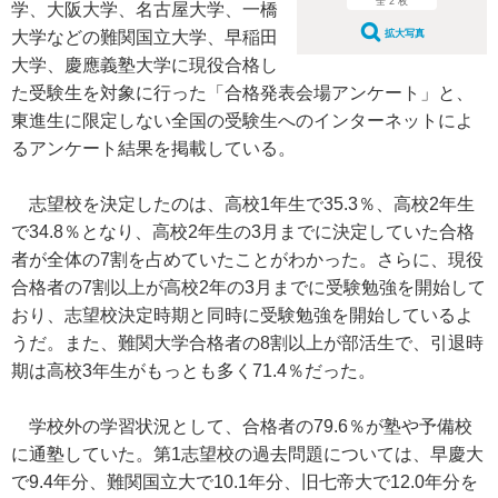
全 2 枚
学、大阪大学、名古屋大学、一橋
大学などの難関国立大学、早稲田
拡大写真
大学、慶應義塾大学に現役合格し
た受験生を対象に行った「合格発表会場アンケート」と、
東進生に限定しない全国の受験生へのインターネットによ
るアンケート結果を掲載している。
志望校を決定したのは、高校1年生で35.3％、高校2年生
で34.8％となり、高校2年生の3月までに決定していた合格
者が全体の7割を占めていたことがわかった。さらに、現役
合格者の7割以上が高校2年の3月までに受験勉強を開始して
おり、志望校決定時期と同時に受験勉強を開始しているよ
うだ。また、難関大学合格者の8割以上が部活生で、引退時
期は高校3年生がもっとも多く71.4％だった。
学校外の学習状況として、合格者の79.6％が塾や予備校
に通塾していた。第1志望校の過去問題については、早慶大
で9.4年分、難関国立大で10.1年分、旧七帝大で12.0年分を