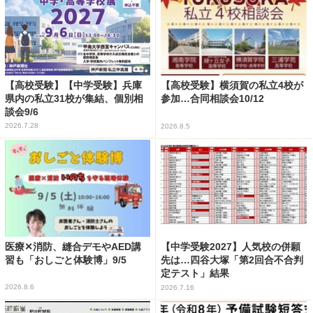
【高校受験】【中学受験】兵庫
【高校受験】横須賀の私立4校が
県内の私立31校が集結、個別相
参加…合同相談会10/12
談会9/6
2026.7.28
2026.8.5
医療✕消防、縫合デモやAED講
【中学受験2027】人気校の併願
習も「おしごと体験博」9/5
先は…四谷大塚「第2回合不合判
定テスト」結果
2026.8.6
2026.7.16