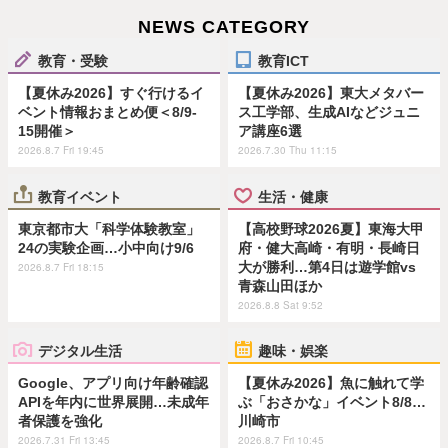
NEWS CATEGORY
教育・受験
教育ICT
【夏休み2026】すぐ行けるイ
【夏休み2026】東大メタバー
ベント情報おまとめ便＜8/9-
ス工学部、生成AIなどジュニ
15開催＞
ア講座6選
2026.8.7 Fri 19:45
2026.7.30 Thu 11:15
教育イベント
生活・健康
東京都市大「科学体験教室」
【高校野球2026夏】東海大甲
24の実験企画…小中向け9/6
府・健大高崎・有明・長崎日
大が勝利…第4日は遊学館vs
2026.8.7 Fri 18:15
青森山田ほか
2026.8.8 Sat 9:52
デジタル生活
趣味・娯楽
Google、アプリ向け年齢確認
【夏休み2026】魚に触れて学
APIを年内に世界展開…未成年
ぶ「おさかな」イベント8/8…
者保護を強化
川崎市
2026.7.31 Fri 13:45
2026.8.7 Fri 10:45