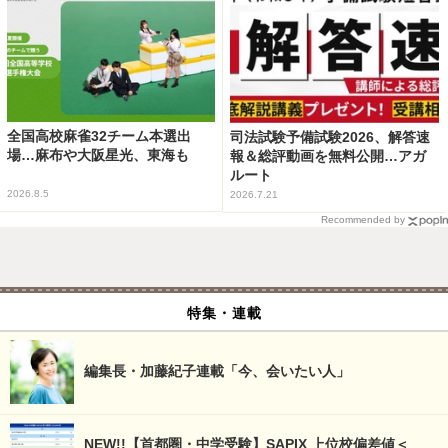
全国高校麻雀32チーム本選出
司法試験予備試験2026、解答速
場…麻布や大阪星光、東海も
報＆総評動画を無料公開…アガ
ルート
2026.8.5
2026.7.21
Recommended by
特集・連載
編集長・加藤紀子連載「今、会いたい人」
NEW!!【首都圏・中学受験】SAPIX 上位校偏差値＜