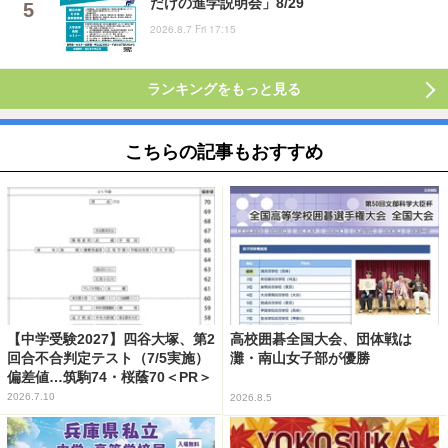
だけの進学説明会」8/29
2026.8.7 Fri 17:15
ランキングをもっと見る
こちらの記事もおすすめ
【中学受験2027】四谷大塚、第2
高校囲碁全国大会、団体戦は
回合不合判定テスト（7/5実施）
灘・南山女子部が優勝
偏差値…筑駒74・桜蔭70＜PR＞
2026.7.10
2026.8.5