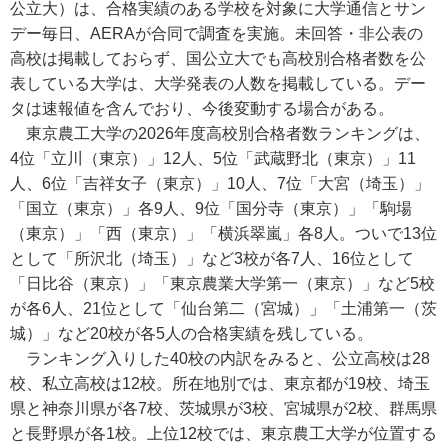
公立大）は、合格実績のある学校を対象に大学通信とサン
デー毎日、AERAが合同で調査を実施。未回答・非公表の
高校は掲載しておらず、国公立大でも高校別合格者数を公
表している大学は、大学発表の人数を掲載している。デー
タは速報値を含んでおり、今後変動する場合がある。
東京農工大学の2026年度高校別合格者数ランキングは、
4位「立川（東京）」12人、5位「武蔵野北（東京）」11
人、6位「吉祥女子（東京）」10人、7位「大宮（埼玉）」
「国立（東京）」各9人、9位「国分寺（東京）」「駒場
（東京）」「西（東京）」「横浜翠嵐」各8人。ついで13位
として「所沢北（埼玉）」など3校が各7人、16位として
「日比谷（東京）」「東京農業大学第一（東京）」など5校
が各6人、21位として「仙台第二（宮城）」「土浦第一（茨
城）」など20校が各5人の合格実績を残している。
ランキング入りした40校の内訳をみると、公立高校は28
校、私立高校は12校。所在地別では、東京都が19校、埼玉
県と神奈川県が各7校、茨城県が3校、宮城県が2校、群馬県
と長野県が各1校。上位12校では、東京農工大学が位置する