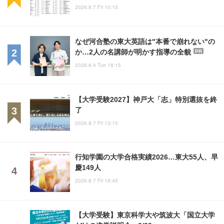
2026.8.7 Fri 10:15
なぜ河合塾の東大英語は"本番で崩れない"の
か…2人の名講師が明かす指導の全貌
PR
2026.8.4 Tue 18:15
【大学受験2027】神戸大「志」特別選抜を終
了
2026.8.7 Fri 13:15
行知学園の大学合格実績2026…東大55人、早
慶149人
2026.8.7 Fri 18:45
【大学受験】東京科学大や筑波大「国立大学