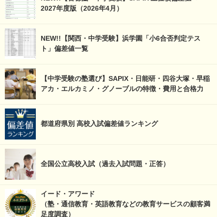
2027年度版（2026年4月）
NEW!!【関西・中学受験】浜学園「小6合否判定テス
ト」偏差値一覧
【中学受験の塾選び】SAPIX・日能研・四谷大塚・早稲
アカ・エルカミノ・グノーブルの特徴・費用と合格力
都道府県別 高校入試偏差値ランキング
全国公立高校入試（過去入試問題・正答）
イード・アワード
（塾・通信教育・英語教育などの教育サービスの顧客満
足度調査）