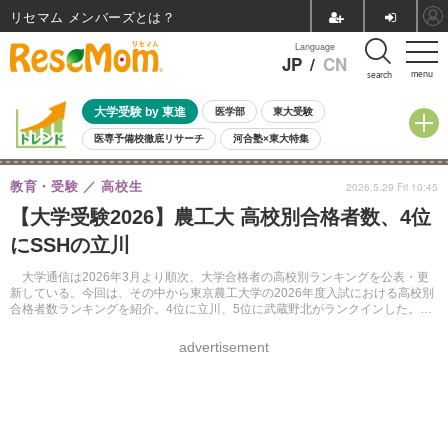
リセマム メンバーズ
Language
JP
/
CN
menu
search
大学受験 by 東進
医学部
東大受験
医専予備校徹底リサーチ
河合塾×東大特集
親子で考える大学選び
高校受験
中学受験
小学校受験
教育・受験
高校生
2026.5.29 Fri 10:45
共通テスト
夏休み
8月開催学校説明会・相談会
【大学受験2026】農工大 高校別合格者数、4位
8月開催イベント・WS
全国公立高校 過去問
人気記事
にSSHの立川
自由研究教材（小学生向け）
自由研究教材（中学生向け）
ランキング
大学通信は2026年3月より順次、大学合格者の高校別ランキングを公表・更
新している。今回は、その中から東京農工大学の2026年度入試における高校別
合格者数ランキングを紹介。4位に立川、5位に武蔵野北がランクインした。1
位～3位は大学通信のWebサイトで確認できる。
advertisement