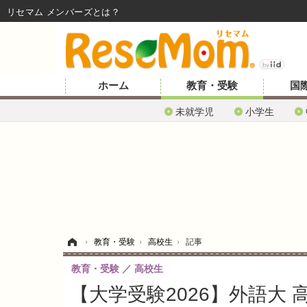
リセマム メンバーズ
ホーム
教育・受験
国
未就学児
小学生
ホーム
›
教育・受験
›
高校生
›
記事
教育・受験
高校生
【大学受験2026】外語大 