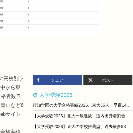
の高校別ラ
シェア
ポスト
の中から東
大学受験2026
合格者数ラ
青山など6
行知学園の大学合格実績2026…東大55人、早慶149人
ebサイト
【大学受験2026】北大一般選抜、道内出身者割合は前期33.4％…過去10年で2番目の低さ
【大学受験2026】東大の学校推薦型、過去最多93人合格…女子比率は高水準を維持
合格実績