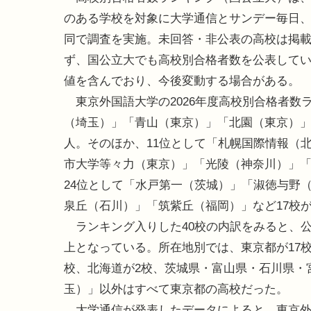
のある学校を対象に大学通信とサンデー毎日、A
同で調査を実施。未回答・非公表の高校は掲
ず、国公立大でも高校別合格者数を公表して
値を含んでおり、今後変動する場合がある。
東京外国語大学の2026年度高校別合格者数
（埼玉）」「青山（東京）」「北園（東京）」
人。そのほか、11位として「札幌国際情報（
市大学等々力（東京）」「光陵（神奈川）」「
24位として「水戸第一（茨城）」「淑徳与野
泉丘（石川）」「筑紫丘（福岡）」など17校
ランキング入りした40校の内訳をみると、公
上となっている。所在地別では、東京都が17校
校、北海道が2校、茨城県・富山県・石川県・
玉）」以外はすべて東京都の高校だった。
大学通信が発表したデータによると、東京外国語