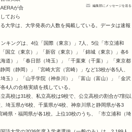
編集部にメッセージを送る
ERAが合
載しておら
いる大学は、大学発表の人数を掲載している。データは速報
ランキングは、4位「国際（東京）」7人、5位「市立浦和
「国立（東京）」「新宿（東京）」「錦城（東京）」各6
北海道）」「春日部（埼玉）」「千葉東（千葉）」「東京都
静岡（静岡）」「宮崎大宮（宮崎）」など13校が各5人、
（埼玉）」「山手学院（神奈川）」「富山（富山）」「金沢
が各4人の合格実績を残している。
立高校は31校、私立高校は9校で、公立高校の割合が7割以
、埼玉県が6校、千葉県が4校、神奈川県と静岡県が各3
宮崎県・福岡県が各1校。上位10校のうち、「市立浦和（埼
大学の2026年度入学者選抜（一般のみ）は、2,189人