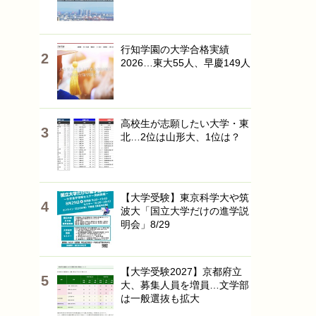
行知学園の大学合格実績
2026…東大55人、早慶149人
高校生が志願したい大学・東
北…2位は山形大、1位は？
【大学受験】東京科学大や筑
波大「国立大学だけの進学説
明会」8/29
【大学受験2027】京都府立
大、募集人員を増員…文学部
は一般選抜も拡大