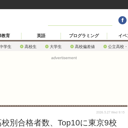
際教育
英語
プログラミング
イベ
中学生
高校生
大学生
高校偏差値
公立高校・
advertisement
2026.5.27 Wed 9:15
高校別合格者数、Top10に東京9校