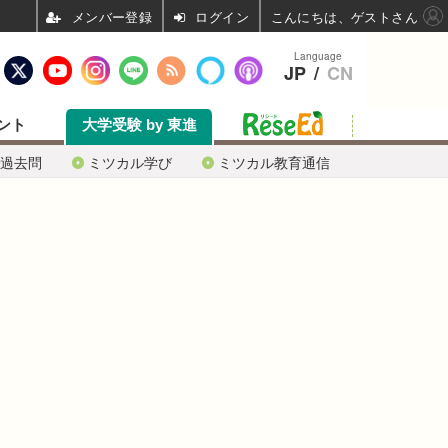
ログイン
こんにちは、ゲストさん
Language
JP
/
CN
ント
大学受験 by 東進
過去問
ミツカル学び
ミツカル教育通信