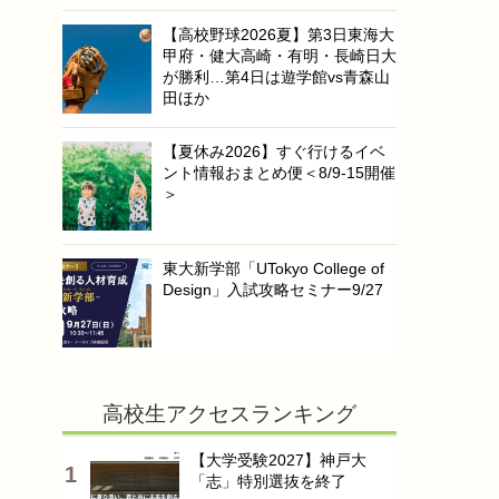
【高校野球2026夏】第3日東海大
甲府・健大高崎・有明・長崎日大
が勝利…第4日は遊学館vs青森山
田ほか
【夏休み2026】すぐ行けるイベ
ント情報おまとめ便＜8/9-15開催
＞
東大新学部「UTokyo College of
Design」入試攻略セミナー9/27
高校生アクセスランキング
【大学受験2027】神戸大
「志」特別選抜を終了