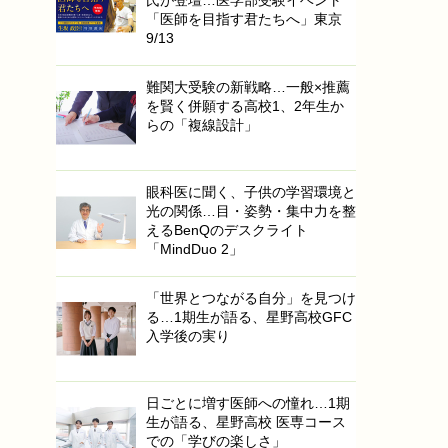
「医師を目指す君たちへ」東京
9/13
難関大受験の新戦略…一般×推薦
を賢く併願する高校1、2年生か
らの「複線設計」
眼科医に聞く、子供の学習環境と
光の関係…目・姿勢・集中力を整
えるBenQのデスクライト
「MindDuo 2」
「世界とつながる自分」を見つけ
る…1期生が語る、星野高校GFC
入学後の実り
日ごとに増す医師への憧れ…1期
生が語る、星野高校 医専コース
での「学びの楽しさ」